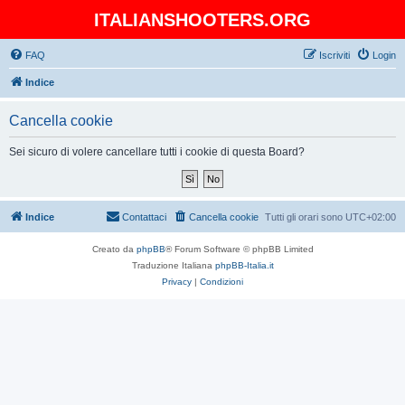
ITALIANSHOOTERS.ORG
FAQ
Iscriviti
Login
Indice
Cancella cookie
Sei sicuro di volere cancellare tutti i cookie di questa Board?
Indice
Contattaci
Cancella cookie
Tutti gli orari sono
UTC+02:00
Creato da
phpBB
® Forum Software © phpBB Limited
Traduzione Italiana
phpBB-Italia.it
Privacy
|
Condizioni