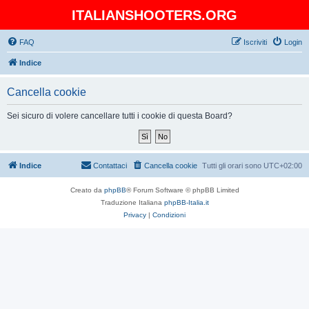
ITALIANSHOOTERS.ORG
FAQ
Iscriviti
Login
Indice
Cancella cookie
Sei sicuro di volere cancellare tutti i cookie di questa Board?
Indice
Contattaci
Cancella cookie
Tutti gli orari sono
UTC+02:00
Creato da
phpBB
® Forum Software © phpBB Limited
Traduzione Italiana
phpBB-Italia.it
Privacy
|
Condizioni