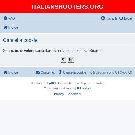
ITALIANSHOOTERS.ORG
FAQ
Iscriviti
Login
Indice
Cancella cookie
Sei sicuro di volere cancellare tutti i cookie di questa Board?
Indice
Contattaci
Cancella cookie
Tutti gli orari sono
UTC+02:00
Creato da
phpBB
® Forum Software © phpBB Limited
Traduzione Italiana
phpBB-Italia.it
Privacy
|
Condizioni