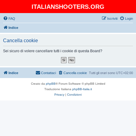
ITALIANSHOOTERS.ORG
FAQ
Iscriviti
Login
Indice
Cancella cookie
Sei sicuro di volere cancellare tutti i cookie di questa Board?
Indice
Contattaci
Cancella cookie
Tutti gli orari sono
UTC+02:00
Creato da
phpBB
® Forum Software © phpBB Limited
Traduzione Italiana
phpBB-Italia.it
Privacy
|
Condizioni