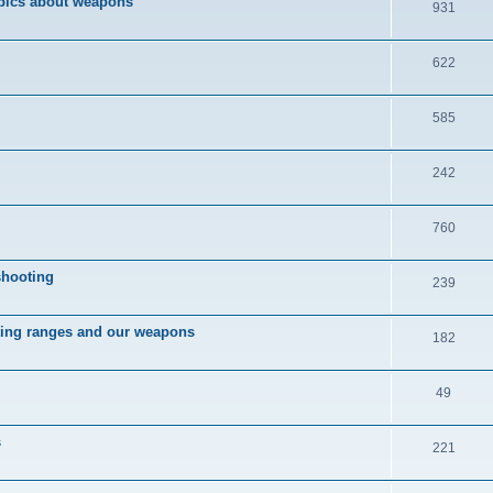
pics about weapons
931
622
585
242
760
hooting
239
ng ranges and our weapons
182
49
s
221