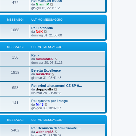
Re: Manuale Russo
g
s
472
m
u
V
da
GianniM
i
s
o
l
e
gio giu 16, 22:19:12
o
a
m
t
d
g
e
i
i
g
s
m
u
MESSAGGI
ULTIMO MESSAGGIO
i
s
o
l
o
a
m
t
Re: La fionda
g
e
i
1088
V
da
NdK
g
s
m
e
dom lug 31, 21:55:00
i
s
o
d
o
a
m
i
g
e
u
MESSAGGI
ULTIMO MESSAGGIO
g
s
l
i
s
t
o
a
Re: -
i
150
g
V
da
mimmo002
m
g
e
dom apr 20, 08:31:13
o
i
d
m
o
i
Beretta Excellence
e
1818
u
V
da
RasKebir
s
l
e
gio mar 31, 08:41:43
s
t
d
a
i
i
Re: primi allenamenti CZ SP-0…
g
653
m
u
V
da
doppioalfa
g
o
l
e
lun mar 28, 21:38:56
i
m
t
d
o
e
i
i
Re: quesito per i range
s
141
m
u
V
da
Mr45
s
o
l
e
gio gen 09, 10:02:37
a
m
t
d
g
e
i
i
g
s
m
u
MESSAGGI
ULTIMO MESSAGGIO
i
s
o
l
o
a
m
t
Re: Denuncia di armi tramite …
g
e
i
5462
V
da
waltherp38
g
s
m
e
lun mar 31, 21:39:09
i