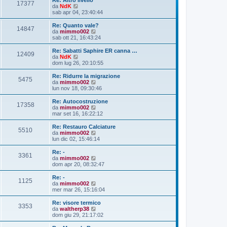
i
17377
V
g
da
NdK
m
e
g
sab apr 04, 23:40:44
o
d
i
m
i
o
Re: Quanto vale?
e
14847
u
V
da
mimmo002
s
l
e
sab ott 21, 16:43:24
s
t
d
a
i
i
Re: Sabatti Saphire ER canna …
g
12409
m
u
V
da
NdK
g
o
l
e
dom lug 26, 20:10:55
i
m
t
d
o
e
i
i
Re: Ridurre la migrazione
s
5475
m
u
V
da
mimmo002
s
o
l
e
lun nov 18, 09:30:46
a
m
t
d
g
e
i
i
Re: Autocostruzione
g
s
17358
m
u
V
da
mimmo002
i
s
o
l
e
mar set 16, 16:22:12
o
a
m
t
d
g
e
i
i
Re: Restauro Calciature
g
s
5510
m
u
V
da
mimmo002
i
s
o
l
e
lun dic 02, 15:46:14
o
a
m
t
d
g
e
i
i
Re: -
g
s
3361
m
u
V
da
mimmo002
i
s
o
l
e
dom apr 20, 08:32:47
o
a
m
t
d
g
e
i
i
Re: -
g
s
1125
m
u
V
da
mimmo002
i
s
o
l
e
mer mar 26, 15:16:04
o
a
m
t
d
g
e
i
i
Re: visore termico
g
s
3353
m
u
V
da
waltherp38
i
s
o
l
e
dom giu 29, 21:17:02
o
a
m
t
d
g
e
i
i