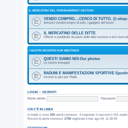
IL MERCATINO DEL FORUM-MARKET SECTION
VENDO COMPRO....CERCO DI TUTTO. @-shop-F
Annunci vendo/compro di tutto, i gadgets del forum
IL MERCATINO DELLE DITTE
Offerte e pubblicita' da parte delle ditte-sezione a loro riserva
I NOSTRI INCONTRI-OUR MEETINGS
QUESTI SIAMO NOI-Our photos
Le nostre immagini
RADUNI E MANIFESTAZIONI SPORTIVE-Sportin
Incontri in giro per l'Italia
LOGIN
•
ISCRIVITI
Nome utente:
Password:
CHI C’È IN LINEA
In totale ci sono
505
utenti connessi : 4 registrati, 0 nascosti e 501 ospiti (
Record di utenti connessi:
2790
registrato il mar ago 04, 11:38:49
STATISTICHE