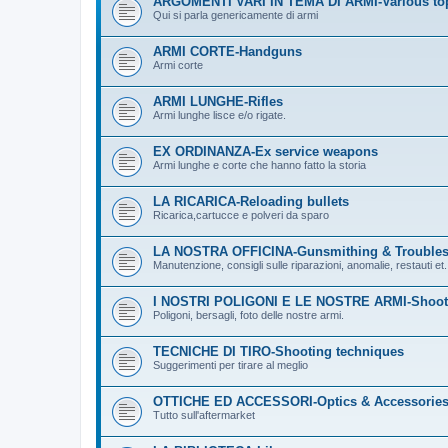
ARGOMENTI VARI IN TEMA DI ARMI-Various to
Qui si parla genericamente di armi
ARMI CORTE-Handguns
Armi corte
ARMI LUNGHE-Rifles
Armi lunghe lisce e/o rigate.
EX ORDINANZA-Ex service weapons
Armi lunghe e corte che hanno fatto la storia
LA RICARICA-Reloading bullets
Ricarica,cartucce e polveri da sparo
LA NOSTRA OFFICINA-Gunsmithing & Troubles
Manutenzione, consigli sulle riparazioni, anomalie, restauti et.
I NOSTRI POLIGONI E LE NOSTRE ARMI-Shooti
Poligoni, bersagli, foto delle nostre armi.
TECNICHE DI TIRO-Shooting techniques
Suggerimenti per tirare al meglio
OTTICHE ED ACCESSORI-Optics & Accessorie
Tutto sull'aftermarket