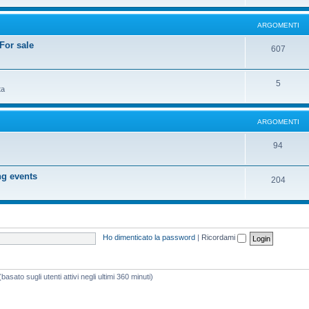
ARGOMENTI
or sale
607
5
ta
ARGOMENTI
94
g events
204
Ho dimenticato la password
|
Ricordami
basato sugli utenti attivi negli ultimi 360 minuti)