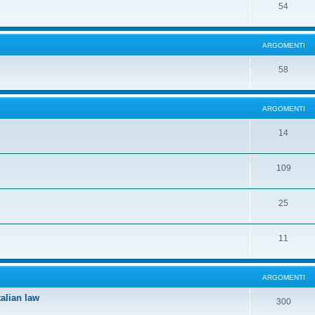
54
ARGOMENTI
58
ARGOMENTI
14
109
25
11
ARGOMENTI
lian law
300