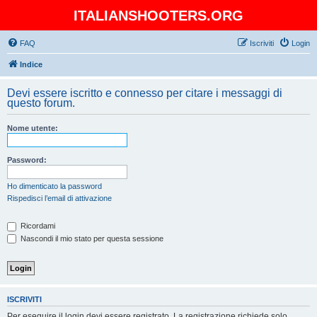
ITALIANSHOOTERS.ORG
FAQ
Iscriviti
Login
Indice
Devi essere iscritto e connesso per citare i messaggi di
questo forum.
Nome utente:
Password:
Ho dimenticato la password
Rispedisci l’email di attivazione
Ricordami
Nascondi il mio stato per questa sessione
ISCRIVITI
Per eseguire il login devi essere registrato. La registrazione richiede solo