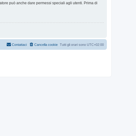
ratore può anche dare permessi speciali agli utenti. Prima di
Contattaci
Cancella cookie
Tutti gli orari sono
UTC+02:00