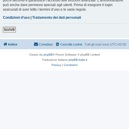
pochi secondi e garantisce l’accesso alle funzioni avanzate. L’amministratore
può anche dare permessi speciali agli utenti. Prima di eseguire il login
assicurati di aver letto i termini d’uso e le varie regole.
Condizioni d’uso
|
Trattamento dei dati personali
Iscriviti
Indice
Contattaci
Cancella cookie
Tutti gli orari sono
UTC+02:00
Creato da
phpBB
® Forum Software © phpBB Limited
Traduzione Italiana
phpBB-Italia.it
Privacy
|
Condizioni