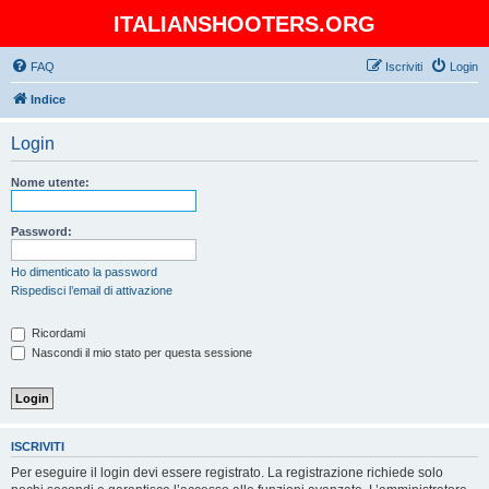
ITALIANSHOOTERS.ORG
FAQ
Iscriviti
Login
Indice
Login
Nome utente:
Password:
Ho dimenticato la password
Rispedisci l’email di attivazione
Ricordami
Nascondi il mio stato per questa sessione
ISCRIVITI
Per eseguire il login devi essere registrato. La registrazione richiede solo