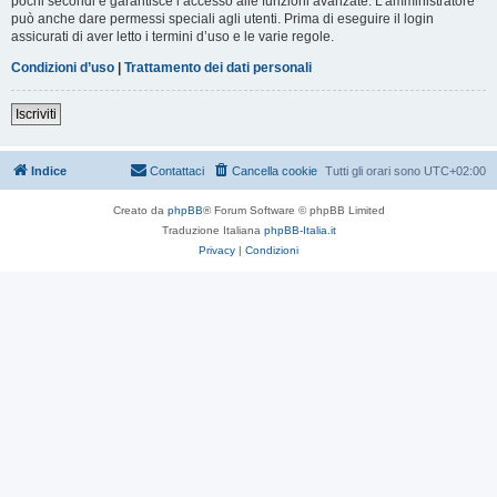
pochi secondi e garantisce l’accesso alle funzioni avanzate. L’amministratore
può anche dare permessi speciali agli utenti. Prima di eseguire il login
assicurati di aver letto i termini d’uso e le varie regole.
Condizioni d’uso
|
Trattamento dei dati personali
Iscriviti
Indice
Contattaci
Cancella cookie
Tutti gli orari sono
UTC+02:00
Creato da
phpBB
® Forum Software © phpBB Limited
Traduzione Italiana
phpBB-Italia.it
Privacy
|
Condizioni