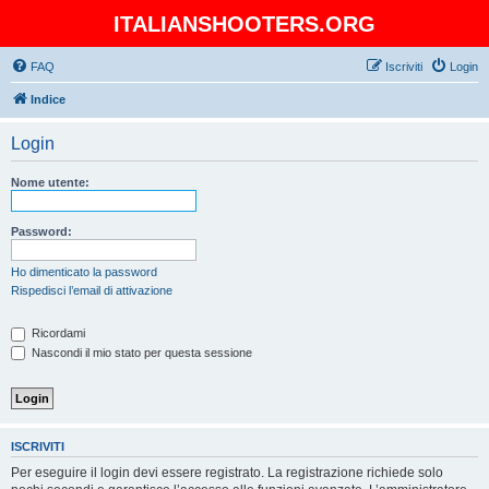
ITALIANSHOOTERS.ORG
FAQ
Iscriviti
Login
Indice
Login
Nome utente:
Password:
Ho dimenticato la password
Rispedisci l’email di attivazione
Ricordami
Nascondi il mio stato per questa sessione
ISCRIVITI
Per eseguire il login devi essere registrato. La registrazione richiede solo