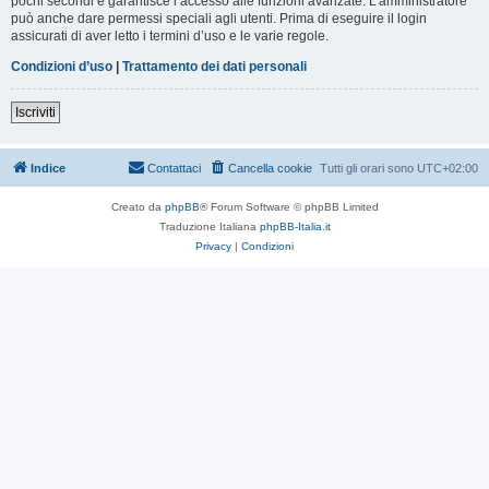
pochi secondi e garantisce l’accesso alle funzioni avanzate. L’amministratore
può anche dare permessi speciali agli utenti. Prima di eseguire il login
assicurati di aver letto i termini d’uso e le varie regole.
Condizioni d’uso
|
Trattamento dei dati personali
Iscriviti
Indice
Contattaci
Cancella cookie
Tutti gli orari sono
UTC+02:00
Creato da
phpBB
® Forum Software © phpBB Limited
Traduzione Italiana
phpBB-Italia.it
Privacy
|
Condizioni