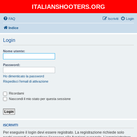
ITALIANSHOOTERS.ORG
FAQ
Iscriviti
Login
Indice
Login
Nome utente:
Password:
Ho dimenticato la password
Rispedisci l’email di attivazione
Ricordami
Nascondi il mio stato per questa sessione
ISCRIVITI
Per eseguire il login devi essere registrato. La registrazione richiede solo