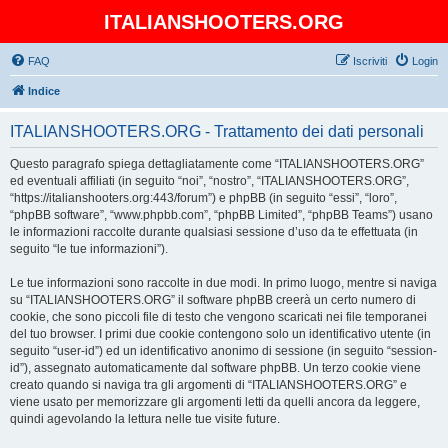
ITALIANSHOOTERS.ORG
FAQ
Iscriviti
Login
Indice
ITALIANSHOOTERS.ORG - Trattamento dei dati personali
Questo paragrafo spiega dettagliatamente come “ITALIANSHOOTERS.ORG”
ed eventuali affiliati (in seguito “noi”, “nostro”, “ITALIANSHOOTERS.ORG”,
“https://italianshooters.org:443/forum”) e phpBB (in seguito “essi”, “loro”,
“phpBB software”, “www.phpbb.com”, “phpBB Limited”, “phpBB Teams”) usano
le informazioni raccolte durante qualsiasi sessione d’uso da te effettuata (in
seguito “le tue informazioni”).
Le tue informazioni sono raccolte in due modi. In primo luogo, mentre si naviga
su “ITALIANSHOOTERS.ORG” il software phpBB creerà un certo numero di
cookie, che sono piccoli file di testo che vengono scaricati nei file temporanei
del tuo browser. I primi due cookie contengono solo un identificativo utente (in
seguito “user-id”) ed un identificativo anonimo di sessione (in seguito “session-
id”), assegnato automaticamente dal software phpBB. Un terzo cookie viene
creato quando si naviga tra gli argomenti di “ITALIANSHOOTERS.ORG” e
viene usato per memorizzare gli argomenti letti da quelli ancora da leggere,
quindi agevolando la lettura nelle tue visite future.