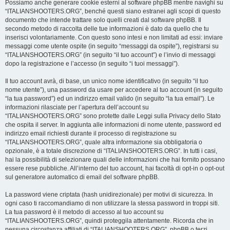
Possiamo anche generare cookie esterni al software phpBB mentre navighi su
“ITALIANSHOOTERS.ORG”, benché questi siano estranei agli scopi di questo
documento che intende trattare solo quelli creati dal software phpBB. Il
secondo metodo di raccolta delle tue informazioni è dato da quello che tu
inserisci volontariamente. Con questo sono intesi e non limitati ad essi: inviare
messaggi come utente ospite (in seguito “messaggi da ospite”), registrarsi su
“ITALIANSHOOTERS.ORG” (in seguito “il tuo account”) e l’invio di messaggi
dopo la registrazione e l’accesso (in seguito “i tuoi messaggi”).
Il tuo account avrà, di base, un unico nome identificativo (in seguito “il tuo
nome utente”), una password da usare per accedere al tuo account (in seguito
“la tua password”) ed un indirizzo email valido (in seguito “la tua email”). Le
informazioni rilasciate per l’apertura dell’account su
“ITALIANSHOOTERS.ORG” sono protette dalle Leggi sulla Privacy dello Stato
che ospita il server. In aggiunta alle informazioni di nome utente, password ed
indirizzo email richiesti durante il processo di registrazione su
“ITALIANSHOOTERS.ORG”, quale altra informazione sia obbligatoria o
opzionale, è a totale discrezione di “ITALIANSHOOTERS.ORG”. In tutti i casi,
hai la possibilità di selezionare quali delle informazioni che hai fornito possano
essere rese pubbliche. All’interno del tuo account, hai facoltà di opt-in o opt-out
sul generatore automatico di email del software phpBB.
La password viene criptata (hash unidirezionale) per motivi di sicurezza. In
ogni caso ti raccomandiamo di non utilizzare la stessa password in troppi siti.
La tua password è il metodo di accesso al tuo account su
“ITALIANSHOOTERS.ORG”, quindi proteggila attentamente. Ricorda che in
nessuna circostanza affiliati di “ITALIANSHOOTERS.ORG”, phpBB o terzi