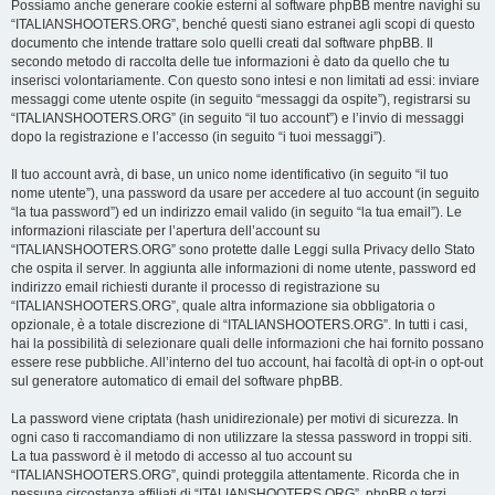
Possiamo anche generare cookie esterni al software phpBB mentre navighi su
“ITALIANSHOOTERS.ORG”, benché questi siano estranei agli scopi di questo
documento che intende trattare solo quelli creati dal software phpBB. Il
secondo metodo di raccolta delle tue informazioni è dato da quello che tu
inserisci volontariamente. Con questo sono intesi e non limitati ad essi: inviare
messaggi come utente ospite (in seguito “messaggi da ospite”), registrarsi su
“ITALIANSHOOTERS.ORG” (in seguito “il tuo account”) e l’invio di messaggi
dopo la registrazione e l’accesso (in seguito “i tuoi messaggi”).
Il tuo account avrà, di base, un unico nome identificativo (in seguito “il tuo
nome utente”), una password da usare per accedere al tuo account (in seguito
“la tua password”) ed un indirizzo email valido (in seguito “la tua email”). Le
informazioni rilasciate per l’apertura dell’account su
“ITALIANSHOOTERS.ORG” sono protette dalle Leggi sulla Privacy dello Stato
che ospita il server. In aggiunta alle informazioni di nome utente, password ed
indirizzo email richiesti durante il processo di registrazione su
“ITALIANSHOOTERS.ORG”, quale altra informazione sia obbligatoria o
opzionale, è a totale discrezione di “ITALIANSHOOTERS.ORG”. In tutti i casi,
hai la possibilità di selezionare quali delle informazioni che hai fornito possano
essere rese pubbliche. All’interno del tuo account, hai facoltà di opt-in o opt-out
sul generatore automatico di email del software phpBB.
La password viene criptata (hash unidirezionale) per motivi di sicurezza. In
ogni caso ti raccomandiamo di non utilizzare la stessa password in troppi siti.
La tua password è il metodo di accesso al tuo account su
“ITALIANSHOOTERS.ORG”, quindi proteggila attentamente. Ricorda che in
nessuna circostanza affiliati di “ITALIANSHOOTERS.ORG”, phpBB o terzi