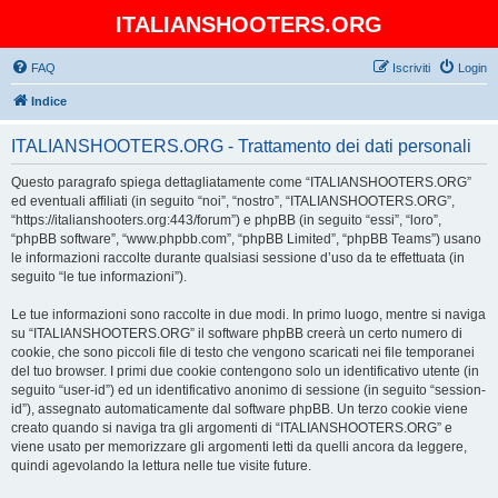
ITALIANSHOOTERS.ORG
FAQ
Iscriviti
Login
Indice
ITALIANSHOOTERS.ORG - Trattamento dei dati personali
Questo paragrafo spiega dettagliatamente come “ITALIANSHOOTERS.ORG”
ed eventuali affiliati (in seguito “noi”, “nostro”, “ITALIANSHOOTERS.ORG”,
“https://italianshooters.org:443/forum”) e phpBB (in seguito “essi”, “loro”,
“phpBB software”, “www.phpbb.com”, “phpBB Limited”, “phpBB Teams”) usano
le informazioni raccolte durante qualsiasi sessione d’uso da te effettuata (in
seguito “le tue informazioni”).
Le tue informazioni sono raccolte in due modi. In primo luogo, mentre si naviga
su “ITALIANSHOOTERS.ORG” il software phpBB creerà un certo numero di
cookie, che sono piccoli file di testo che vengono scaricati nei file temporanei
del tuo browser. I primi due cookie contengono solo un identificativo utente (in
seguito “user-id”) ed un identificativo anonimo di sessione (in seguito “session-
id”), assegnato automaticamente dal software phpBB. Un terzo cookie viene
creato quando si naviga tra gli argomenti di “ITALIANSHOOTERS.ORG” e
viene usato per memorizzare gli argomenti letti da quelli ancora da leggere,
quindi agevolando la lettura nelle tue visite future.