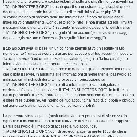
Possiamo anche generare cookie esterni al software phpBB mentre navighi su
“ITALIANSHOOTERS.ORG”, benché questi siano estranei agli scopi di questo
documento che intende trattare solo quelli creati dal software phpBB. Il
secondo metodo di raccolta delle tue informazioni è dato da quello che tu
inserisci volontariamente. Con questo sono intesi e non limitati ad essi: inviare
messaggi come utente ospite (in seguito “messaggi da ospite”), registrarsi su
“ITALIANSHOOTERS.ORG” (in seguito “il tuo account”) e l’invio di messaggi
dopo la registrazione e l’accesso (in seguito “i tuoi messaggi”).
Il tuo account avrà, di base, un unico nome identificativo (in seguito “il tuo
nome utente”), una password da usare per accedere al tuo account (in seguito
“la tua password”) ed un indirizzo email valido (in seguito “la tua email”). Le
informazioni rilasciate per l’apertura dell’account su
“ITALIANSHOOTERS.ORG” sono protette dalle Leggi sulla Privacy dello Stato
che ospita il server. In aggiunta alle informazioni di nome utente, password ed
indirizzo email richiesti durante il processo di registrazione su
“ITALIANSHOOTERS.ORG”, quale altra informazione sia obbligatoria o
opzionale, è a totale discrezione di “ITALIANSHOOTERS.ORG”. In tutti i casi,
hai la possibilità di selezionare quali delle informazioni che hai fornito possano
essere rese pubbliche. All’interno del tuo account, hai facoltà di opt-in o opt-out
sul generatore automatico di email del software phpBB.
La password viene criptata (hash unidirezionale) per motivi di sicurezza. In
ogni caso ti raccomandiamo di non utilizzare la stessa password in troppi siti.
La tua password è il metodo di accesso al tuo account su
“ITALIANSHOOTERS.ORG”, quindi proteggila attentamente. Ricorda che in
nessuna circostanza affiliati di “ITALIANSHOOTERS.ORG”, phpBB o terzi