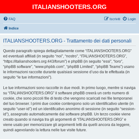
ITALIANSHOOTERS.ORG
FAQ
Iscriviti
Login
Indice
ITALIANSHOOTERS.ORG - Trattamento dei dati personali
Questo paragrafo spiega dettagliatamente come “ITALIANSHOOTERS.ORG”
ed eventuali affiliati (in seguito “noi”, “nostro”, “ITALIANSHOOTERS.ORG”,
“https://italianshooters.org:443/forum”) e phpBB (in seguito “essi”, “loro”,
“phpBB software”, “www.phpbb.com”, “phpBB Limited”, “phpBB Teams”) usano
le informazioni raccolte durante qualsiasi sessione d’uso da te effettuata (in
seguito “le tue informazioni”).
Le tue informazioni sono raccolte in due modi. In primo luogo, mentre si naviga
su “ITALIANSHOOTERS.ORG” il software phpBB creerà un certo numero di
cookie, che sono piccoli file di testo che vengono scaricati nei file temporanei
del tuo browser. I primi due cookie contengono solo un identificativo utente (in
seguito “user-id”) ed un identificativo anonimo di sessione (in seguito “session-
id”), assegnato automaticamente dal software phpBB. Un terzo cookie viene
creato quando si naviga tra gli argomenti di “ITALIANSHOOTERS.ORG” e
viene usato per memorizzare gli argomenti letti da quelli ancora da leggere,
quindi agevolando la lettura nelle tue visite future.