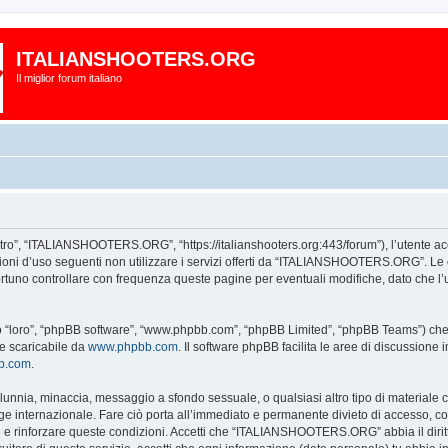
ITALIANSHOOTERS.ORG
Il miglior forum italiano
, “ITALIANSHOOTERS.ORG”, “https://italianshooters.org:443/forum”), l’utente acce
dizioni d’uso seguenti non utilizzare i servizi offerti da “ITALIANSHOOTERS.ORG”.
portuno controllare con frequenza queste pagine per eventuali modifiche, dato che
loro”, “phpBB software”, “www.phpbb.com”, “phpBB Limited”, “phpBB Teams”) che è 
te scaricabile da
www.phpbb.com
. Il software phpBB facilita le aree di discussione
bb.com
.
 calunnia, minaccia, messaggio a sfondo sessuale, o qualsiasi altro tipo di materiale
ternazionale. Fare ciò porta all’immediato e permanente divieto di accesso, con no
are e rinforzare queste condizioni. Accetti che “ITALIANSHOOTERS.ORG” abbia il diritt