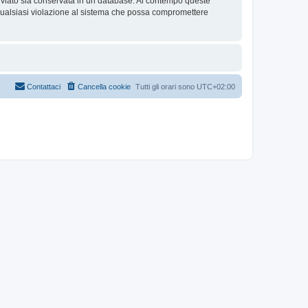
inviato sia conservata in un database. Al contempo queste
alsiasi violazione al sistema che possa compromettere
Contattaci
Cancella cookie
Tutti gli orari sono
UTC+02:00