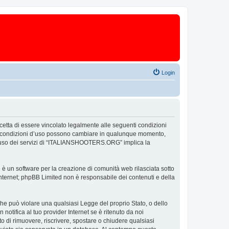
Login
tta di essere vincolato legalmente alle seguenti condizioni
 Le condizioni d’uso possono cambiare in qualunque momento,
 l’uso dei servizi di “ITALIANSHOOTERS.ORG” implica la
un software per la creazione di comunità web rilasciata sotto
 internet; phpBB Limited non è responsabile dei contenuti e della
 che può violare una qualsiasi Legge del proprio Stato, o dello
tifica al tuo provider Internet se è ritenuto da noi
o di rimuovere, riscrivere, spostare o chiudere qualsiasi