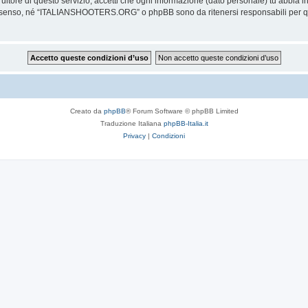
itore di questo servizio, accetti che ogni informazione (dato personale) tu abbia 
onsenso, né “ITALIANSHOOTERS.ORG” o phpBB sono da ritenersi responsabili per qu
Creato da
phpBB
® Forum Software © phpBB Limited
Traduzione Italiana
phpBB-Italia.it
Privacy
|
Condizioni