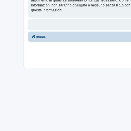
argomento in qualsiasi momento lo ritenga necessario. Come fru
informazioni non saranno divulgate a nessuno senza il tuo c
queste informazioni.
Indice