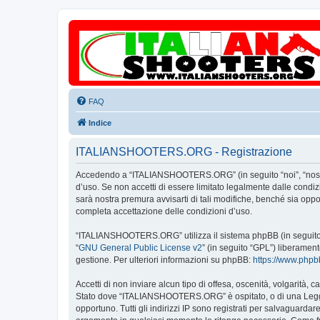
FAQ
Indice
ITALIANSHOOTERS.ORG - Registrazione
Accedendo a “ITALIANSHOOTERS.ORG” (in seguito “noi”, “nostro”
d’uso. Se non accetti di essere limitato legalmente dalle con
sarà nostra premura avvisarti di tali modifiche, benché sia op
completa accettazione delle condizioni d’uso.
“ITALIANSHOOTERS.ORG” utilizza il sistema phpBB (in seguito “
“
GNU General Public License v2
” (in seguito “GPL”) liberamen
gestione. Per ulteriori informazioni su phpBB:
https://www.php
Accetti di non inviare alcun tipo di offesa, oscenità, volgarità,
Stato dove “ITALIANSHOOTERS.ORG” è ospitato, o di una Legge in
opportuno. Tutti gli indirizzi IP sono registrati per salvaguard