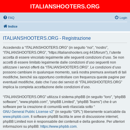
ITALIANSHOOTERS.ORG
FAQ
Login
Indice
ITALIANSHOOTERS.ORG - Registrazione
Accedendo a “ITALIANSHOOTERS.ORG” (in seguito “noi”, “nostro”,
“ITALIANSHOOTERS.ORG”, “https://italianshooters.org:443/forum”), l’utente
accetta di essere vincolato legalmente alle seguenti condizioni d’uso. Se non
accetti di essere limitato legalmente dalle condizioni d’uso seguenti non
utilizzare i servizi offerti da “ITALIANSHOOTERS.ORG”. Le condizioni d’uso
possono cambiare in qualunque momento, sarà nostra premura avvisarti di tali
modifiche, benché sia opportuno controllare con frequenza queste pagine per
eventuali modifiche, dato che l’uso dei servizi di “ITALIANSHOOTERS.ORG”
implica la completa accettazione delle condizioni d’uso.
“ITALIANSHOOTERS.ORG” utilizza il sistema phpBB (in seguito “loro”, “phpBB
software”, “www.phpbb.com”, “phpBB Limited”, “phpBB Teams”) che è un
software per la creazione di comunità web rilasciata sotto “
GNU General Public License v2
” (in seguito “GPL”) liberamente scaricabile da
www.phpbb.com
. Il software phpBB facilita le aree di discussione internet;
phpBB Limited non è responsabile dei contenuti e della gestione. Per ulteriori
informazioni su phpBB:
https://www.phpbb.com
.