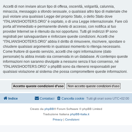
Accetti di non inviare alcun tipo di offesa, oscenità, volgarità, calunnia,
minaccia, messaggio a sfondo sessuale, o qualsiasi altro tipo di materiale che
può violare una qualsiasi Legge del proprio Stato, o dello Stato dove
“ITALIANSHOOTERS.ORG” è ospitato, o di una Legge internazionale. Fare ciò
porta all’immediato e permanente divieto di accesso, con notifica al tuo
provider Internet se è ritenuto da noi opportuno. Tutti gli indirizzi IP sono
registrati per salvaguardare e rinforzare queste condizioni. Accetti che
“ITALIANSHOOTERS.ORG” abbia il diritto di rimuovere, riscrivere, spostare o
chiudere qualsiasi argomento in qualsiasi momento lo ritenga necessario.
Come fruitore di questo servizio, accetti che ogni informazione (dato
personale) tu abbia inviato sia conservata in un database. Al contempo queste
informazioni non saranno divulgate a nessuno senza il tuo consenso, né
“ITALIANSHOOTERS.ORG” o phpBB sono da ritenersi responsabili per
qualsiasi violazione al sistema che possa compromettere queste informazioni.
Indice
Contattaci
Cancella cookie
Tutti gli orari sono
UTC+02:00
Creato da
phpBB
® Forum Software © phpBB Limited
Traduzione Italiana
phpBB-Italia.it
Privacy
|
Condizioni