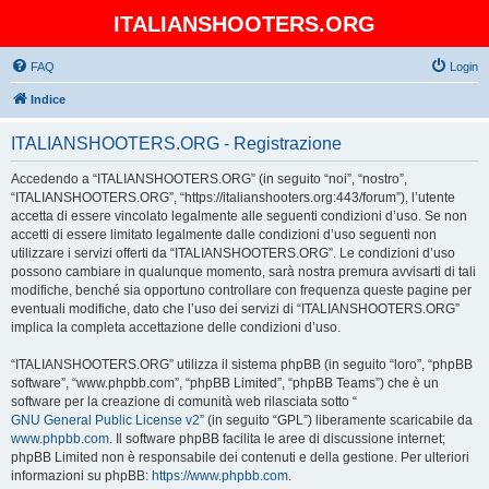
ITALIANSHOOTERS.ORG
FAQ
Login
Indice
ITALIANSHOOTERS.ORG - Registrazione
Accedendo a “ITALIANSHOOTERS.ORG” (in seguito “noi”, “nostro”,
“ITALIANSHOOTERS.ORG”, “https://italianshooters.org:443/forum”), l’utente
accetta di essere vincolato legalmente alle seguenti condizioni d’uso. Se non
accetti di essere limitato legalmente dalle condizioni d’uso seguenti non
utilizzare i servizi offerti da “ITALIANSHOOTERS.ORG”. Le condizioni d’uso
possono cambiare in qualunque momento, sarà nostra premura avvisarti di tali
modifiche, benché sia opportuno controllare con frequenza queste pagine per
eventuali modifiche, dato che l’uso dei servizi di “ITALIANSHOOTERS.ORG”
implica la completa accettazione delle condizioni d’uso.
“ITALIANSHOOTERS.ORG” utilizza il sistema phpBB (in seguito “loro”, “phpBB
software”, “www.phpbb.com”, “phpBB Limited”, “phpBB Teams”) che è un
software per la creazione di comunità web rilasciata sotto “
GNU General Public License v2
” (in seguito “GPL”) liberamente scaricabile da
www.phpbb.com
. Il software phpBB facilita le aree di discussione internet;
phpBB Limited non è responsabile dei contenuti e della gestione. Per ulteriori
informazioni su phpBB:
https://www.phpbb.com
.