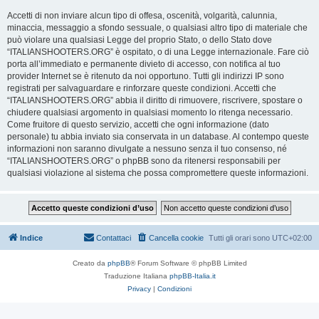
Accetti di non inviare alcun tipo di offesa, oscenità, volgarità, calunnia,
minaccia, messaggio a sfondo sessuale, o qualsiasi altro tipo di materiale che
può violare una qualsiasi Legge del proprio Stato, o dello Stato dove
“ITALIANSHOOTERS.ORG” è ospitato, o di una Legge internazionale. Fare ciò
porta all’immediato e permanente divieto di accesso, con notifica al tuo
provider Internet se è ritenuto da noi opportuno. Tutti gli indirizzi IP sono
registrati per salvaguardare e rinforzare queste condizioni. Accetti che
“ITALIANSHOOTERS.ORG” abbia il diritto di rimuovere, riscrivere, spostare o
chiudere qualsiasi argomento in qualsiasi momento lo ritenga necessario.
Come fruitore di questo servizio, accetti che ogni informazione (dato
personale) tu abbia inviato sia conservata in un database. Al contempo queste
informazioni non saranno divulgate a nessuno senza il tuo consenso, né
“ITALIANSHOOTERS.ORG” o phpBB sono da ritenersi responsabili per
qualsiasi violazione al sistema che possa compromettere queste informazioni.
Indice
Contattaci
Cancella cookie
Tutti gli orari sono
UTC+02:00
Creato da
phpBB
® Forum Software © phpBB Limited
Traduzione Italiana
phpBB-Italia.it
Privacy
|
Condizioni