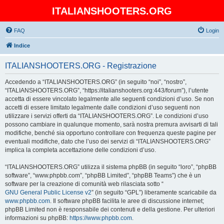
ITALIANSHOOTERS.ORG
FAQ
Login
Indice
ITALIANSHOOTERS.ORG - Registrazione
Accedendo a “ITALIANSHOOTERS.ORG” (in seguito “noi”, “nostro”,
“ITALIANSHOOTERS.ORG”, “https://italianshooters.org:443/forum”), l’utente
accetta di essere vincolato legalmente alle seguenti condizioni d’uso. Se non
accetti di essere limitato legalmente dalle condizioni d’uso seguenti non
utilizzare i servizi offerti da “ITALIANSHOOTERS.ORG”. Le condizioni d’uso
possono cambiare in qualunque momento, sarà nostra premura avvisarti di tali
modifiche, benché sia opportuno controllare con frequenza queste pagine per
eventuali modifiche, dato che l’uso dei servizi di “ITALIANSHOOTERS.ORG”
implica la completa accettazione delle condizioni d’uso.
“ITALIANSHOOTERS.ORG” utilizza il sistema phpBB (in seguito “loro”, “phpBB
software”, “www.phpbb.com”, “phpBB Limited”, “phpBB Teams”) che è un
software per la creazione di comunità web rilasciata sotto “
GNU General Public License v2
” (in seguito “GPL”) liberamente scaricabile da
www.phpbb.com
. Il software phpBB facilita le aree di discussione internet;
phpBB Limited non è responsabile dei contenuti e della gestione. Per ulteriori
informazioni su phpBB:
https://www.phpbb.com
.