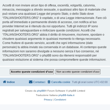
Accetti di non inviare alcun tipo di offesa, oscenità, volgarità, calunnia,
minaccia, messaggio a sfondo sessuale, o qualsiasi altro tipo di materiale che
può violare una qualsiasi Legge del proprio Stato, o dello Stato dove
“ITALIANSHOOTERS.ORG” è ospitato, o di una Legge internazionale. Fare ciò
porta all’immediato e permanente divieto di accesso, con notifica al tuo
provider Internet se è ritenuto da noi opportuno. Tutti gli indirizzi IP sono
registrati per salvaguardare e rinforzare queste condizioni. Accetti che
“ITALIANSHOOTERS.ORG” abbia il diritto di rimuovere, riscrivere, spostare o
chiudere qualsiasi argomento in qualsiasi momento lo ritenga necessario.
Come fruitore di questo servizio, accetti che ogni informazione (dato
personale) tu abbia inviato sia conservata in un database. Al contempo queste
informazioni non saranno divulgate a nessuno senza il tuo consenso, né
“ITALIANSHOOTERS.ORG” o phpBB sono da ritenersi responsabili per
qualsiasi violazione al sistema che possa compromettere queste informazioni.
Indice
Contattaci
Cancella cookie
Tutti gli orari sono
UTC+02:00
Creato da
phpBB
® Forum Software © phpBB Limited
Traduzione Italiana
phpBB-Italia.it
Privacy
|
Condizioni