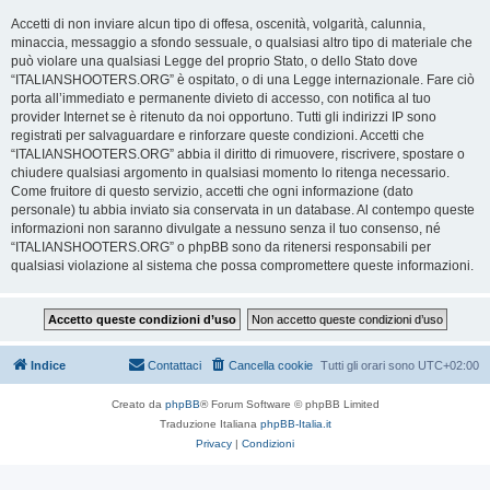
Accetti di non inviare alcun tipo di offesa, oscenità, volgarità, calunnia,
minaccia, messaggio a sfondo sessuale, o qualsiasi altro tipo di materiale che
può violare una qualsiasi Legge del proprio Stato, o dello Stato dove
“ITALIANSHOOTERS.ORG” è ospitato, o di una Legge internazionale. Fare ciò
porta all’immediato e permanente divieto di accesso, con notifica al tuo
provider Internet se è ritenuto da noi opportuno. Tutti gli indirizzi IP sono
registrati per salvaguardare e rinforzare queste condizioni. Accetti che
“ITALIANSHOOTERS.ORG” abbia il diritto di rimuovere, riscrivere, spostare o
chiudere qualsiasi argomento in qualsiasi momento lo ritenga necessario.
Come fruitore di questo servizio, accetti che ogni informazione (dato
personale) tu abbia inviato sia conservata in un database. Al contempo queste
informazioni non saranno divulgate a nessuno senza il tuo consenso, né
“ITALIANSHOOTERS.ORG” o phpBB sono da ritenersi responsabili per
qualsiasi violazione al sistema che possa compromettere queste informazioni.
Indice
Contattaci
Cancella cookie
Tutti gli orari sono
UTC+02:00
Creato da
phpBB
® Forum Software © phpBB Limited
Traduzione Italiana
phpBB-Italia.it
Privacy
|
Condizioni