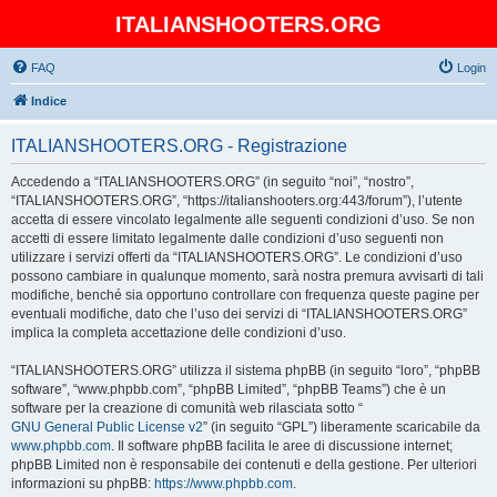
ITALIANSHOOTERS.ORG
FAQ
Login
Indice
ITALIANSHOOTERS.ORG - Registrazione
Accedendo a “ITALIANSHOOTERS.ORG” (in seguito “noi”, “nostro”,
“ITALIANSHOOTERS.ORG”, “https://italianshooters.org:443/forum”), l’utente
accetta di essere vincolato legalmente alle seguenti condizioni d’uso. Se non
accetti di essere limitato legalmente dalle condizioni d’uso seguenti non
utilizzare i servizi offerti da “ITALIANSHOOTERS.ORG”. Le condizioni d’uso
possono cambiare in qualunque momento, sarà nostra premura avvisarti di tali
modifiche, benché sia opportuno controllare con frequenza queste pagine per
eventuali modifiche, dato che l’uso dei servizi di “ITALIANSHOOTERS.ORG”
implica la completa accettazione delle condizioni d’uso.
“ITALIANSHOOTERS.ORG” utilizza il sistema phpBB (in seguito “loro”, “phpBB
software”, “www.phpbb.com”, “phpBB Limited”, “phpBB Teams”) che è un
software per la creazione di comunità web rilasciata sotto “
GNU General Public License v2
” (in seguito “GPL”) liberamente scaricabile da
www.phpbb.com
. Il software phpBB facilita le aree di discussione internet;
phpBB Limited non è responsabile dei contenuti e della gestione. Per ulteriori
informazioni su phpBB:
https://www.phpbb.com
.