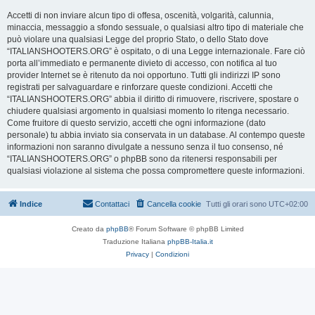
Accetti di non inviare alcun tipo di offesa, oscenità, volgarità, calunnia,
minaccia, messaggio a sfondo sessuale, o qualsiasi altro tipo di materiale che
può violare una qualsiasi Legge del proprio Stato, o dello Stato dove
“ITALIANSHOOTERS.ORG” è ospitato, o di una Legge internazionale. Fare ciò
porta all’immediato e permanente divieto di accesso, con notifica al tuo
provider Internet se è ritenuto da noi opportuno. Tutti gli indirizzi IP sono
registrati per salvaguardare e rinforzare queste condizioni. Accetti che
“ITALIANSHOOTERS.ORG” abbia il diritto di rimuovere, riscrivere, spostare o
chiudere qualsiasi argomento in qualsiasi momento lo ritenga necessario.
Come fruitore di questo servizio, accetti che ogni informazione (dato
personale) tu abbia inviato sia conservata in un database. Al contempo queste
informazioni non saranno divulgate a nessuno senza il tuo consenso, né
“ITALIANSHOOTERS.ORG” o phpBB sono da ritenersi responsabili per
qualsiasi violazione al sistema che possa compromettere queste informazioni.
Indice
Contattaci
Cancella cookie
Tutti gli orari sono
UTC+02:00
Creato da
phpBB
® Forum Software © phpBB Limited
Traduzione Italiana
phpBB-Italia.it
Privacy
|
Condizioni