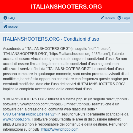
ITALIANSHOOTERS.ORG
FAQ
Iscriviti
Login
Indice
ITALIANSHOOTERS.ORG - Condizioni d’uso
Accedendo a “ITALIANSHOOTERS.ORG” (in seguito “noi”, “nostro”,
“ITALIANSHOOTERS.ORG”, “https://italianshooters.org:443/forum”), l’utente
accetta di essere vincolato legalmente alle seguenti condizioni d’uso. Se non
accetti di essere limitato legalmente dalle condizioni d’uso seguenti non
utilizzare i servizi offerti da “ITALIANSHOOTERS.ORG”. Le condizioni d’uso
possono cambiare in qualunque momento, sarà nostra premura avvisarti di tali
modifiche, benché sia opportuno controllare con frequenza queste pagine per
eventuali modifiche, dato che l’uso dei servizi di “ITALIANSHOOTERS.ORG”
implica la completa accettazione delle condizioni d’uso.
“ITALIANSHOOTERS.ORG” utilizza il sistema phpBB (in seguito “loro”, “phpBB
software”, “www.phpbb.com”, “phpBB Limited”, “phpBB Teams”) che è un
software per la creazione di comunità web rilasciata sotto “
GNU General Public License v2
” (in seguito “GPL”) liberamente scaricabile da
www.phpbb.com
. Il software phpBB facilita le aree di discussione internet;
phpBB Limited non è responsabile dei contenuti e della gestione. Per ulteriori
informazioni su phpBB:
https://www.phpbb.com
.