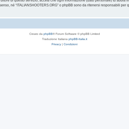
itore di questo servizio, accetti che ogni informazione (dato personale) tu abbia 
onsenso, né “ITALIANSHOOTERS.ORG” o phpBB sono da ritenersi responsabili per qu
Creato da
phpBB
® Forum Software © phpBB Limited
Traduzione Italiana
phpBB-Italia.it
Privacy
|
Condizioni