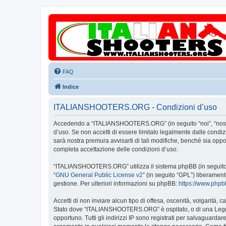
FAQ
Indice
ITALIANSHOOTERS.ORG - Condizioni d’uso
Accedendo a “ITALIANSHOOTERS.ORG” (in seguito “noi”, “nostro”
d’uso. Se non accetti di essere limitato legalmente dalle con
sarà nostra premura avvisarti di tali modifiche, benché sia op
completa accettazione delle condizioni d’uso.
“ITALIANSHOOTERS.ORG” utilizza il sistema phpBB (in seguito “
“
GNU General Public License v2
” (in seguito “GPL”) liberamen
gestione. Per ulteriori informazioni su phpBB:
https://www.php
Accetti di non inviare alcun tipo di offesa, oscenità, volgarità,
Stato dove “ITALIANSHOOTERS.ORG” è ospitato, o di una Legge in
opportuno. Tutti gli indirizzi IP sono registrati per salvaguard