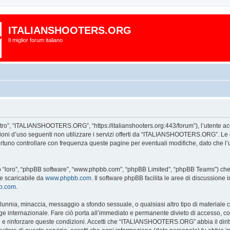
ITALIANSHOOTERS.ORG
Il miglior forum italiano
, “ITALIANSHOOTERS.ORG”, “https://italianshooters.org:443/forum”), l’utente acce
dizioni d’uso seguenti non utilizzare i servizi offerti da “ITALIANSHOOTERS.ORG”.
portuno controllare con frequenza queste pagine per eventuali modifiche, dato che
loro”, “phpBB software”, “www.phpbb.com”, “phpBB Limited”, “phpBB Teams”) che è 
te scaricabile da
www.phpbb.com
. Il software phpBB facilita le aree di discussione
bb.com
.
 calunnia, minaccia, messaggio a sfondo sessuale, o qualsiasi altro tipo di materiale
ternazionale. Fare ciò porta all’immediato e permanente divieto di accesso, con no
are e rinforzare queste condizioni. Accetti che “ITALIANSHOOTERS.ORG” abbia il diritt