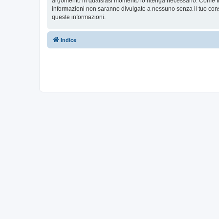
argomento in qualsiasi momento lo ritenga necessario. Come fru
informazioni non saranno divulgate a nessuno senza il tuo c
queste informazioni.
Indice