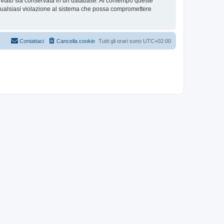
inviato sia conservata in un database. Al contempo queste
alsiasi violazione al sistema che possa compromettere
Contattaci
Cancella cookie
Tutti gli orari sono
UTC+02:00