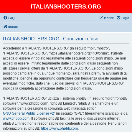
ITALIANSHOOTERS.ORG
FAQ
Iscriviti
Login
Indice
ITALIANSHOOTERS.ORG - Condizioni d’uso
Accedendo a “ITALIANSHOOTERS.ORG” (in seguito “noi”, “nostro”,
“ITALIANSHOOTERS.ORG”, “https://italianshooters.org:443/forum”), l’utente
accetta di essere vincolato legalmente alle seguenti condizioni d’uso. Se non
accetti di essere limitato legalmente dalle condizioni d’uso seguenti non
utilizzare i servizi offerti da “ITALIANSHOOTERS.ORG”. Le condizioni d’uso
possono cambiare in qualunque momento, sarà nostra premura avvisarti di tali
modifiche, benché sia opportuno controllare con frequenza queste pagine per
eventuali modifiche, dato che l’uso dei servizi di “ITALIANSHOOTERS.ORG”
implica la completa accettazione delle condizioni d’uso.
“ITALIANSHOOTERS.ORG” utilizza il sistema phpBB (in seguito “loro”, “phpBB
software”, “www.phpbb.com”, “phpBB Limited”, “phpBB Teams”) che è un
software per la creazione di comunità web rilasciata sotto “
GNU General Public License v2
” (in seguito “GPL”) liberamente scaricabile da
www.phpbb.com
. Il software phpBB facilita le aree di discussione internet;
phpBB Limited non è responsabile dei contenuti e della gestione. Per ulteriori
informazioni su phpBB:
https://www.phpbb.com
.