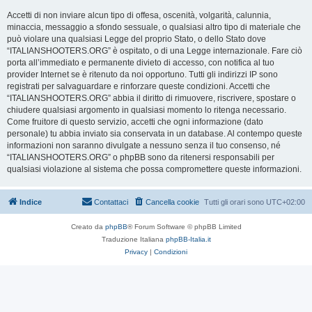
Accetti di non inviare alcun tipo di offesa, oscenità, volgarità, calunnia,
minaccia, messaggio a sfondo sessuale, o qualsiasi altro tipo di materiale che
può violare una qualsiasi Legge del proprio Stato, o dello Stato dove
“ITALIANSHOOTERS.ORG” è ospitato, o di una Legge internazionale. Fare ciò
porta all’immediato e permanente divieto di accesso, con notifica al tuo
provider Internet se è ritenuto da noi opportuno. Tutti gli indirizzi IP sono
registrati per salvaguardare e rinforzare queste condizioni. Accetti che
“ITALIANSHOOTERS.ORG” abbia il diritto di rimuovere, riscrivere, spostare o
chiudere qualsiasi argomento in qualsiasi momento lo ritenga necessario.
Come fruitore di questo servizio, accetti che ogni informazione (dato
personale) tu abbia inviato sia conservata in un database. Al contempo queste
informazioni non saranno divulgate a nessuno senza il tuo consenso, né
“ITALIANSHOOTERS.ORG” o phpBB sono da ritenersi responsabili per
qualsiasi violazione al sistema che possa compromettere queste informazioni.
Indice
Contattaci
Cancella cookie
Tutti gli orari sono
UTC+02:00
Creato da
phpBB
® Forum Software © phpBB Limited
Traduzione Italiana
phpBB-Italia.it
Privacy
|
Condizioni