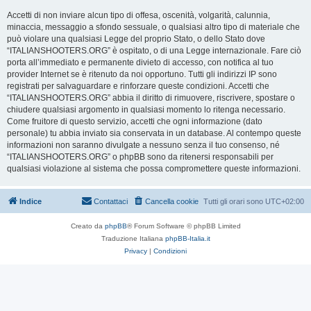
Accetti di non inviare alcun tipo di offesa, oscenità, volgarità, calunnia,
minaccia, messaggio a sfondo sessuale, o qualsiasi altro tipo di materiale che
può violare una qualsiasi Legge del proprio Stato, o dello Stato dove
“ITALIANSHOOTERS.ORG” è ospitato, o di una Legge internazionale. Fare ciò
porta all’immediato e permanente divieto di accesso, con notifica al tuo
provider Internet se è ritenuto da noi opportuno. Tutti gli indirizzi IP sono
registrati per salvaguardare e rinforzare queste condizioni. Accetti che
“ITALIANSHOOTERS.ORG” abbia il diritto di rimuovere, riscrivere, spostare o
chiudere qualsiasi argomento in qualsiasi momento lo ritenga necessario.
Come fruitore di questo servizio, accetti che ogni informazione (dato
personale) tu abbia inviato sia conservata in un database. Al contempo queste
informazioni non saranno divulgate a nessuno senza il tuo consenso, né
“ITALIANSHOOTERS.ORG” o phpBB sono da ritenersi responsabili per
qualsiasi violazione al sistema che possa compromettere queste informazioni.
Indice
Contattaci
Cancella cookie
Tutti gli orari sono
UTC+02:00
Creato da
phpBB
® Forum Software © phpBB Limited
Traduzione Italiana
phpBB-Italia.it
Privacy
|
Condizioni