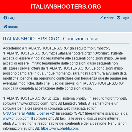
ITALIANSHOOTERS.ORG
FAQ
Iscriviti
Login
Indice
ITALIANSHOOTERS.ORG - Condizioni d’uso
Accedendo a “ITALIANSHOOTERS.ORG” (in seguito “noi”, “nostro”,
“ITALIANSHOOTERS.ORG”, “https://italianshooters.org:443/forum”), l’utente
accetta di essere vincolato legalmente alle seguenti condizioni d’uso. Se non
accetti di essere limitato legalmente dalle condizioni d’uso seguenti non
utilizzare i servizi offerti da “ITALIANSHOOTERS.ORG”. Le condizioni d’uso
possono cambiare in qualunque momento, sarà nostra premura avvisarti di tali
modifiche, benché sia opportuno controllare con frequenza queste pagine per
eventuali modifiche, dato che l’uso dei servizi di “ITALIANSHOOTERS.ORG”
implica la completa accettazione delle condizioni d’uso.
“ITALIANSHOOTERS.ORG” utilizza il sistema phpBB (in seguito “loro”, “phpBB
software”, “www.phpbb.com”, “phpBB Limited”, “phpBB Teams”) che è un
software per la creazione di comunità web rilasciata sotto “
GNU General Public License v2
” (in seguito “GPL”) liberamente scaricabile da
www.phpbb.com
. Il software phpBB facilita le aree di discussione internet;
phpBB Limited non è responsabile dei contenuti e della gestione. Per ulteriori
informazioni su phpBB:
https://www.phpbb.com
.