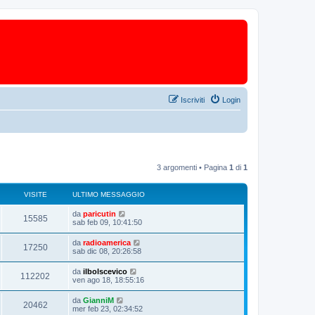
Iscriviti
Login
3 argomenti • Pagina
1
di
1
VISITE
ULTIMO MESSAGGIO
da
paricutin
15585
sab feb 09, 10:41:50
da
radioamerica
17250
sab dic 08, 20:26:58
da
ilbolscevico
112202
ven ago 18, 18:55:16
da
GianniM
20462
mer feb 23, 02:34:52