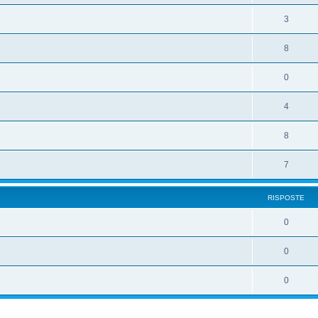
3
8
0
4
8
7
RISPOSTE
0
0
0