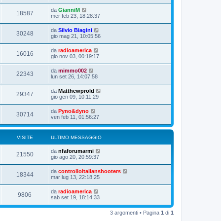
da
GianniM
18587
mer feb 23, 18:28:37
da
Silvio Biagini
30248
gio mag 21, 10:05:56
da
radioamerica
16016
gio nov 03, 00:19:17
da
mimmo002
22343
lun set 26, 14:07:58
da
Matthewprold
29347
gio gen 09, 10:11:29
da
Pyno&dyno
30714
ven feb 11, 01:56:27
VISITE
ULTIMO MESSAGGIO
da
nfaforumarmi
21550
gio ago 20, 20:59:37
da
controlloitalianshooters
18344
mar lug 13, 22:18:25
da
radioamerica
9806
sab set 19, 18:14:33
3 argomenti • Pagina
1
di
1