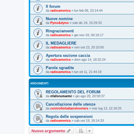
Il forum
da
radioamerica
»
lun feb 06, 23:14:44
Nuove nomine
da
Pyno&dyno
»
sab dic 24, 15:29:33
Ringraziamenti
da
radioamerica
»
gio nov 03, 00:19:17
IL MEDAGLIERE
da
radioamerica
»
ven set 23, 20:10:50
Apertura sezione caccia
da
radioamerica
»
dom ago 14, 18:32:24
Parole sgradite
da
radioamerica
»
lun ott 11, 21:44:19
ARGOMENTI
REGOLAMENTO DEL FORUM
da
nfaforumarmi
»
gio ago 20, 20:59:37
Cancellazione delle utenze
da
controlloitalianshooters
»
mar lug 13, 22:18:25
Regola delle sospensioni
da
radioamerica
»
sab set 19, 18:14:33
Nuovo argomento