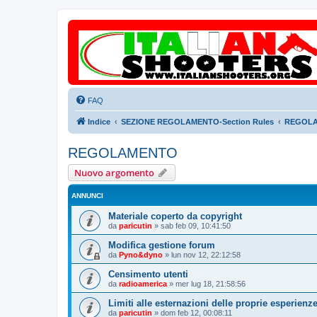
FAQ
Indice
SEZIONE REGOLAMENTO-Section Rules
REGOL
REGOLAMENTO
Nuovo argomento
ANNUNCI
Materiale coperto da copyright
da
paricutin
»
sab feb 09, 10:41:50
Modifica gestione forum
da
Pyno&dyno
»
lun nov 12, 22:12:58
Censimento utenti
da
radioamerica
»
mer lug 18, 21:58:56
Limiti alle esternazioni delle proprie esperienz
da
paricutin
»
dom feb 12, 00:08:11