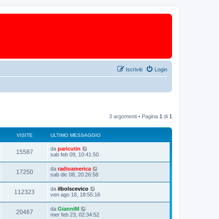
Iscriviti
Login
3 argomenti • Pagina
1
di
1
VISITE
ULTIMO MESSAGGIO
da
paricutin
15587
sab feb 09, 10:41:50
da
radioamerica
17250
sab dic 08, 20:26:58
da
ilbolscevico
112323
ven ago 18, 18:55:16
da
GianniM
20467
mer feb 23, 02:34:52