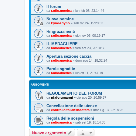
Il forum
da
radioamerica
»
lun feb 06, 23:14:44
Nuove nomine
da
Pyno&dyno
»
sab dic 24, 15:29:33
Ringraziamenti
da
radioamerica
»
gio nov 03, 00:19:17
IL MEDAGLIERE
da
radioamerica
»
ven set 23, 20:10:50
Apertura sezione caccia
da
radioamerica
»
dom ago 14, 18:32:24
Parole sgradite
da
radioamerica
»
lun ott 11, 21:44:19
ARGOMENTI
REGOLAMENTO DEL FORUM
da
nfaforumarmi
»
gio ago 20, 20:59:37
Cancellazione delle utenze
da
controlloitalianshooters
»
mar lug 13, 22:18:25
Regola delle sospensioni
da
radioamerica
»
sab set 19, 18:14:33
Nuovo argomento