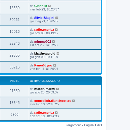
da
GianniM
18589
mer feb 23, 18:28:37
da
Silvio Biagini
30261
gio mag 21, 10:05:56
da
radioamerica
16016
gio nov 03, 00:19:17
da
mimmo002
22346
lun set 26, 14:07:58
da
Matthewprold
29355
gio gen 09, 10:11:29
da
Pyno&dyno
30716
ven feb 11, 01:56:27
VISITE
ULTIMO MESSAGGIO
da
nfaforumarmi
21550
gio ago 20, 20:59:37
da
controlloitalianshooters
18345
mar lug 13, 22:18:25
da
radioamerica
9806
sab set 19, 18:14:33
3 argomenti • Pagina
1
di
1