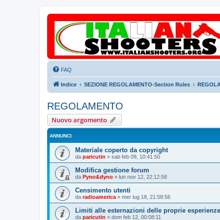
FAQ
Indice
SEZIONE REGOLAMENTO-Section Rules
REGOL
REGOLAMENTO
Nuovo argomento
ANNUNCI
Materiale coperto da copyright
da
paricutin
»
sab feb 09, 10:41:50
Modifica gestione forum
da
Pyno&dyno
»
lun nov 12, 22:12:58
Censimento utenti
da
radioamerica
»
mer lug 18, 21:58:56
Limiti alle esternazioni delle proprie esperienz
da
paricutin
»
dom feb 12, 00:08:11