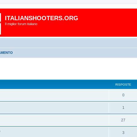
ITALIANSHOOTERS.ORG
Il miglior forum italiano
AMENTO
RISPOSTE
0
1
27
e
3