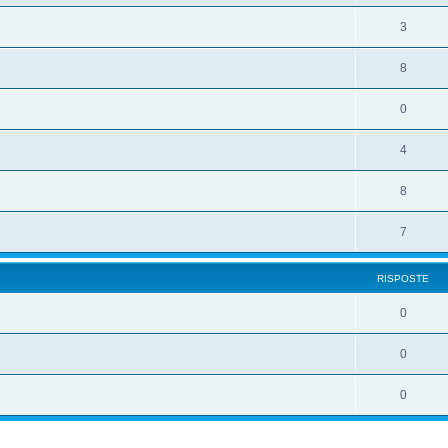
3
8
0
4
8
7
RISPOSTE
0
0
0