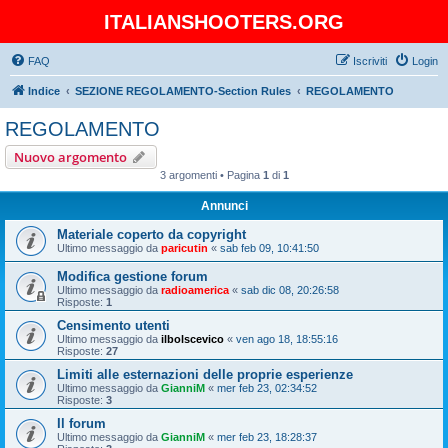
ITALIANSHOOTERS.ORG
FAQ
Iscriviti
Login
Indice
SEZIONE REGOLAMENTO-Section Rules
REGOLAMENTO
REGOLAMENTO
Nuovo argomento
3 argomenti • Pagina
1
di
1
Annunci
Materiale coperto da copyright
Ultimo messaggio da
paricutin
«
sab feb 09, 10:41:50
Modifica gestione forum
Ultimo messaggio da
radioamerica
«
sab dic 08, 20:26:58
Risposte:
1
Censimento utenti
Ultimo messaggio da
ilbolscevico
«
ven ago 18, 18:55:16
Risposte:
27
Limiti alle esternazioni delle proprie esperienze
Ultimo messaggio da
GianniM
«
mer feb 23, 02:34:52
Risposte:
3
Il forum
Ultimo messaggio da
GianniM
«
mer feb 23, 18:28:37