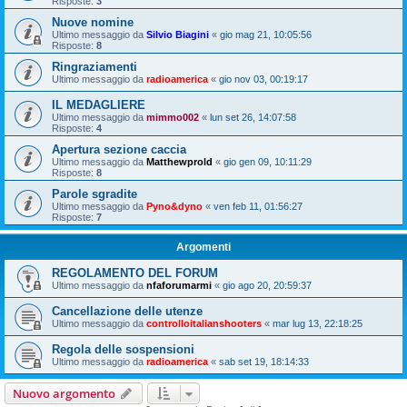
Risposte:
3
Nuove nomine
Ultimo messaggio da
Silvio Biagini
«
gio mag 21, 10:05:56
Risposte:
8
Ringraziamenti
Ultimo messaggio da
radioamerica
«
gio nov 03, 00:19:17
IL MEDAGLIERE
Ultimo messaggio da
mimmo002
«
lun set 26, 14:07:58
Risposte:
4
Apertura sezione caccia
Ultimo messaggio da
Matthewprold
«
gio gen 09, 10:11:29
Risposte:
8
Parole sgradite
Ultimo messaggio da
Pyno&dyno
«
ven feb 11, 01:56:27
Risposte:
7
Argomenti
REGOLAMENTO DEL FORUM
Ultimo messaggio da
nfaforumarmi
«
gio ago 20, 20:59:37
Cancellazione delle utenze
Ultimo messaggio da
controlloitalianshooters
«
mar lug 13, 22:18:25
Regola delle sospensioni
Ultimo messaggio da
radioamerica
«
sab set 19, 18:14:33
Nuovo argomento