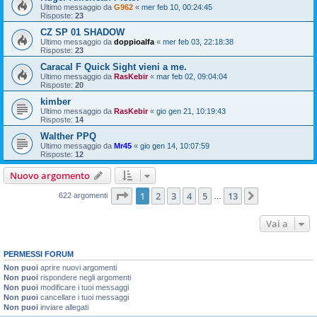
Ultimo messaggio da
G962
«
mer feb 10, 00:24:45
Risposte:
23
CZ SP 01 SHADOW
Ultimo messaggio da
doppioalfa
«
mer feb 03, 22:18:38
Risposte:
23
Caracal F Quick Sight vieni a me.
Ultimo messaggio da
RasKebir
«
mar feb 02, 09:04:04
Risposte:
20
kimber
Ultimo messaggio da
RasKebir
«
gio gen 21, 10:19:43
Risposte:
14
Walther PPQ
Ultimo messaggio da
Mr45
«
gio gen 14, 10:07:59
Risposte:
12
Nuovo argomento
Pagina
1
di
13
1
2
3
4
5
13
Prossimo
622 argomenti
…
Vai a
PERMESSI FORUM
Non puoi
aprire nuovi argomenti
Non puoi
rispondere negli argomenti
Non puoi
modificare i tuoi messaggi
Non puoi
cancellare i tuoi messaggi
Non puoi
inviare allegati