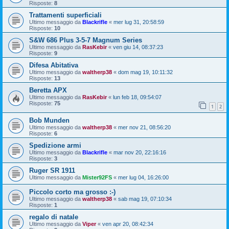
Risposte:
8
Trattamenti superficiali
Ultimo messaggio da
Blackrifle
«
mer lug 31, 20:58:59
Risposte:
10
S&W 686 Plus 3-5-7 Magnum Series
Ultimo messaggio da
RasKebir
«
ven giu 14, 08:37:23
Risposte:
9
Difesa Abitativa
Ultimo messaggio da
waltherp38
«
dom mag 19, 10:11:32
Risposte:
13
Beretta APX
Ultimo messaggio da
RasKebir
«
lun feb 18, 09:54:07
Risposte:
75
1
2
Bob Munden
Ultimo messaggio da
waltherp38
«
mer nov 21, 08:56:20
Risposte:
6
Spedizione armi
Ultimo messaggio da
Blackrifle
«
mar nov 20, 22:16:16
Risposte:
3
Ruger SR 1911
Ultimo messaggio da
Mister92FS
«
mer lug 04, 16:26:00
Piccolo corto ma grosso :-)
Ultimo messaggio da
waltherp38
«
sab mag 19, 07:10:34
Risposte:
1
regalo di natale
Ultimo messaggio da
Viper
«
ven apr 20, 08:42:34