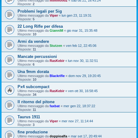
Ultimo messaggio da
mimmo002
«
sab ott 21, 16:43:24
Risposte:
2
Problemi legali per Sig
Ultimo messaggio da
Viper
«
lun gen 23, 11:19:31
Risposte:
5
22 Long Rifle per difesa
Ultimo messaggio da
GianniM
«
gio mar 31, 15:35:48
Risposte:
10
Armi da vendere
Ultimo messaggio da
Stutzen
«
ven feb 12, 22:45:06
Risposte:
11
Mancate percussioni
Ultimo messaggio da
RasKebir
«
lun nov 30, 11:32:51
Risposte:
6
Una 9mm dorata
Ultimo messaggio da
Blackrifle
«
dom nov 29, 19:20:45
Risposte:
10
Px4 subcompact
Ultimo messaggio da
RasKebir
«
ven ott 30, 16:58:45
Risposte:
34
Il ritorno del pitone
Ultimo messaggio da
faxbat
«
mer gen 22, 18:37:22
Risposte:
11
Taurus 1911
Ultimo messaggio da
Viper
«
mer nov 27, 11:14:44
Risposte:
3
fine produzione
Ultimo messaggio da
doppioalfa
«
mar set 17, 20:49:44