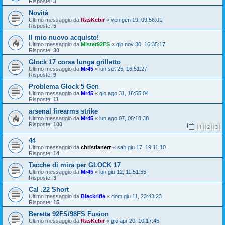
Risposte:
3
Novità
Ultimo messaggio da
RasKebir
«
ven gen 19, 09:56:01
Risposte:
5
Il mio nuovo acquisto!
Ultimo messaggio da
Mister92FS
«
gio nov 30, 16:35:17
Risposte:
30
Glock 17 corsa lunga grilletto
Ultimo messaggio da
Mr45
«
lun set 25, 16:51:27
Risposte:
9
Problema Glock 5 Gen
Ultimo messaggio da
Mr45
«
gio ago 31, 16:55:04
Risposte:
11
arsenal firearms strike
Ultimo messaggio da
Mr45
«
lun ago 07, 08:18:38
Risposte:
100
1
2
3
44
Ultimo messaggio da
christianerr
«
sab giu 17, 19:11:10
Risposte:
14
Tacche di mira per GLOCK 17
Ultimo messaggio da
Mr45
«
lun giu 12, 11:51:55
Risposte:
3
Cal .22 Short
Ultimo messaggio da
Blackrifle
«
dom giu 11, 23:43:23
Risposte:
15
Beretta 92FS/98FS Fusion
Ultimo messaggio da
RasKebir
«
gio apr 20, 10:17:45