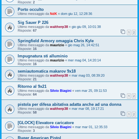
Risposte:
2
Porto occulto
Ultimo messaggio da
NdK
«
dom giu 12, 12:28:36
Sig Sauer P 226
Ultimo messaggio da
waltherp38
«
gio giu 09, 10:01:38
Risposte:
67
1
2
Springfield Armory omaggia Chris Kyle
Ultimo messaggio da
maurizio
«
gio mag 26, 14:42:51
Risposte:
16
Impugnatura sti alluminio
Ultimo messaggio da
maurizio
«
mer mag 04, 14:20:14
Risposte:
16
semiautomatica makarov 9x18
Ultimo messaggio da
waltherp38
«
mar mag 03, 08:39:20
Risposte:
21
Ritorno al 9x21
Ultimo messaggio da
Silvio Biagini
«
ven mar 25, 09:11:53
Risposte:
64
1
2
pistola per difesa abitativa adatta anche ad una donna
Ultimo messaggio da
waltherp38
«
mar mar 08, 19:17:21
Risposte:
58
1
2
[GLOCK] Elevatore caricatore
Ultimo messaggio da
Silvio Biagini
«
mar mar 01, 12:35:33
Risposte:
3
Ruger American Pistol