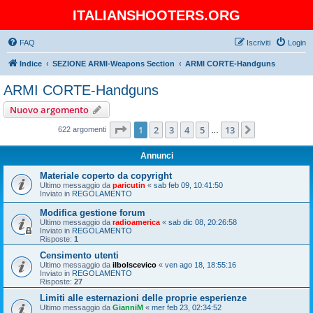
ITALIANSHOOTERS.ORG
FAQ
Iscriviti
Login
Indice
SEZIONE ARMI-Weapons Section
ARMI CORTE-Handguns
ARMI CORTE-Handguns
Nuovo argomento
Pagina
1
di
13
1
2
3
4
5
13
Prossimo
622 argomenti
…
Annunci
Materiale coperto da copyright
Ultimo messaggio da
paricutin
«
sab feb 09, 10:41:50
Inviato in
REGOLAMENTO
Modifica gestione forum
Ultimo messaggio da
radioamerica
«
sab dic 08, 20:26:58
Inviato in
REGOLAMENTO
Risposte:
1
Censimento utenti
Ultimo messaggio da
ilbolscevico
«
ven ago 18, 18:55:16
Inviato in
REGOLAMENTO
Risposte:
27
Limiti alle esternazioni delle proprie esperienze
Ultimo messaggio da
GianniM
«
mer feb 23, 02:34:52