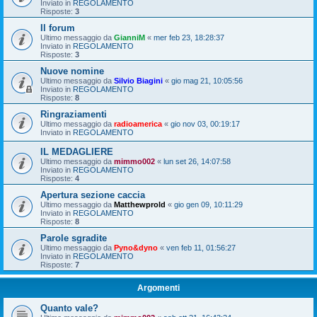
Inviato in
REGOLAMENTO
Risposte:
3
Il forum
Ultimo messaggio da
GianniM
«
mer feb 23, 18:28:37
Inviato in
REGOLAMENTO
Risposte:
3
Nuove nomine
Ultimo messaggio da
Silvio Biagini
«
gio mag 21, 10:05:56
Inviato in
REGOLAMENTO
Risposte:
8
Ringraziamenti
Ultimo messaggio da
radioamerica
«
gio nov 03, 00:19:17
Inviato in
REGOLAMENTO
IL MEDAGLIERE
Ultimo messaggio da
mimmo002
«
lun set 26, 14:07:58
Inviato in
REGOLAMENTO
Risposte:
4
Apertura sezione caccia
Ultimo messaggio da
Matthewprold
«
gio gen 09, 10:11:29
Inviato in
REGOLAMENTO
Risposte:
8
Parole sgradite
Ultimo messaggio da
Pyno&dyno
«
ven feb 11, 01:56:27
Inviato in
REGOLAMENTO
Risposte:
7
Argomenti
Quanto vale?