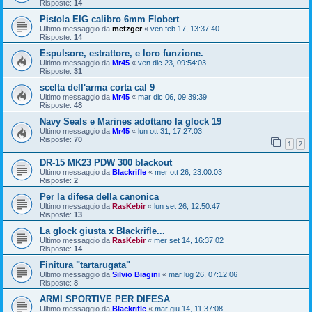
Risposte:
14
Pistola EIG calibro 6mm Flobert
Ultimo messaggio da
metzger
«
ven feb 17, 13:37:40
Risposte:
14
Espulsore, estrattore, e loro funzione.
Ultimo messaggio da
Mr45
«
ven dic 23, 09:54:03
Risposte:
31
scelta dell'arma corta cal 9
Ultimo messaggio da
Mr45
«
mar dic 06, 09:39:39
Risposte:
48
Navy Seals e Marines adottano la glock 19
Ultimo messaggio da
Mr45
«
lun ott 31, 17:27:03
Risposte:
70
1
2
DR-15 MK23 PDW 300 blackout
Ultimo messaggio da
Blackrifle
«
mer ott 26, 23:00:03
Risposte:
2
Per la difesa della canonica
Ultimo messaggio da
RasKebir
«
lun set 26, 12:50:47
Risposte:
13
La glock giusta x Blackrifle...
Ultimo messaggio da
RasKebir
«
mer set 14, 16:37:02
Risposte:
14
Finitura "tartarugata"
Ultimo messaggio da
Silvio Biagini
«
mar lug 26, 07:12:06
Risposte:
8
ARMI SPORTIVE PER DIFESA
Ultimo messaggio da
Blackrifle
«
mar giu 14, 11:37:08