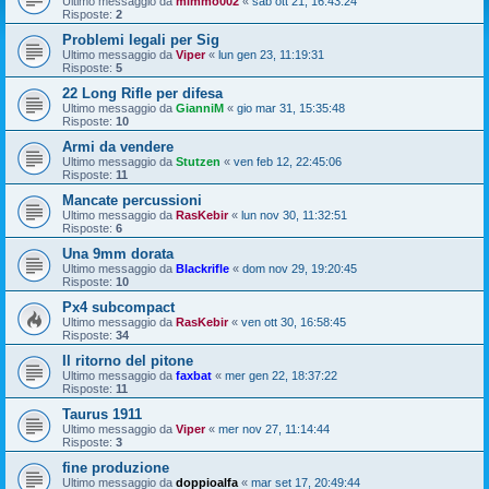
Ultimo messaggio da
mimmo002
«
sab ott 21, 16:43:24
Risposte:
2
Problemi legali per Sig
Ultimo messaggio da
Viper
«
lun gen 23, 11:19:31
Risposte:
5
22 Long Rifle per difesa
Ultimo messaggio da
GianniM
«
gio mar 31, 15:35:48
Risposte:
10
Armi da vendere
Ultimo messaggio da
Stutzen
«
ven feb 12, 22:45:06
Risposte:
11
Mancate percussioni
Ultimo messaggio da
RasKebir
«
lun nov 30, 11:32:51
Risposte:
6
Una 9mm dorata
Ultimo messaggio da
Blackrifle
«
dom nov 29, 19:20:45
Risposte:
10
Px4 subcompact
Ultimo messaggio da
RasKebir
«
ven ott 30, 16:58:45
Risposte:
34
Il ritorno del pitone
Ultimo messaggio da
faxbat
«
mer gen 22, 18:37:22
Risposte:
11
Taurus 1911
Ultimo messaggio da
Viper
«
mer nov 27, 11:14:44
Risposte:
3
fine produzione
Ultimo messaggio da
doppioalfa
«
mar set 17, 20:49:44