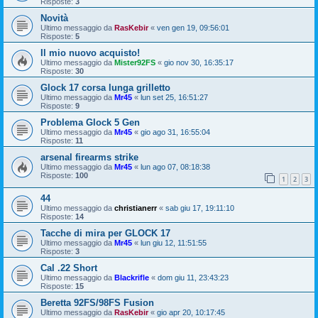
Risposte:
3
Novità
Ultimo messaggio da
RasKebir
«
ven gen 19, 09:56:01
Risposte:
5
Il mio nuovo acquisto!
Ultimo messaggio da
Mister92FS
«
gio nov 30, 16:35:17
Risposte:
30
Glock 17 corsa lunga grilletto
Ultimo messaggio da
Mr45
«
lun set 25, 16:51:27
Risposte:
9
Problema Glock 5 Gen
Ultimo messaggio da
Mr45
«
gio ago 31, 16:55:04
Risposte:
11
arsenal firearms strike
Ultimo messaggio da
Mr45
«
lun ago 07, 08:18:38
Risposte:
100
1
2
3
44
Ultimo messaggio da
christianerr
«
sab giu 17, 19:11:10
Risposte:
14
Tacche di mira per GLOCK 17
Ultimo messaggio da
Mr45
«
lun giu 12, 11:51:55
Risposte:
3
Cal .22 Short
Ultimo messaggio da
Blackrifle
«
dom giu 11, 23:43:23
Risposte:
15
Beretta 92FS/98FS Fusion
Ultimo messaggio da
RasKebir
«
gio apr 20, 10:17:45