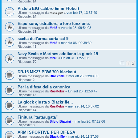
Risposte:
14
Pistola EIG calibro 6mm Flobert
Ultimo messaggio da
metzger
«
ven feb 17, 13:37:40
Risposte:
14
Espulsore, estrattore, e loro funzione.
Ultimo messaggio da
Mr45
«
ven dic 23, 09:54:03
Risposte:
31
scelta dell'arma corta cal 9
Ultimo messaggio da
Mr45
«
mar dic 06, 09:39:39
Risposte:
48
Navy Seals e Marines adottano la glock 19
Ultimo messaggio da
Mr45
«
lun ott 31, 17:27:03
Risposte:
70
1
2
DR-15 MK23 PDW 300 blackout
Ultimo messaggio da
Blackrifle
«
mer ott 26, 23:00:03
Risposte:
2
Per la difesa della canonica
Ultimo messaggio da
RasKebir
«
lun set 26, 12:50:47
Risposte:
13
La glock giusta x Blackrifle...
Ultimo messaggio da
RasKebir
«
mer set 14, 16:37:02
Risposte:
14
Finitura "tartarugata"
Ultimo messaggio da
Silvio Biagini
«
mar lug 26, 07:12:06
Risposte:
8
ARMI SPORTIVE PER DIFESA
Ultimo messaggio da
Blackrifle
«
mar giu 14, 11:37:08