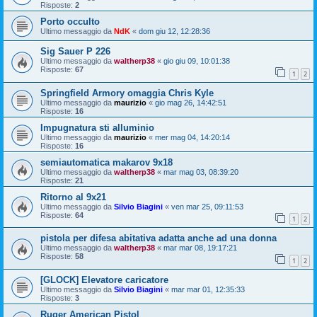
Risposte:
2
Porto occulto
Ultimo messaggio da
NdK
«
dom giu 12, 12:28:36
Sig Sauer P 226
Ultimo messaggio da
waltherp38
«
gio giu 09, 10:01:38
Risposte:
67
1
2
Springfield Armory omaggia Chris Kyle
Ultimo messaggio da
maurizio
«
gio mag 26, 14:42:51
Risposte:
16
Impugnatura sti alluminio
Ultimo messaggio da
maurizio
«
mer mag 04, 14:20:14
Risposte:
16
semiautomatica makarov 9x18
Ultimo messaggio da
waltherp38
«
mar mag 03, 08:39:20
Risposte:
21
Ritorno al 9x21
Ultimo messaggio da
Silvio Biagini
«
ven mar 25, 09:11:53
Risposte:
64
1
2
pistola per difesa abitativa adatta anche ad una donna
Ultimo messaggio da
waltherp38
«
mar mar 08, 19:17:21
Risposte:
58
1
2
[GLOCK] Elevatore caricatore
Ultimo messaggio da
Silvio Biagini
«
mar mar 01, 12:35:33
Risposte:
3
Ruger American Pistol