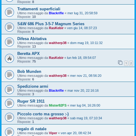
Risposte:
8
Trattamenti superficiali
Ultimo messaggio da
Blackrifle
«
mer lug 31, 20:58:59
Risposte:
10
S&W 686 Plus 3-5-7 Magnum Series
Ultimo messaggio da
RasKebir
«
ven giu 14, 08:37:23
Risposte:
9
Difesa Abitativa
Ultimo messaggio da
waltherp38
«
dom mag 19, 10:11:32
Risposte:
13
Beretta APX
Ultimo messaggio da
RasKebir
«
lun feb 18, 09:54:07
Risposte:
75
1
2
Bob Munden
Ultimo messaggio da
waltherp38
«
mer nov 21, 08:56:20
Risposte:
6
Spedizione armi
Ultimo messaggio da
Blackrifle
«
mar nov 20, 22:16:16
Risposte:
3
Ruger SR 1911
Ultimo messaggio da
Mister92FS
«
mer lug 04, 16:26:00
Piccolo corto ma grosso :-)
Ultimo messaggio da
waltherp38
«
sab mag 19, 07:10:34
Risposte:
1
regalo di natale
Ultimo messaggio da
Viper
«
ven apr 20, 08:42:34