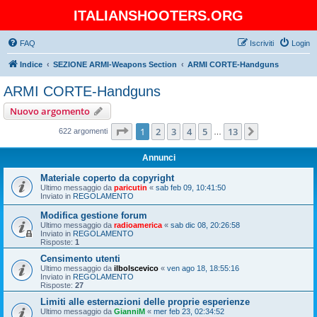
ITALIANSHOOTERS.ORG
FAQ
Iscriviti
Login
Indice
SEZIONE ARMI-Weapons Section
ARMI CORTE-Handguns
ARMI CORTE-Handguns
Nuovo argomento
Pagina
1
di
13
1
2
3
4
5
13
Prossimo
622 argomenti
…
Annunci
Materiale coperto da copyright
Ultimo messaggio da
paricutin
«
sab feb 09, 10:41:50
Inviato in
REGOLAMENTO
Modifica gestione forum
Ultimo messaggio da
radioamerica
«
sab dic 08, 20:26:58
Inviato in
REGOLAMENTO
Risposte:
1
Censimento utenti
Ultimo messaggio da
ilbolscevico
«
ven ago 18, 18:55:16
Inviato in
REGOLAMENTO
Risposte:
27
Limiti alle esternazioni delle proprie esperienze
Ultimo messaggio da
GianniM
«
mer feb 23, 02:34:52