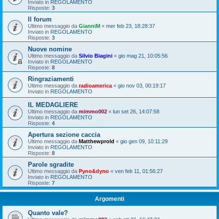
Inviato in
REGOLAMENTO
Risposte:
3
Il forum
Ultimo messaggio da
GianniM
«
mer feb 23, 18:28:37
Inviato in
REGOLAMENTO
Risposte:
3
Nuove nomine
Ultimo messaggio da
Silvio Biagini
«
gio mag 21, 10:05:56
Inviato in
REGOLAMENTO
Risposte:
8
Ringraziamenti
Ultimo messaggio da
radioamerica
«
gio nov 03, 00:19:17
Inviato in
REGOLAMENTO
IL MEDAGLIERE
Ultimo messaggio da
mimmo002
«
lun set 26, 14:07:58
Inviato in
REGOLAMENTO
Risposte:
4
Apertura sezione caccia
Ultimo messaggio da
Matthewprold
«
gio gen 09, 10:11:29
Inviato in
REGOLAMENTO
Risposte:
8
Parole sgradite
Ultimo messaggio da
Pyno&dyno
«
ven feb 11, 01:56:27
Inviato in
REGOLAMENTO
Risposte:
7
Argomenti
Quanto vale?