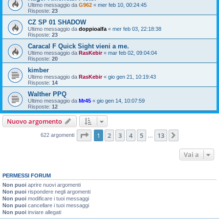
Ultimo messaggio da
G962
«
mer feb 10, 00:24:45
Risposte:
23
CZ SP 01 SHADOW
Ultimo messaggio da
doppioalfa
«
mer feb 03, 22:18:38
Risposte:
23
Caracal F Quick Sight vieni a me.
Ultimo messaggio da
RasKebir
«
mar feb 02, 09:04:04
Risposte:
20
kimber
Ultimo messaggio da
RasKebir
«
gio gen 21, 10:19:43
Risposte:
14
Walther PPQ
Ultimo messaggio da
Mr45
«
gio gen 14, 10:07:59
Risposte:
12
Nuovo argomento
Pagina
1
di
13
1
2
3
4
5
13
Prossimo
622 argomenti
…
Vai a
PERMESSI FORUM
Non puoi
aprire nuovi argomenti
Non puoi
rispondere negli argomenti
Non puoi
modificare i tuoi messaggi
Non puoi
cancellare i tuoi messaggi
Non puoi
inviare allegati