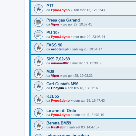
P17
da
Pyno&dyno
»
sab mar 13, 12:02:43
Presa gas Garand
da
Viper
»
gio apr 27, 10:57:41
PU 10x
da
Pyno&dyno
»
mer mar 22, 23:03:44
FASS 90
da
ordotempli
»
sab lug 25, 19:54:17
SKS 7,62x39
da
mimmo002
»
mar dic 13, 13:39:53
M39
da
Viper
»
gio gen 28, 19:03:31
Carl Gustafs M96
da
Chaykin
»
sab feb 18, 13:37:16
K31/55
da
Pyno&dyno
»
dom apr 28, 18:47:43
Le armi di Ordo
da
Pyno&dyno
»
dom set 11, 21:31:10
Beretta BM59
da
RasKebir
»
sab set 03, 14:47:57
informazione brasilera