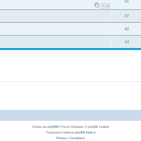
51
1
2
37
42
14
Creato da
phpBB
® Forum Software © phpBB Limited
Traduzione Italiana
phpBB-Italia.it
Privacy
|
Condizioni