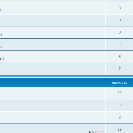
3
O
8
O
0
O
4
TO
8
TO
7
RISPOSTE
33
39
2
99