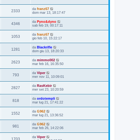
da
franz67
2333
dom mar 13, 18:17:47
da
Pyno&dyno
4346
sab feb 19, 00:17:11
da
franz67
1053
gio feb 10, 15:22:17
da
Blackrifle
1281
dom giu 13, 18:20:33
da
mimmo002
2623
mar feb 16, 16:35:50
da
Viper
793
mer nov 11, 10:09:01
da
RasKebir
2827
mer set 23, 10:20:59
da
ordotempli
818
mar lug 21, 17:41:22
da
G962
1552
mar lug 21, 13:36:52
da
G962
981
mar feb 26, 14:22:06
da
Viper
1703