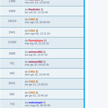
1390
ven nov 24, 13:02:02
da
RasKebir
2969
lun set 25, 14:10:44
da
G962
18419
mar ago 15, 00:00:59
da
G962
2941
dom ago 06, 13:11:19
da
Pyno&dyno
13380
mar lug 18, 21:15:16
da
mimmo002
2896
lun lug 03, 13:37:42
da
mimmo002
761
mar giu 20, 09:52:39
da
G962
482
dom giu 18, 19:20:46
da
G962
6641
lun giu 12, 13:28:03
da
G962
992
gio giu 01, 23:40:28
da
ordotempli
733
ven mag 26, 08:43:39