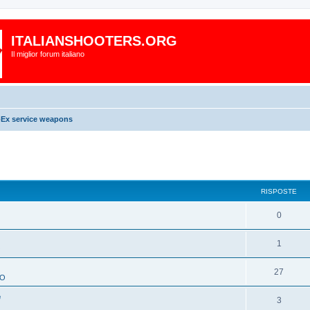
ITALIANSHOOTERS.ORG
Il miglior forum italiano
x service weapons
RISPOSTE
0
1
O
27
TO
e
3