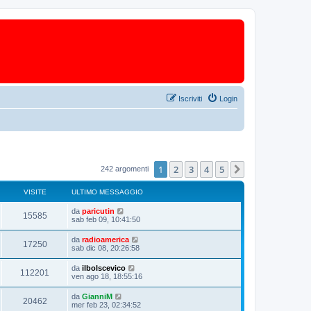
Iscriviti
Login
1
2
3
4
5
Prossimo
242 argomenti
VISITE
ULTIMO MESSAGGIO
da
paricutin
15585
sab feb 09, 10:41:50
da
radioamerica
17250
sab dic 08, 20:26:58
da
ilbolscevico
112201
ven ago 18, 18:55:16
da
GianniM
20462
mer feb 23, 02:34:52