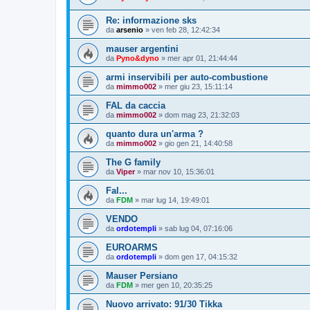
Re: informazione sks
da
arsenio
»
ven feb 28, 12:42:34
mauser argentini
da
Pyno&dyno
»
mer apr 01, 21:44:44
armi inservibili per auto-combustione
da
mimmo002
»
mer giu 23, 15:11:14
FAL da caccia
da
mimmo002
»
dom mag 23, 21:32:03
quanto dura un'arma ?
da
mimmo002
»
gio gen 21, 14:40:58
The G family
da
Viper
»
mar nov 10, 15:36:01
Fal...
da
FDM
»
mar lug 14, 19:49:01
VENDO
da
ordotempli
»
sab lug 04, 07:16:06
EUROARMS
da
ordotempli
»
dom gen 17, 04:15:32
Mauser Persiano
da
FDM
»
mer gen 10, 20:35:25
Nuovo arrivato: 91/30 Tikka