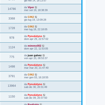
gio feb 14, 18:13:57
da
Viper
14786
mer set 19, 18:38:39
da
G962
3368
gio lug 19, 13:09:28
da
G962
1728
mer lug 18, 22:18:05
da
Pyno&dyno
978
dom apr 29, 22:57:02
da
mimmo002
1124
dom apr 22, 11:53:05
da
juan galvez
775
ven apr 20, 08:53:37
da
Pyno&dyno
1498
mar mar 20, 21:47:40
da
G962
3791
mer gen 03, 16:18:55
da
Pyno&dyno
13964
sab dic 30, 20:31:49
da
Pyno&dyno
1150
sab dic 09, 20:37:50
da
RasKebir