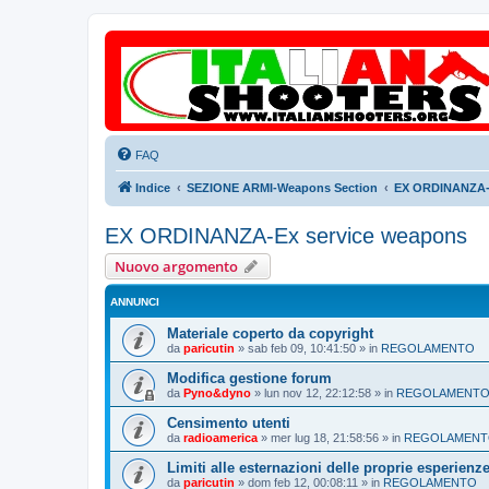
FAQ
Indice
SEZIONE ARMI-Weapons Section
EX ORDINANZA-E
EX ORDINANZA-Ex service weapons
Nuovo argomento
ANNUNCI
Materiale coperto da copyright
da
paricutin
»
sab feb 09, 10:41:50
» in
REGOLAMENTO
Modifica gestione forum
da
Pyno&dyno
»
lun nov 12, 22:12:58
» in
REGOLAMENT
Censimento utenti
da
radioamerica
»
mer lug 18, 21:58:56
» in
REGOLAMEN
Limiti alle esternazioni delle proprie esperienz
da
paricutin
»
dom feb 12, 00:08:11
» in
REGOLAMENTO