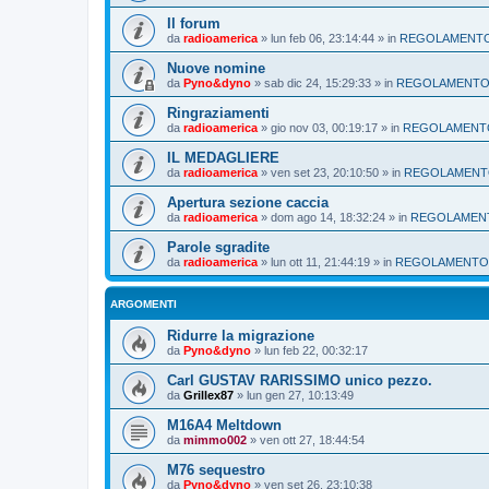
Il forum
da
radioamerica
»
lun feb 06, 23:14:44
» in
REGOLAMENT
Nuove nomine
da
Pyno&dyno
»
sab dic 24, 15:29:33
» in
REGOLAMENT
Ringraziamenti
da
radioamerica
»
gio nov 03, 00:19:17
» in
REGOLAMENT
IL MEDAGLIERE
da
radioamerica
»
ven set 23, 20:10:50
» in
REGOLAMEN
Apertura sezione caccia
da
radioamerica
»
dom ago 14, 18:32:24
» in
REGOLAMEN
Parole sgradite
da
radioamerica
»
lun ott 11, 21:44:19
» in
REGOLAMENTO
ARGOMENTI
Ridurre la migrazione
da
Pyno&dyno
»
lun feb 22, 00:32:17
Carl GUSTAV RARISSIMO unico pezzo.
da
Grillex87
»
lun gen 27, 10:13:49
M16A4 Meltdown
da
mimmo002
»
ven ott 27, 18:44:54
M76 sequestro
da
Pyno&dyno
»
ven set 26, 23:10:38