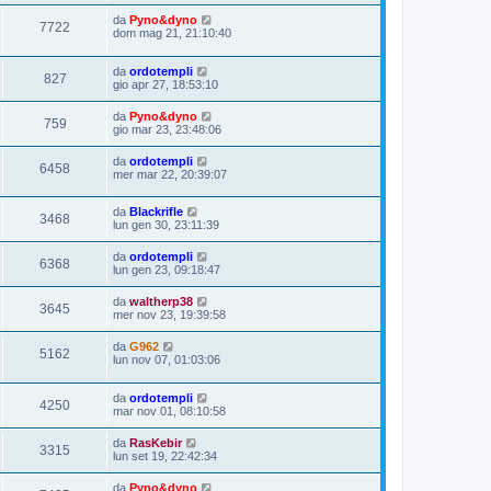
da
Pyno&dyno
7722
dom mag 21, 21:10:40
da
ordotempli
827
gio apr 27, 18:53:10
da
Pyno&dyno
759
gio mar 23, 23:48:06
da
ordotempli
6458
mer mar 22, 20:39:07
da
Blackrifle
3468
lun gen 30, 23:11:39
da
ordotempli
6368
lun gen 23, 09:18:47
da
waltherp38
3645
mer nov 23, 19:39:58
da
G962
5162
lun nov 07, 01:03:06
da
ordotempli
4250
mar nov 01, 08:10:58
da
RasKebir
3315
lun set 19, 22:42:34
da
Pyno&dyno