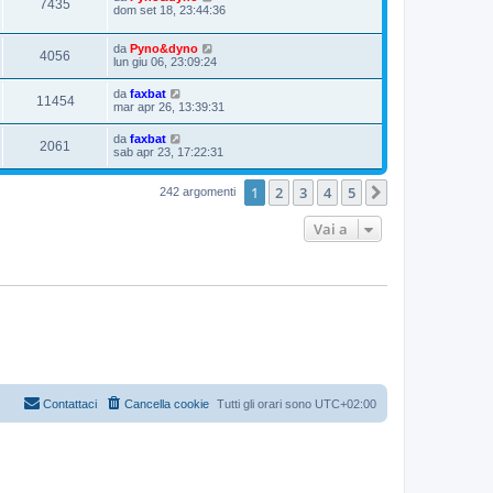
7435
dom set 18, 23:44:36
da
Pyno&dyno
4056
lun giu 06, 23:09:24
da
faxbat
11454
mar apr 26, 13:39:31
da
faxbat
2061
sab apr 23, 17:22:31
1
2
3
4
5
Prossimo
242 argomenti
Vai a
Contattaci
Cancella cookie
Tutti gli orari sono
UTC+02:00