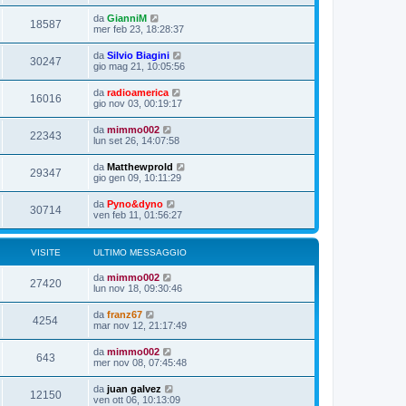
da
GianniM
18587
mer feb 23, 18:28:37
da
Silvio Biagini
30247
gio mag 21, 10:05:56
da
radioamerica
16016
gio nov 03, 00:19:17
da
mimmo002
22343
lun set 26, 14:07:58
da
Matthewprold
29347
gio gen 09, 10:11:29
da
Pyno&dyno
30714
ven feb 11, 01:56:27
VISITE
ULTIMO MESSAGGIO
da
mimmo002
27420
lun nov 18, 09:30:46
da
franz67
4254
mar nov 12, 21:17:49
da
mimmo002
643
mer nov 08, 07:45:48
da
juan galvez
12150
ven ott 06, 10:13:09