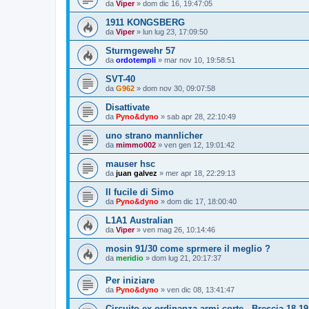
da
Viper
»
dom dic 16, 19:47:05
1911 KONGSBERG
da
Viper
»
lun lug 23, 17:09:50
Sturmgewehr 57
da
ordotempli
»
mar nov 10, 19:58:51
SVT-40
da
G962
»
dom nov 30, 09:07:58
Disattivate
da
Pyno&dyno
»
sab apr 28, 22:10:49
uno strano mannlicher
da
mimmo002
»
ven gen 12, 19:01:42
mauser hsc
da
juan galvez
»
mer apr 18, 22:29:13
Il fucile di Simo
da
Pyno&dyno
»
dom dic 17, 18:00:40
L1A1 Australian
da
Viper
»
ven mag 26, 10:14:46
mosin 91/30 come sprmere il meglio ?
da
meridio
»
dom lug 21, 20:17:37
Per iniziare
da
Pyno&dyno
»
ven dic 08, 13:41:47
Circuito ex ordinanza armi corte - Brescia 18-1