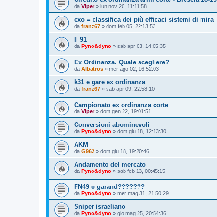
da
Viper
»
lun nov 20, 11:11:58
exo = classifica dei più efficaci sistemi di mira
da
franz67
»
dom feb 05, 22:13:53
Il 91
da
Pyno&dyno
»
sab apr 03, 14:05:35
Ex Ordinanza. Quale scegliere?
da
Albatros
»
mer ago 02, 16:52:03
k31 e gare ex ordinanza
da
franz67
»
sab apr 09, 22:58:10
Campionato ex ordinanza corte
da
Viper
»
dom gen 22, 19:01:51
Conversioni abominevoli
da
Pyno&dyno
»
dom giu 18, 12:13:30
AKM
da
G962
»
dom giu 18, 19:20:46
Andamento del mercato
da
Pyno&dyno
»
sab feb 13, 00:45:15
FN49 o garand???????
da
Pyno&dyno
»
mer mag 31, 21:50:29
Sniper israeliano
da
Pyno&dyno
»
gio mag 25, 20:54:36