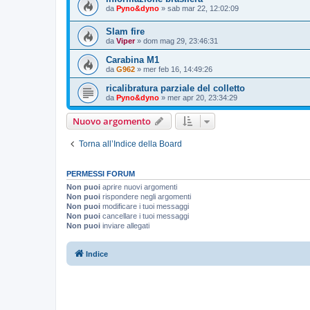
da
Pyno&dyno
»
sab mar 22, 12:02:09
Slam fire
da
Viper
»
dom mag 29, 23:46:31
Carabina M1
da
G962
»
mer feb 16, 14:49:26
ricalibratura parziale del colletto
da
Pyno&dyno
»
mer apr 20, 23:34:29
Nuovo argomento
Torna all’Indice della Board
PERMESSI FORUM
Non puoi
aprire nuovi argomenti
Non puoi
rispondere negli argomenti
Non puoi
modificare i tuoi messaggi
Non puoi
cancellare i tuoi messaggi
Non puoi
inviare allegati
Indice