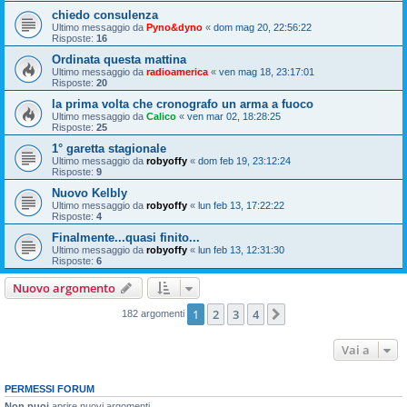
chiedo consulenza
Ultimo messaggio da
Pyno&dyno
«
dom mag 20, 22:56:22
Risposte:
16
Ordinata questa mattina
Ultimo messaggio da
radioamerica
«
ven mag 18, 23:17:01
Risposte:
20
la prima volta che cronografo un arma a fuoco
Ultimo messaggio da
Calico
«
ven mar 02, 18:28:25
Risposte:
25
1° garetta stagionale
Ultimo messaggio da
robyoffy
«
dom feb 19, 23:12:24
Risposte:
9
Nuovo Kelbly
Ultimo messaggio da
robyoffy
«
lun feb 13, 17:22:22
Risposte:
4
Finalmente...quasi finito...
Ultimo messaggio da
robyoffy
«
lun feb 13, 12:31:30
Risposte:
6
Nuovo argomento
1
2
3
4
Prossimo
182 argomenti
Vai a
PERMESSI FORUM
Non puoi
aprire nuovi argomenti