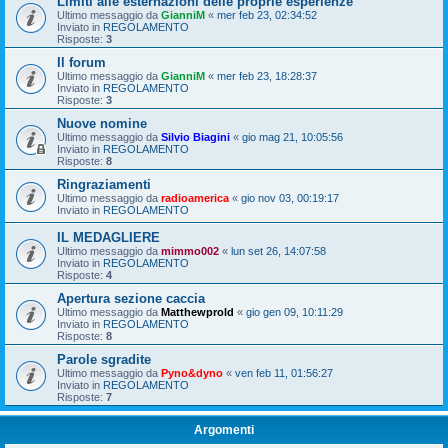
Limiti alle esternazioni delle proprie esperienze
Ultimo messaggio da
GianniM
«
mer feb 23, 02:34:52
Inviato in
REGOLAMENTO
Risposte:
3
Il forum
Ultimo messaggio da
GianniM
«
mer feb 23, 18:28:37
Inviato in
REGOLAMENTO
Risposte:
3
Nuove nomine
Ultimo messaggio da
Silvio Biagini
«
gio mag 21, 10:05:56
Inviato in
REGOLAMENTO
Risposte:
8
Ringraziamenti
Ultimo messaggio da
radioamerica
«
gio nov 03, 00:19:17
Inviato in
REGOLAMENTO
IL MEDAGLIERE
Ultimo messaggio da
mimmo002
«
lun set 26, 14:07:58
Inviato in
REGOLAMENTO
Risposte:
4
Apertura sezione caccia
Ultimo messaggio da
Matthewprold
«
gio gen 09, 10:11:29
Inviato in
REGOLAMENTO
Risposte:
8
Parole sgradite
Ultimo messaggio da
Pyno&dyno
«
ven feb 11, 01:56:27
Inviato in
REGOLAMENTO
Risposte:
7
Argomenti