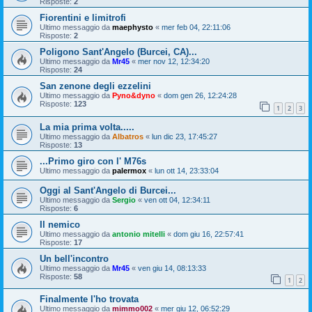
Risposte:
2
Fiorentini e limitrofi
Ultimo messaggio da
maephysto
«
mer feb 04, 22:11:06
Risposte:
2
Poligono Sant'Angelo (Burcei, CA)...
Ultimo messaggio da
Mr45
«
mer nov 12, 12:34:20
Risposte:
24
San zenone degli ezzelini
Ultimo messaggio da
Pyno&dyno
«
dom gen 26, 12:24:28
Risposte:
123
1
2
3
La mia prima volta.....
Ultimo messaggio da
Albatros
«
lun dic 23, 17:45:27
Risposte:
13
...Primo giro con l' M76s
Ultimo messaggio da
palermox
«
lun ott 14, 23:33:04
Oggi al Sant'Angelo di Burcei...
Ultimo messaggio da
Sergio
«
ven ott 04, 12:34:11
Risposte:
6
Il nemico
Ultimo messaggio da
antonio mitelli
«
dom giu 16, 22:57:41
Risposte:
17
Un bell'incontro
Ultimo messaggio da
Mr45
«
ven giu 14, 08:13:33
Risposte:
58
1
2
Finalmente l'ho trovata
Ultimo messaggio da
mimmo002
«
mer giu 12, 06:52:29