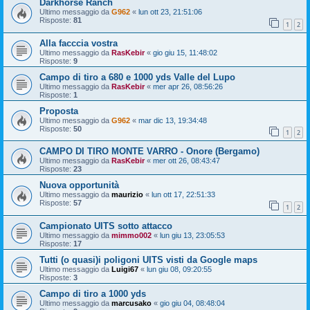
Darkhorse Ranch
Ultimo messaggio da
G962
«
lun ott 23, 21:51:06
Risposte:
81
1
2
Alla facccia vostra
Ultimo messaggio da
RasKebir
«
gio giu 15, 11:48:02
Risposte:
9
Campo di tiro a 680 e 1000 yds Valle del Lupo
Ultimo messaggio da
RasKebir
«
mer apr 26, 08:56:26
Risposte:
1
Proposta
Ultimo messaggio da
G962
«
mar dic 13, 19:34:48
Risposte:
50
1
2
CAMPO DI TIRO MONTE VARRO - Onore (Bergamo)
Ultimo messaggio da
RasKebir
«
mer ott 26, 08:43:47
Risposte:
23
Nuova opportunità
Ultimo messaggio da
maurizio
«
lun ott 17, 22:51:33
Risposte:
57
1
2
Campionato UITS sotto attacco
Ultimo messaggio da
mimmo002
«
lun giu 13, 23:05:53
Risposte:
17
Tutti (o quasi)i poligoni UITS visti da Google maps
Ultimo messaggio da
Luigi67
«
lun giu 08, 09:20:55
Risposte:
3
Campo di tiro a 1000 yds
Ultimo messaggio da
marcusako
«
gio giu 04, 08:48:04