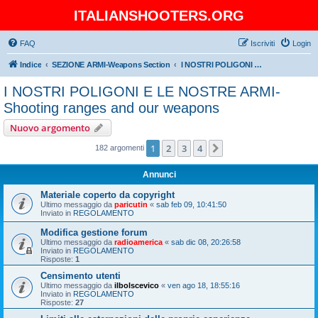
ITALIANSHOOTERS.ORG
FAQ
Iscriviti
Login
Indice
SEZIONE ARMI-Weapons Section
I NOSTRI POLIGONI E LE NOSTRE ARMI-Shooting ranges and our weapons
I NOSTRI POLIGONI E LE NOSTRE ARMI-
Shooting ranges and our weapons
Nuovo argomento
1
2
3
4
Prossimo
182 argomenti
Annunci
Materiale coperto da copyright
Ultimo messaggio da
paricutin
«
sab feb 09, 10:41:50
Inviato in
REGOLAMENTO
Modifica gestione forum
Ultimo messaggio da
radioamerica
«
sab dic 08, 20:26:58
Inviato in
REGOLAMENTO
Risposte:
1
Censimento utenti
Ultimo messaggio da
ilbolscevico
«
ven ago 18, 18:55:16
Inviato in
REGOLAMENTO
Risposte:
27