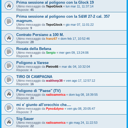
Prima sessione al poligono con la Glock 19
Ultimo messaggio da
TepoGlock
«
lun mar 11, 11:37:14
Risposte:
45
Prima sessione al poligono con la S&W 27-2 cal. 357
magnum.
Ultimo messaggio da
TepoGlock
«
gio mar 07, 11:01:22
Risposte:
9
Contrato Persiano a 100 M.
Ultimo messaggio da
franz67
«
dom feb 17, 10:52:46
Risposte:
28
Rosata della Befana
Ultimo messaggio da
Sergio
«
mer gen 09, 13:24:06
Risposte:
8
Poligono a Varese
Ultimo messaggio da
Pietro66
«
mar dic 04, 10:32:04
Risposte:
4
TIRO DI CAMPAGNA
Ultimo messaggio da
waltherp38
«
ven ago 17, 12:57:12
Risposte:
16
Poligono di "Paese" (TV)
Ultimo messaggio da
radioamerica
«
dom lug 08, 18:39:55
Risposte:
24
mi e' giunto all'orecchio che....
Ultimo messaggio da
Pyno&dyno
«
ven giu 08, 20:05:47
Risposte:
7
Sig-Sauer
Ultimo messaggio da
radioamerica
«
gio mag 24, 11:22:53
Risposte:
22