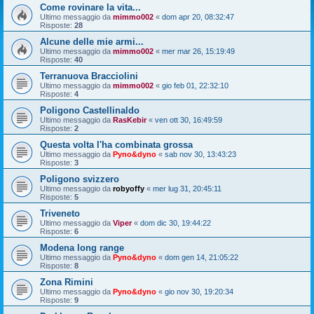
Come rovinare la vita...
Ultimo messaggio da
mimmo002
«
dom apr 20, 08:32:47
Risposte:
28
Alcune delle mie armi...
Ultimo messaggio da
mimmo002
«
mer mar 26, 15:19:49
Risposte:
40
Terranuova Bracciolini
Ultimo messaggio da
mimmo002
«
gio feb 01, 22:32:10
Risposte:
4
Poligono Castellinaldo
Ultimo messaggio da
RasKebir
«
ven ott 30, 16:49:59
Risposte:
2
Questa volta l'ha combinata grossa
Ultimo messaggio da
Pyno&dyno
«
sab nov 30, 13:43:23
Risposte:
3
Poligono svizzero
Ultimo messaggio da
robyoffy
«
mer lug 31, 20:45:11
Risposte:
5
Triveneto
Ultimo messaggio da
Viper
«
dom dic 30, 19:44:22
Risposte:
6
Modena long range
Ultimo messaggio da
Pyno&dyno
«
dom gen 14, 21:05:22
Risposte:
8
Zona Rimini
Ultimo messaggio da
Pyno&dyno
«
gio nov 30, 19:20:34
Risposte:
9