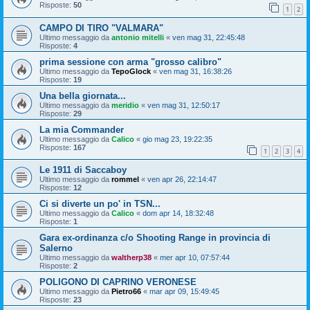
Risposte:
50
1
2
CAMPO DI TIRO "VALMARA"
Ultimo messaggio da
antonio mitelli
«
ven mag 31, 22:45:48
Risposte:
4
prima sessione con arma "grosso calibro"
Ultimo messaggio da
TepoGlock
«
ven mag 31, 16:38:26
Risposte:
19
Una bella giornata...
Ultimo messaggio da
meridio
«
ven mag 31, 12:50:17
Risposte:
29
La mia Commander
Ultimo messaggio da
Calico
«
gio mag 23, 19:22:35
Risposte:
167
1
2
3
4
Le 1911 di Saccaboy
Ultimo messaggio da
rommel
«
ven apr 26, 22:14:47
Risposte:
12
Ci si diverte un po' in TSN...
Ultimo messaggio da
Calico
«
dom apr 14, 18:32:48
Risposte:
1
Gara ex-ordinanza c/o Shooting Range in provincia di
Salerno
Ultimo messaggio da
waltherp38
«
mer apr 10, 07:57:44
Risposte:
2
POLIGONO DI CAPRINO VERONESE
Ultimo messaggio da
Pietro66
«
mar apr 09, 15:49:45
Risposte:
23