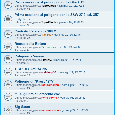
Prima sessione al poligono con la Glock 19
Ultimo messaggio da
TepoGlock
«
lun mar 11, 11:37:14
Risposte:
45
Prima sessione al poligono con la S&W 27-2 cal. 357
magnum.
Ultimo messaggio da
TepoGlock
«
gio mar 07, 11:01:22
Risposte:
9
Contrato Persiano a 100 M.
Ultimo messaggio da
franz67
«
dom feb 17, 10:52:46
Risposte:
28
Rosata della Befana
Ultimo messaggio da
Sergio
«
mer gen 09, 13:24:06
Risposte:
8
Poligono a Varese
Ultimo messaggio da
Pietro66
«
mar dic 04, 10:32:04
Risposte:
4
TIRO DI CAMPAGNA
Ultimo messaggio da
waltherp38
«
ven ago 17, 12:57:12
Risposte:
16
Poligono di "Paese" (TV)
Ultimo messaggio da
radioamerica
«
dom lug 08, 18:39:55
Risposte:
24
mi e' giunto all'orecchio che....
Ultimo messaggio da
Pyno&dyno
«
ven giu 08, 20:05:47
Risposte:
7
Sig-Sauer
Ultimo messaggio da
radioamerica
«
gio mag 24, 11:22:53
Risposte:
22