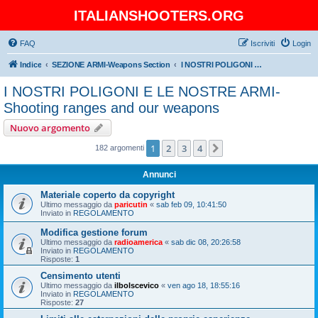
ITALIANSHOOTERS.ORG
FAQ
Iscriviti
Login
Indice
SEZIONE ARMI-Weapons Section
I NOSTRI POLIGONI E LE NOSTRE ARMI-Shooting ranges and our weapons
I NOSTRI POLIGONI E LE NOSTRE ARMI-
Shooting ranges and our weapons
Nuovo argomento
1
2
3
4
Prossimo
182 argomenti
Annunci
Materiale coperto da copyright
Ultimo messaggio da
paricutin
«
sab feb 09, 10:41:50
Inviato in
REGOLAMENTO
Modifica gestione forum
Ultimo messaggio da
radioamerica
«
sab dic 08, 20:26:58
Inviato in
REGOLAMENTO
Risposte:
1
Censimento utenti
Ultimo messaggio da
ilbolscevico
«
ven ago 18, 18:55:16
Inviato in
REGOLAMENTO
Risposte:
27