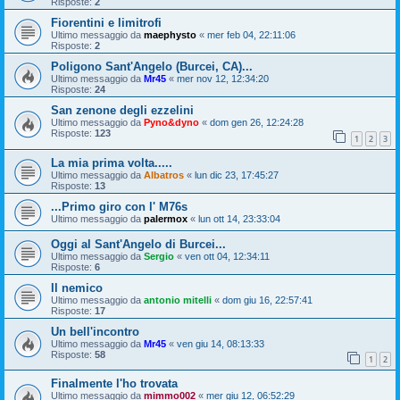
Risposte:
2
Fiorentini e limitrofi
Ultimo messaggio da
maephysto
«
mer feb 04, 22:11:06
Risposte:
2
Poligono Sant'Angelo (Burcei, CA)...
Ultimo messaggio da
Mr45
«
mer nov 12, 12:34:20
Risposte:
24
San zenone degli ezzelini
Ultimo messaggio da
Pyno&dyno
«
dom gen 26, 12:24:28
Risposte:
123
1
2
3
La mia prima volta.....
Ultimo messaggio da
Albatros
«
lun dic 23, 17:45:27
Risposte:
13
...Primo giro con l' M76s
Ultimo messaggio da
palermox
«
lun ott 14, 23:33:04
Oggi al Sant'Angelo di Burcei...
Ultimo messaggio da
Sergio
«
ven ott 04, 12:34:11
Risposte:
6
Il nemico
Ultimo messaggio da
antonio mitelli
«
dom giu 16, 22:57:41
Risposte:
17
Un bell'incontro
Ultimo messaggio da
Mr45
«
ven giu 14, 08:13:33
Risposte:
58
1
2
Finalmente l'ho trovata
Ultimo messaggio da
mimmo002
«
mer giu 12, 06:52:29