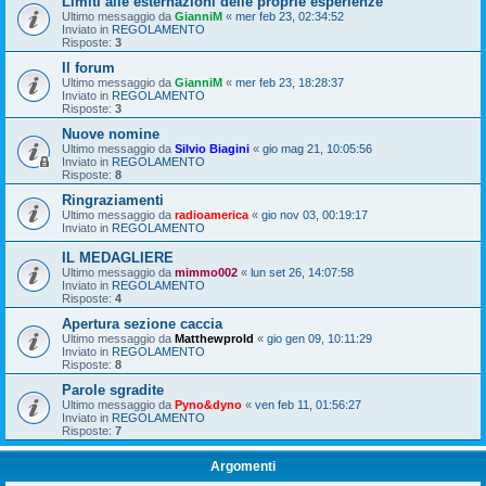
Limiti alle esternazioni delle proprie esperienze
Ultimo messaggio da
GianniM
«
mer feb 23, 02:34:52
Inviato in
REGOLAMENTO
Risposte:
3
Il forum
Ultimo messaggio da
GianniM
«
mer feb 23, 18:28:37
Inviato in
REGOLAMENTO
Risposte:
3
Nuove nomine
Ultimo messaggio da
Silvio Biagini
«
gio mag 21, 10:05:56
Inviato in
REGOLAMENTO
Risposte:
8
Ringraziamenti
Ultimo messaggio da
radioamerica
«
gio nov 03, 00:19:17
Inviato in
REGOLAMENTO
IL MEDAGLIERE
Ultimo messaggio da
mimmo002
«
lun set 26, 14:07:58
Inviato in
REGOLAMENTO
Risposte:
4
Apertura sezione caccia
Ultimo messaggio da
Matthewprold
«
gio gen 09, 10:11:29
Inviato in
REGOLAMENTO
Risposte:
8
Parole sgradite
Ultimo messaggio da
Pyno&dyno
«
ven feb 11, 01:56:27
Inviato in
REGOLAMENTO
Risposte:
7
Argomenti