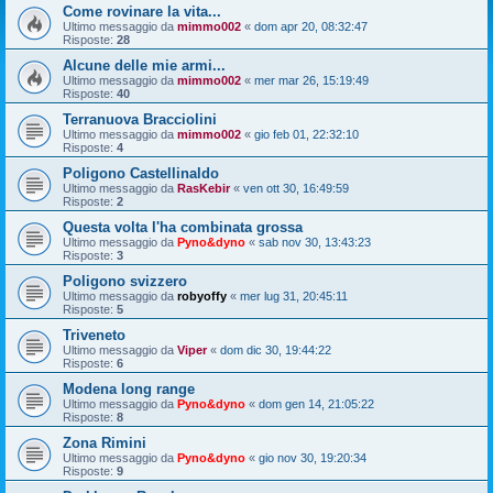
Come rovinare la vita...
Ultimo messaggio da
mimmo002
«
dom apr 20, 08:32:47
Risposte:
28
Alcune delle mie armi...
Ultimo messaggio da
mimmo002
«
mer mar 26, 15:19:49
Risposte:
40
Terranuova Bracciolini
Ultimo messaggio da
mimmo002
«
gio feb 01, 22:32:10
Risposte:
4
Poligono Castellinaldo
Ultimo messaggio da
RasKebir
«
ven ott 30, 16:49:59
Risposte:
2
Questa volta l'ha combinata grossa
Ultimo messaggio da
Pyno&dyno
«
sab nov 30, 13:43:23
Risposte:
3
Poligono svizzero
Ultimo messaggio da
robyoffy
«
mer lug 31, 20:45:11
Risposte:
5
Triveneto
Ultimo messaggio da
Viper
«
dom dic 30, 19:44:22
Risposte:
6
Modena long range
Ultimo messaggio da
Pyno&dyno
«
dom gen 14, 21:05:22
Risposte:
8
Zona Rimini
Ultimo messaggio da
Pyno&dyno
«
gio nov 30, 19:20:34
Risposte:
9