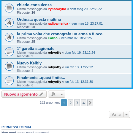
chiedo consulenza
Ultimo messaggio da
Pyno&dyno
«
dom mag 20, 22:56:22
Risposte:
16
Ordinata questa mattina
Ultimo messaggio da
radioamerica
«
ven mag 18, 23:17:01
Risposte:
20
la prima volta che cronografo un arma a fuoco
Ultimo messaggio da
Calico
«
ven mar 02, 18:28:25
Risposte:
25
1° garetta stagionale
Ultimo messaggio da
robyoffy
«
dom feb 19, 23:12:24
Risposte:
9
Nuovo Kelbly
Ultimo messaggio da
robyoffy
«
lun feb 13, 17:22:22
Risposte:
4
Finalmente...quasi finito...
Ultimo messaggio da
robyoffy
«
lun feb 13, 12:31:30
Risposte:
6
Nuovo argomento
1
2
3
4
Prossimo
182 argomenti
Vai a
PERMESSI FORUM
Non puoi
aprire nuovi argomenti