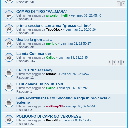
Risposte:
50
1
2
CAMPO DI TIRO "VALMARA"
Ultimo messaggio da
antonio mitelli
«
ven mag 31, 22:45:48
Risposte:
4
prima sessione con arma "grosso calibro"
Ultimo messaggio da
TepoGlock
«
ven mag 31, 16:38:26
Risposte:
19
Una bella giornata...
Ultimo messaggio da
meridio
«
ven mag 31, 12:50:17
Risposte:
29
La mia Commander
Ultimo messaggio da
Calico
«
gio mag 23, 19:22:35
Risposte:
167
1
2
3
4
Le 1911 di Saccaboy
Ultimo messaggio da
rommel
«
ven apr 26, 22:14:47
Risposte:
12
Ci si diverte un po' in TSN...
Ultimo messaggio da
Calico
«
dom apr 14, 18:32:48
Risposte:
1
Gara ex-ordinanza c/o Shooting Range in provincia di
Salerno
Ultimo messaggio da
waltherp38
«
mer apr 10, 07:57:44
Risposte:
2
POLIGONO DI CAPRINO VERONESE
Ultimo messaggio da
Pietro66
«
mar apr 09, 15:49:45
Risposte:
23