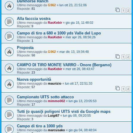
Darkhorse Ranch
Ultimo messaggio da
G962
«
lun ott 23, 21:51:06
Risposte:
81
1
2
Alla facccia vostra
Ultimo messaggio da
RasKebir
«
gio giu 15, 11:48:02
Risposte:
9
Campo di tiro a 680 e 1000 yds Valle del Lupo
Ultimo messaggio da
RasKebir
«
mer apr 26, 08:56:26
Risposte:
1
Proposta
Ultimo messaggio da
G962
«
mar dic 13, 19:34:48
Risposte:
50
1
2
CAMPO DI TIRO MONTE VARRO - Onore (Bergamo)
Ultimo messaggio da
RasKebir
«
mer ott 26, 08:43:47
Risposte:
23
Nuova opportunità
Ultimo messaggio da
maurizio
«
lun ott 17, 22:51:33
Risposte:
57
1
2
Campionato UITS sotto attacco
Ultimo messaggio da
mimmo002
«
lun giu 13, 23:05:53
Risposte:
17
Tutti (o quasi)i poligoni UITS visti da Google maps
Ultimo messaggio da
Luigi67
«
lun giu 08, 09:20:55
Risposte:
3
Campo di tiro a 1000 yds
Ultimo messaggio da
marcusako
«
gio giu 04, 08:48:04