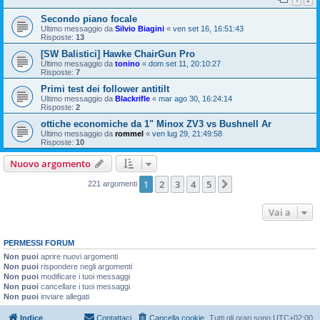
Secondo piano focale
Ultimo messaggio da
Silvio Biagini
«
ven set 16, 16:51:43
Risposte:
13
[SW Balistici] Hawke ChairGun Pro
Ultimo messaggio da
tonino
«
dom set 11, 20:10:27
Risposte:
7
Primi test dei follower antitilt
Ultimo messaggio da
Blackrifle
«
mar ago 30, 16:24:14
Risposte:
2
ottiche economiche da 1" Minox ZV3 vs Bushnell Ar
Ultimo messaggio da
rommel
«
ven lug 29, 21:49:58
Risposte:
10
Nuovo argomento
1
2
3
4
5
Prossimo
221 argomenti
Vai a
PERMESSI FORUM
Non puoi
aprire nuovi argomenti
Non puoi
rispondere negli argomenti
Non puoi
modificare i tuoi messaggi
Non puoi
cancellare i tuoi messaggi
Non puoi
inviare allegati
Indice
Contattaci
Cancella cookie
Tutti gli orari sono
UTC+02:00