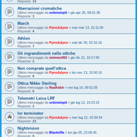
Risposte:
14
Aberrazioni cromatiche
Ultimo messaggio da
ordotempli
«
gio apr 26, 08:01:38
Risposte:
3
March
Ultimo messaggio da
Pyno&dyno
«
mar mar 13, 22:11:05
Risposte:
4
Athlon
Ultimo messaggio da
Pyno&dyno
«
sab dic 30, 02:32:16
Risposte:
7
Gli ingrandimenti nelle ottiche
Ultimo messaggio da
mimmo002
«
gio dic 21, 10:17:55
Risposte:
2
Non comprate quell'ottica
Ultimo messaggio da
Pyno&dyno
«
lun nov 13, 15:50:10
Risposte:
8
Ottica Nikko Sterling
Ultimo messaggio da
RasKebir
«
ven lug 14, 09:51:05
Risposte:
6
Telemetri Leica LRF
Ultimo messaggio da
ordotempli
«
gio lug 13, 19:23:15
Risposte:
2
Ior terminetor
Ultimo messaggio da
Pyno&dyno
«
mer lug 12, 19:39:34
Risposte:
23
Nightvision
Ultimo messaggio da
Blackrifle
«
lun giu 05, 22:06:45
Risposte:
9