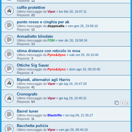
Risposte:
12
cuffie protettive
Ultimo messaggio da
Viper
«
lun feb 18, 16:07:11
Risposte:
22
punto rosso e cinghia per ak
Ultimo messaggio da
doppioalfa
«
ven gen 25, 23:09:10
Risposte:
12
Armadietto blindato
Ultimo messaggio da
FDM
«
mer dic 26, 19:58:34
Risposte:
13
stima distanze con reticolo in moa
Ultimo messaggio da
Pyno&dyno
«
sab set 29, 20:10:40
Risposte:
3
Ottiche Sig Sauer
Ultimo messaggio da
Pyno&dyno
«
dom ago 19, 09:25:45
Risposte:
4
Bipiedi, alternativi agli Harris
Ultimo messaggio da
Viper
«
gio lug 19, 15:47:29
Risposte:
41
Cronografo
Ultimo messaggio da
Viper
«
gio lug 19, 15:45:31
Risposte:
54
1
2
Barrel tuner
Ultimo messaggio da
Blackrifle
«
lun lug 09, 21:35:27
Risposte:
11
Bacchetta pulizia
Ultimo messaggio da
Viper
«
ven giu 29, 08:44:16