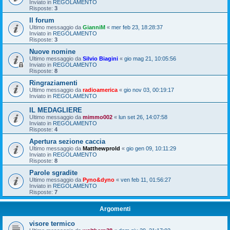
Inviato in
REGOLAMENTO
Risposte:
3
Il forum
Ultimo messaggio da
GianniM
«
mer feb 23, 18:28:37
Inviato in
REGOLAMENTO
Risposte:
3
Nuove nomine
Ultimo messaggio da
Silvio Biagini
«
gio mag 21, 10:05:56
Inviato in
REGOLAMENTO
Risposte:
8
Ringraziamenti
Ultimo messaggio da
radioamerica
«
gio nov 03, 00:19:17
Inviato in
REGOLAMENTO
IL MEDAGLIERE
Ultimo messaggio da
mimmo002
«
lun set 26, 14:07:58
Inviato in
REGOLAMENTO
Risposte:
4
Apertura sezione caccia
Ultimo messaggio da
Matthewprold
«
gio gen 09, 10:11:29
Inviato in
REGOLAMENTO
Risposte:
8
Parole sgradite
Ultimo messaggio da
Pyno&dyno
«
ven feb 11, 01:56:27
Inviato in
REGOLAMENTO
Risposte:
7
Argomenti
visore termico