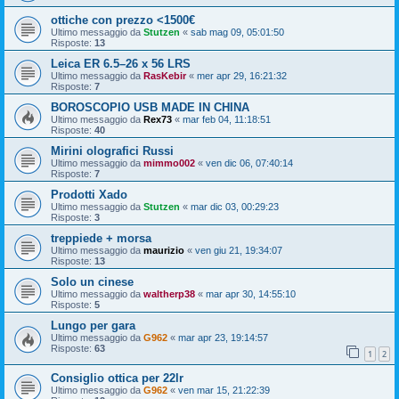
ottiche con prezzo <1500€
Ultimo messaggio da
Stutzen
«
sab mag 09, 05:01:50
Risposte:
13
Leica ER 6.5–26 x 56 LRS
Ultimo messaggio da
RasKebir
«
mer apr 29, 16:21:32
Risposte:
7
BOROSCOPIO USB MADE IN CHINA
Ultimo messaggio da
Rex73
«
mar feb 04, 11:18:51
Risposte:
40
Mirini olografici Russi
Ultimo messaggio da
mimmo002
«
ven dic 06, 07:40:14
Risposte:
7
Prodotti Xado
Ultimo messaggio da
Stutzen
«
mar dic 03, 00:29:23
Risposte:
3
treppiede + morsa
Ultimo messaggio da
maurizio
«
ven giu 21, 19:34:07
Risposte:
13
Solo un cinese
Ultimo messaggio da
waltherp38
«
mar apr 30, 14:55:10
Risposte:
5
Lungo per gara
Ultimo messaggio da
G962
«
mar apr 23, 19:14:57
Risposte:
63
1
2
Consiglio ottica per 22lr
Ultimo messaggio da
G962
«
ven mar 15, 21:22:39