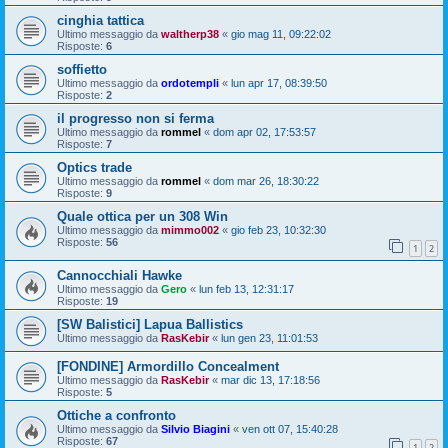
cinghia tattica
Ultimo messaggio da
waltherp38
«
gio mag 11, 09:22:02
Risposte:
6
soffietto
Ultimo messaggio da
ordotempli
«
lun apr 17, 08:39:50
Risposte:
2
il progresso non si ferma
Ultimo messaggio da
rommel
«
dom apr 02, 17:53:57
Risposte:
7
Optics trade
Ultimo messaggio da
rommel
«
dom mar 26, 18:30:22
Risposte:
9
Quale ottica per un 308 Win
Ultimo messaggio da
mimmo002
«
gio feb 23, 10:32:30
Risposte:
56
1
2
Cannocchiali Hawke
Ultimo messaggio da
Gero
«
lun feb 13, 12:31:17
Risposte:
19
[SW Balistici] Lapua Ballistics
Ultimo messaggio da
RasKebir
«
lun gen 23, 11:01:53
[FONDINE] Armordillo Concealment
Ultimo messaggio da
RasKebir
«
mar dic 13, 17:18:56
Risposte:
5
Ottiche a confronto
Ultimo messaggio da
Silvio Biagini
«
ven ott 07, 15:40:28
Risposte:
67
1
2