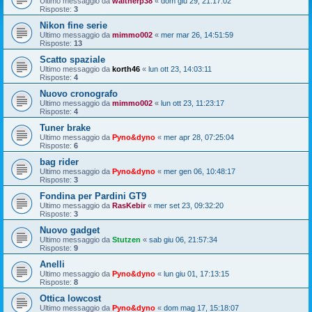
Ultimo messaggio da
waltherp38
«
dom giu 29, 21:17:02
Risposte:
3
Nikon fine serie
Ultimo messaggio da
mimmo002
«
mer mar 26, 14:51:59
Risposte:
13
Scatto spaziale
Ultimo messaggio da
korth46
«
lun ott 23, 14:03:11
Risposte:
4
Nuovo cronografo
Ultimo messaggio da
mimmo002
«
lun ott 23, 11:23:17
Risposte:
4
Tuner brake
Ultimo messaggio da
Pyno&dyno
«
mer apr 28, 07:25:04
Risposte:
6
bag rider
Ultimo messaggio da
Pyno&dyno
«
mer gen 06, 10:48:17
Risposte:
3
Fondina per Pardini GT9
Ultimo messaggio da
RasKebir
«
mer set 23, 09:32:20
Risposte:
3
Nuovo gadget
Ultimo messaggio da
Stutzen
«
sab giu 06, 21:57:34
Risposte:
9
Anelli
Ultimo messaggio da
Pyno&dyno
«
lun giu 01, 17:13:15
Risposte:
8
Ottica lowcost
Ultimo messaggio da
Pyno&dyno
«
dom mag 17, 15:18:07