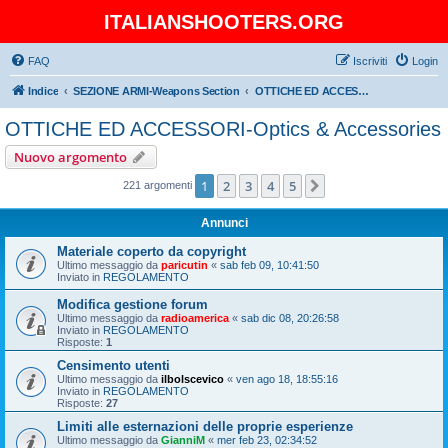
ITALIANSHOOTERS.ORG
FAQ
Iscriviti
Login
Indice
SEZIONE ARMI-Weapons Section
OTTICHE ED ACCESSORI-Optics & Accessories
OTTICHE ED ACCESSORI-Optics & Accessories
Nuovo argomento
1
2
3
4
5
Prossimo
221 argomenti
Annunci
Materiale coperto da copyright
Ultimo messaggio da
paricutin
«
sab feb 09, 10:41:50
Inviato in
REGOLAMENTO
Modifica gestione forum
Ultimo messaggio da
radioamerica
«
sab dic 08, 20:26:58
Inviato in
REGOLAMENTO
Risposte:
1
Censimento utenti
Ultimo messaggio da
ilbolscevico
«
ven ago 18, 18:55:16
Inviato in
REGOLAMENTO
Risposte:
27
Limiti alle esternazioni delle proprie esperienze
Ultimo messaggio da
GianniM
«
mer feb 23, 02:34:52