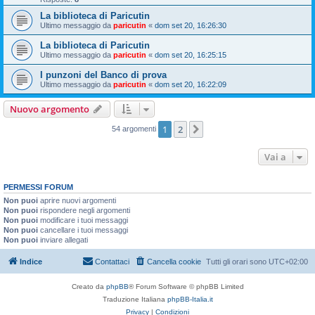
La biblioteca di Paricutin
Ultimo messaggio da
paricutin
«
dom set 20, 16:26:30
La biblioteca di Paricutin
Ultimo messaggio da
paricutin
«
dom set 20, 16:25:15
I punzoni del Banco di prova
Ultimo messaggio da
paricutin
«
dom set 20, 16:22:09
Nuovo argomento
1
2
Prossimo
54 argomenti
Vai a
PERMESSI FORUM
Non puoi
aprire nuovi argomenti
Non puoi
rispondere negli argomenti
Non puoi
modificare i tuoi messaggi
Non puoi
cancellare i tuoi messaggi
Non puoi
inviare allegati
Indice
Contattaci
Cancella cookie
Tutti gli orari sono
UTC+02:00
Creato da
phpBB
® Forum Software © phpBB Limited
Traduzione Italiana
phpBB-Italia.it
Privacy
|
Condizioni