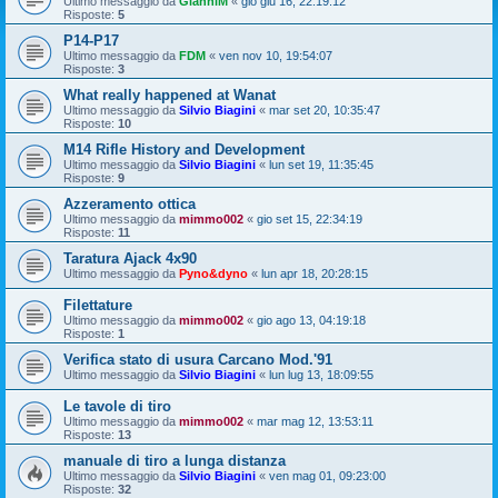
Ultimo messaggio da
GianniM
«
gio giu 16, 22:19:12
Risposte:
5
P14-P17
Ultimo messaggio da
FDM
«
ven nov 10, 19:54:07
Risposte:
3
What really happened at Wanat
Ultimo messaggio da
Silvio Biagini
«
mar set 20, 10:35:47
Risposte:
10
M14 Rifle History and Development
Ultimo messaggio da
Silvio Biagini
«
lun set 19, 11:35:45
Risposte:
9
Azzeramento ottica
Ultimo messaggio da
mimmo002
«
gio set 15, 22:34:19
Risposte:
11
Taratura Ajack 4x90
Ultimo messaggio da
Pyno&dyno
«
lun apr 18, 20:28:15
Filettature
Ultimo messaggio da
mimmo002
«
gio ago 13, 04:19:18
Risposte:
1
Verifica stato di usura Carcano Mod.'91
Ultimo messaggio da
Silvio Biagini
«
lun lug 13, 18:09:55
Le tavole di tiro
Ultimo messaggio da
mimmo002
«
mar mag 12, 13:53:11
Risposte:
13
manuale di tiro a lunga distanza
Ultimo messaggio da
Silvio Biagini
«
ven mag 01, 09:23:00
Risposte:
32