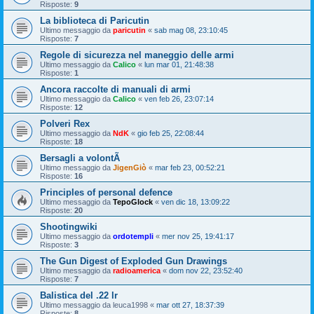
Risposte:
9
La biblioteca di Paricutin
Ultimo messaggio da
paricutin
«
sab mag 08, 23:10:45
Risposte:
7
Regole di sicurezza nel maneggio delle armi
Ultimo messaggio da
Calico
«
lun mar 01, 21:48:38
Risposte:
1
Ancora raccolte di manuali di armi
Ultimo messaggio da
Calico
«
ven feb 26, 23:07:14
Risposte:
12
Polveri Rex
Ultimo messaggio da
NdK
«
gio feb 25, 22:08:44
Risposte:
18
Bersagli a volontÃ
Ultimo messaggio da
JigenGiò
«
mar feb 23, 00:52:21
Risposte:
16
Principles of personal defence
Ultimo messaggio da
TepoGlock
«
ven dic 18, 13:09:22
Risposte:
20
Shootingwiki
Ultimo messaggio da
ordotempli
«
mer nov 25, 19:41:17
Risposte:
3
The Gun Digest of Exploded Gun Drawings
Ultimo messaggio da
radioamerica
«
dom nov 22, 23:52:40
Risposte:
7
Balistica del .22 lr
Ultimo messaggio da
leuca1998
«
mar ott 27, 18:37:39
Risposte:
8