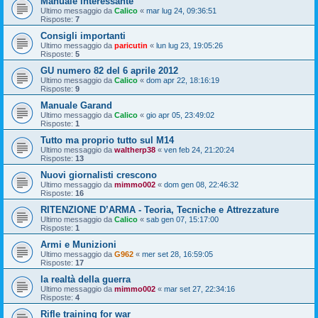
Manuale interessante
Ultimo messaggio da
Calico
«
mar lug 24, 09:36:51
Risposte:
7
Consigli importanti
Ultimo messaggio da
paricutin
«
lun lug 23, 19:05:26
Risposte:
5
GU numero 82 del 6 aprile 2012
Ultimo messaggio da
Calico
«
dom apr 22, 18:16:19
Risposte:
9
Manuale Garand
Ultimo messaggio da
Calico
«
gio apr 05, 23:49:02
Risposte:
1
Tutto ma proprio tutto sul M14
Ultimo messaggio da
waltherp38
«
ven feb 24, 21:20:24
Risposte:
13
Nuovi giornalisti crescono
Ultimo messaggio da
mimmo002
«
dom gen 08, 22:46:32
Risposte:
16
RITENZIONE D’ARMA - Teoria, Tecniche e Attrezzature
Ultimo messaggio da
Calico
«
sab gen 07, 15:17:00
Risposte:
1
Armi e Munizioni
Ultimo messaggio da
G962
«
mer set 28, 16:59:05
Risposte:
17
la realtà della guerra
Ultimo messaggio da
mimmo002
«
mar set 27, 22:34:16
Risposte:
4
Rifle training for war