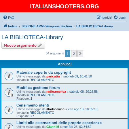
ITALIANSHOOTERS.ORG
FAQ
Iscriviti
Login
Indice
SEZIONE ARMI-Weapons Section
LA BIBLIOTECA-Library
LA BIBLIOTECA-Library
Nuovo argomento
1
2
Prossimo
54 argomenti
Annunci
Materiale coperto da copyright
Ultimo messaggio da
paricutin
«
sab feb 09, 10:41:50
Inviato in
REGOLAMENTO
Modifica gestione forum
Ultimo messaggio da
radioamerica
«
sab dic 08, 20:26:58
Inviato in
REGOLAMENTO
Risposte:
1
Censimento utenti
Ultimo messaggio da
ilbolscevico
«
ven ago 18, 18:55:16
Inviato in
REGOLAMENTO
Risposte:
27
Limiti alle esternazioni delle proprie esperienze
Ultimo messaggio da
GianniM
«
mer feb 23, 02:34:52