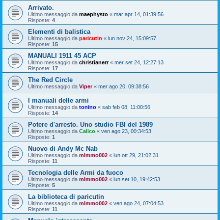
Arrivato.
Ultimo messaggio da
maephysto
«
mar apr 14, 01:39:56
Risposte:
4
Elementi di balistica
Ultimo messaggio da
paricutin
«
lun nov 24, 15:09:57
Risposte:
15
MANUALI 1911 45 ACP
Ultimo messaggio da
christianerr
«
mer set 24, 12:27:13
Risposte:
17
The Red Circle
Ultimo messaggio da
Viper
«
mer ago 20, 09:38:56
I manuali delle armi
Ultimo messaggio da
tonino
«
sab feb 08, 11:00:56
Risposte:
14
Potere d'arresto. Uno studio FBI del 1989
Ultimo messaggio da
Calico
«
ven ago 23, 00:34:53
Risposte:
1
Nuovo di Andy Mc Nab
Ultimo messaggio da
mimmo002
«
lun ott 29, 21:02:31
Risposte:
11
Tecnologia delle Armi da fuoco
Ultimo messaggio da
mimmo002
«
lun set 10, 19:42:53
Risposte:
5
La biblioteca di paricutin
Ultimo messaggio da
mimmo002
«
ven ago 24, 07:04:53
Risposte:
11