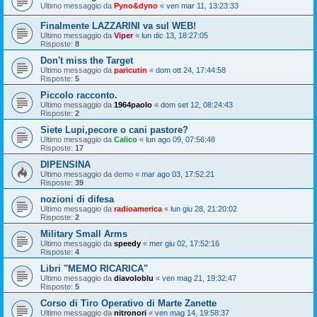
Ultimo messaggio da
Pyno&dyno
«
ven mar 11, 13:23:33
Finalmente LAZZARINI va sul WEB!
Ultimo messaggio da
Viper
«
lun dic 13, 18:27:05
Risposte:
8
Don't miss the Target
Ultimo messaggio da
paricutin
«
dom ott 24, 17:44:58
Risposte:
5
Piccolo racconto.
Ultimo messaggio da
1964paolo
«
dom set 12, 08:24:43
Risposte:
2
Siete Lupi,pecore o cani pastore?
Ultimo messaggio da
Calico
«
lun ago 09, 07:56:48
Risposte:
17
DIPENSINA
Ultimo messaggio da
demo
«
mar ago 03, 17:52:21
Risposte:
39
nozioni di difesa
Ultimo messaggio da
radioamerica
«
lun giu 28, 21:20:02
Risposte:
2
Military Small Arms
Ultimo messaggio da
speedy
«
mer giu 02, 17:52:16
Risposte:
4
Libri "MEMO RICARICA"
Ultimo messaggio da
diavoloblu
«
ven mag 21, 19:32:47
Risposte:
5
Corso di Tiro Operativo di Marte Zanette
Ultimo messaggio da
nitronori
«
ven mag 14, 19:58:37