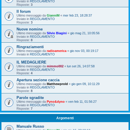
Inviato in
REGOLAMENTO
Risposte:
3
Il forum
Ultimo messaggio da
GianniM
«
mer feb 23, 18:28:37
Inviato in
REGOLAMENTO
Risposte:
3
Nuove nomine
Ultimo messaggio da
Silvio Biagini
«
gio mag 21, 10:05:56
Inviato in
REGOLAMENTO
Risposte:
8
Ringraziamenti
Ultimo messaggio da
radioamerica
«
gio nov 03, 00:19:17
Inviato in
REGOLAMENTO
IL MEDAGLIERE
Ultimo messaggio da
mimmo002
«
lun set 26, 14:07:58
Inviato in
REGOLAMENTO
Risposte:
4
Apertura sezione caccia
Ultimo messaggio da
Matthewprold
«
gio gen 09, 10:11:29
Inviato in
REGOLAMENTO
Risposte:
8
Parole sgradite
Ultimo messaggio da
Pyno&dyno
«
ven feb 11, 01:56:27
Inviato in
REGOLAMENTO
Risposte:
7
Argomenti
Manuale Russo