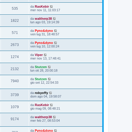
da
RasKebir
535
mer nov 11, 11:03:17
da
waltherp38
1822
lun ago 03, 19:14:39
da
Pyno&dyno
571
ven lug 31, 18:48:57
da
Pyno&dyno
2673
ven lug 10, 12:00:24
da
Viper
1274
mer nov 13, 17:48:41
da
Stutzen
2132
lun ott 28, 20:00:18
da
Stutzen
7940
gio set 12, 22:54:33
da
robyoffy
3739
dom ago 04, 19:58:07
da
RasKebir
1079
gio mag 09, 08:48:21
da
waltherp38
9174
mer feb 27, 08:53:04
da
Pyno&dyno