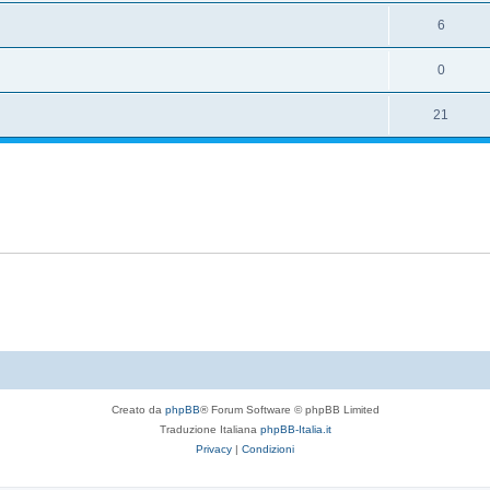
6
0
21
Creato da
phpBB
® Forum Software © phpBB Limited
Traduzione Italiana
phpBB-Italia.it
Privacy
|
Condizioni