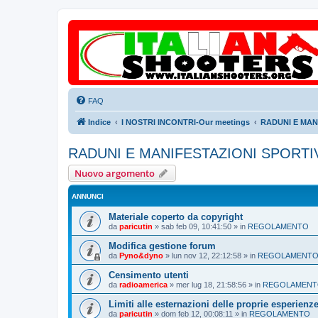
FAQ
Indice
I NOSTRI INCONTRI-Our meetings
RADUNI E MANI
RADUNI E MANIFESTAZIONI SPORTIVE
Nuovo argomento
ANNUNCI
Materiale coperto da copyright
da
paricutin
»
sab feb 09, 10:41:50
» in
REGOLAMENTO
Modifica gestione forum
da
Pyno&dyno
»
lun nov 12, 22:12:58
» in
REGOLAMENT
Censimento utenti
da
radioamerica
»
mer lug 18, 21:58:56
» in
REGOLAMEN
Limiti alle esternazioni delle proprie esperienz
da
paricutin
»
dom feb 12, 00:08:11
» in
REGOLAMENTO