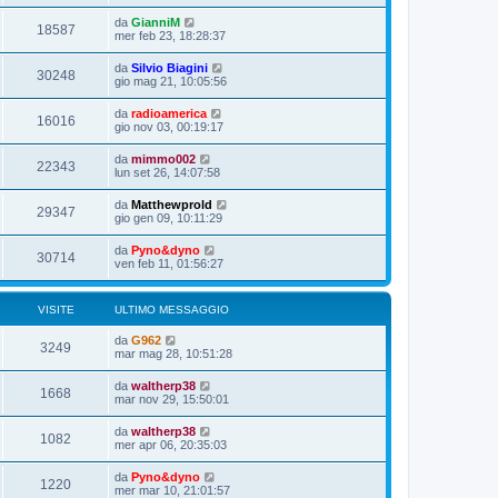
da
GianniM
18587
mer feb 23, 18:28:37
da
Silvio Biagini
30248
gio mag 21, 10:05:56
da
radioamerica
16016
gio nov 03, 00:19:17
da
mimmo002
22343
lun set 26, 14:07:58
da
Matthewprold
29347
gio gen 09, 10:11:29
da
Pyno&dyno
30714
ven feb 11, 01:56:27
VISITE
ULTIMO MESSAGGIO
da
G962
3249
mar mag 28, 10:51:28
da
waltherp38
1668
mar nov 29, 15:50:01
da
waltherp38
1082
mer apr 06, 20:35:03
da
Pyno&dyno
1220
mer mar 10, 21:01:57