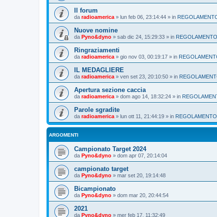
Il forum
da
radioamerica
»
lun feb 06, 23:14:44
» in
REGOLAMENT
Nuove nomine
da
Pyno&dyno
»
sab dic 24, 15:29:33
» in
REGOLAMENT
Ringraziamenti
da
radioamerica
»
gio nov 03, 00:19:17
» in
REGOLAMENT
IL MEDAGLIERE
da
radioamerica
»
ven set 23, 20:10:50
» in
REGOLAMEN
Apertura sezione caccia
da
radioamerica
»
dom ago 14, 18:32:24
» in
REGOLAMEN
Parole sgradite
da
radioamerica
»
lun ott 11, 21:44:19
» in
REGOLAMENTO
ARGOMENTI
Campionato Target 2024
da
Pyno&dyno
»
dom apr 07, 20:14:04
campionato target
da
Pyno&dyno
»
mar set 20, 19:14:48
Bicampionato
da
Pyno&dyno
»
dom mar 20, 20:44:54
2021
da
Pyno&dyno
»
mer feb 17, 11:32:49