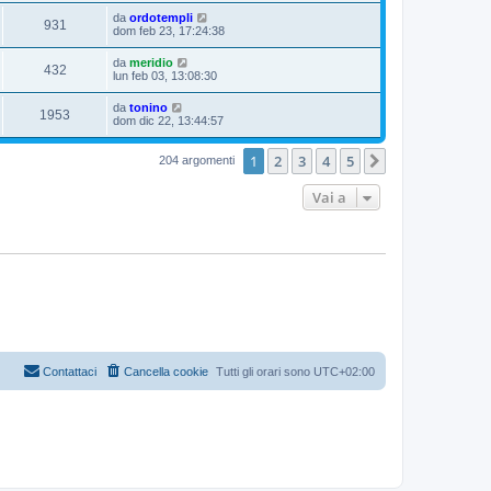
da
ordotempli
931
dom feb 23, 17:24:38
da
meridio
432
lun feb 03, 13:08:30
da
tonino
1953
dom dic 22, 13:44:57
1
2
3
4
5
Prossimo
204 argomenti
Vai a
Contattaci
Cancella cookie
Tutti gli orari sono
UTC+02:00