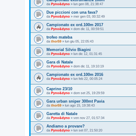
da
Pyno&dyno
»
lun gen 08, 21:38:47
Due piccioni con una fava?
da
Pyno&dyno
»
mer gen 03, 00:32:49
Campionato ex ord.100m 2017
da
Pyno&dyno
»
dom dic 11, 00:59:51
trofeo mateba
da
thor59
»
lun giu 05, 22:05:43
Memorial Silvio Biagini
da
Pyno&dyno
»
lun dic 12, 01:31:45
Gara di Natale
da
Pyno&dyno
»
dom dic 11, 19:10:19
Campionato ex ord.100m 2016
da
Pyno&dyno
»
lun feb 22, 00:05:24
Caprino 23/10
da
Pyno&dyno
»
dom set 25, 19:29:59
Gara urban sniper 300mt Pavia
da
thor59
»
lun ago 15, 19:38:43
Garetta di Natale
da
Pyno&dyno
»
ven nov 27, 01:57:34
Andiamo a provare?
da
Pyno&dyno
»
lun set 07, 21:50:20