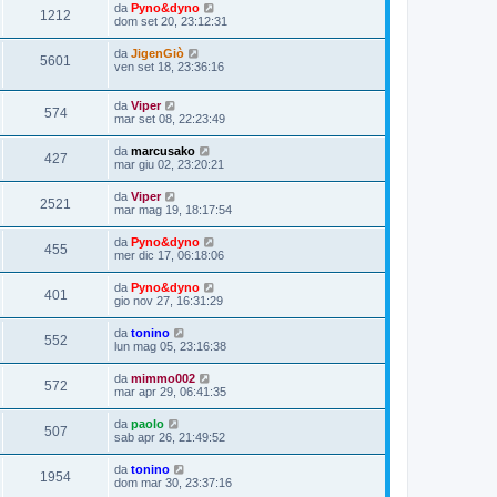
da
Pyno&dyno
1212
dom set 20, 23:12:31
da
JigenGiò
5601
ven set 18, 23:36:16
da
Viper
574
mar set 08, 22:23:49
da
marcusako
427
mar giu 02, 23:20:21
da
Viper
2521
mar mag 19, 18:17:54
da
Pyno&dyno
455
mer dic 17, 06:18:06
da
Pyno&dyno
401
gio nov 27, 16:31:29
da
tonino
552
lun mag 05, 23:16:38
da
mimmo002
572
mar apr 29, 06:41:35
da
paolo
507
sab apr 26, 21:49:52
da
tonino
1954
dom mar 30, 23:37:16