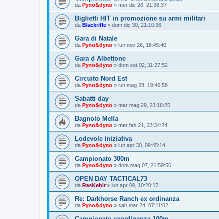
da
Pyno&dyno
»
mer dic 26, 21:36:37
Biglietti HIT in promozione su armi militari
da
Blackrifle
»
dom dic 30, 21:10:36
Gara di Natale
da
Pyno&dyno
»
lun nov 26, 18:45:40
Gara d Albettone
da
Pyno&dyno
»
dom set 02, 11:27:52
Circuito Nord Est
da
Pyno&dyno
»
lun mag 28, 19:46:58
Sabatti day
da
Pyno&dyno
»
mar mag 29, 23:16:25
Bagnolo Mella
da
Pyno&dyno
»
mer feb 21, 23:34:24
Lodevole iniziativa
da
Pyno&dyno
»
lun apr 30, 09:45:14
Campionato 300m
da
Pyno&dyno
»
dom mag 07, 21:59:56
OPEN DAY TACTICAL73
da
RasKebir
»
lun apr 09, 10:20:17
Re: Darkhorse Ranch ex ordinanza
da
Pyno&dyno
»
sab mar 24, 07:11:02
Campionato exordinanza 100m