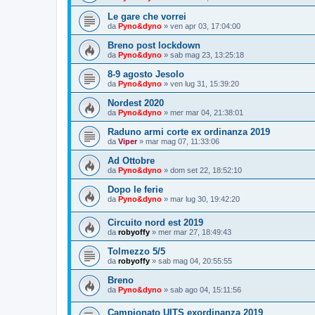
Le gare che vorrei
da
Pyno&dyno
»
ven apr 03, 17:04:00
Breno post lockdown
da
Pyno&dyno
»
sab mag 23, 13:25:18
8-9 agosto Jesolo
da
Pyno&dyno
»
ven lug 31, 15:39:20
Nordest 2020
da
Pyno&dyno
»
mer mar 04, 21:38:01
Raduno armi corte ex ordinanza 2019
da
Viper
»
mar mag 07, 11:33:06
Ad Ottobre
da
Pyno&dyno
»
dom set 22, 18:52:10
Dopo le ferie
da
Pyno&dyno
»
mar lug 30, 19:42:20
Circuito nord est 2019
da
robyoffy
»
mer mar 27, 18:49:43
Tolmezzo 5/5
da
robyoffy
»
sab mag 04, 20:55:55
Breno
da
Pyno&dyno
»
sab ago 04, 15:11:56
Campionato UITS exordinanza 2019