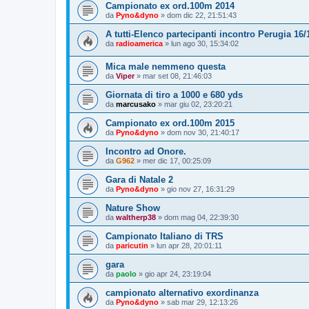
Campionato ex ord.100m 2014
da
Pyno&dyno
»
dom dic 22, 21:51:43
A tutti-Elenco partecipanti incontro Perugia 16/
da
radioamerica
»
lun ago 30, 15:34:02
Mica male nemmeno questa
da
Viper
»
mar set 08, 21:46:03
Giornata di tiro a 1000 e 680 yds
da
marcusako
»
mar giu 02, 23:20:21
Campionato ex ord.100m 2015
da
Pyno&dyno
»
dom nov 30, 21:40:17
Incontro ad Onore.
da
G962
»
mer dic 17, 00:25:09
Gara di Natale 2
da
Pyno&dyno
»
gio nov 27, 16:31:29
Nature Show
da
waltherp38
»
dom mag 04, 22:39:30
Campionato Italiano di TRS
da
paricutin
»
lun apr 28, 20:01:11
gara
da
paolo
»
gio apr 24, 23:19:04
campionato alternativo exordinanza
da
Pyno&dyno
»
sab mar 29, 12:13:26