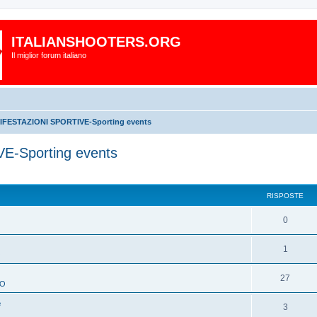
ITALIANSHOOTERS.ORG
Il miglior forum italiano
FESTAZIONI SPORTIVE-Sporting events
-Sporting events
RISPOSTE
0
1
O
27
TO
e
3