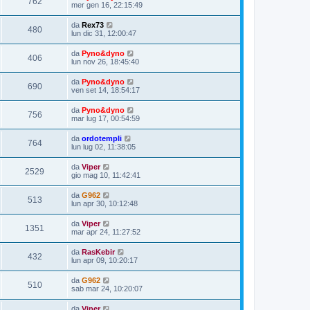
762
mer gen 16, 22:15:49
da
Rex73
480
lun dic 31, 12:00:47
da
Pyno&dyno
406
lun nov 26, 18:45:40
da
Pyno&dyno
690
ven set 14, 18:54:17
da
Pyno&dyno
756
mar lug 17, 00:54:59
da
ordotempli
764
lun lug 02, 11:38:05
da
Viper
2529
gio mag 10, 11:42:41
da
G962
513
lun apr 30, 10:12:48
da
Viper
1351
mar apr 24, 11:27:52
da
RasKebir
432
lun apr 09, 10:20:17
da
G962
510
sab mar 24, 10:20:07
da
Viper