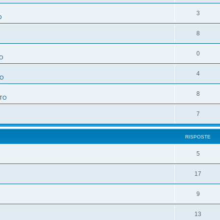
3
O
8
O
0
O
4
TO
8
TO
7
RISPOSTE
5
17
9
13