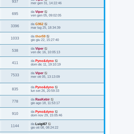
937
mer gen 31, 14:22:46
da
Viper
695
ven gen 05, 09:02:05
da
G962
3396
mar lug 25, 18:34:39
da
thor59
1033
gio giu 22, 15:27:40
da
Viper
538
ven dic 16, 10:05:13
da
Pyno&dyno
411
dom dic 11, 19:10:19
da
Viper
7533
mer ott 05, 13:13:09
da
Pyno&dyno
835
lun set 26, 20:59:33
da
RasKebir
778
gio ago 18, 11:53:17
da
Pyno&dyno
910
dom nov 29, 15:05:46
da
Luigi67
1144
gio ott 08, 08:24:22