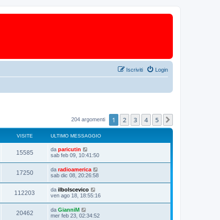
Iscriviti
Login
1
2
3
4
5
Prossimo
204 argomenti
VISITE
ULTIMO MESSAGGIO
da
paricutin
15585
sab feb 09, 10:41:50
da
radioamerica
17250
sab dic 08, 20:26:58
da
ilbolscevico
112203
ven ago 18, 18:55:16
da
GianniM
20462
mer feb 23, 02:34:52