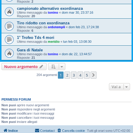
Risposte:
2
campionato alternativo exordinanza
Ultimo messaggio da
tonino
«
dom mar 30, 23:37:16
Risposte:
20
Tiro ridotto con exordinanza
Ultimo messaggio da
ordotempli
«
dom feb 23, 17:24:38
Risposte:
6
1° Trofeo Tds 4 mori
Ultimo messaggio da
meridio
«
lun feb 03, 13:08:30
Gara di Natale
Ultimo messaggio da
tonino
«
dom dic 22, 13:44:57
Risposte:
21
Nuovo argomento
1
2
3
4
5
Prossimo
204 argomenti
Vai a
PERMESSI FORUM
Non puoi
aprire nuovi argomenti
Non puoi
rispondere negli argomenti
Non puoi
modificare i tuoi messaggi
Non puoi
cancellare i tuoi messaggi
Non puoi
inviare allegati
Indice
Contattaci
Cancella cookie
Tutti gli orari sono
UTC+02:00