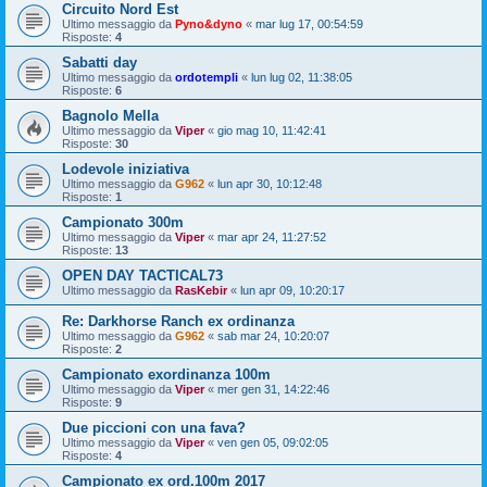
Circuito Nord Est
Ultimo messaggio da
Pyno&dyno
«
mar lug 17, 00:54:59
Risposte:
4
Sabatti day
Ultimo messaggio da
ordotempli
«
lun lug 02, 11:38:05
Risposte:
6
Bagnolo Mella
Ultimo messaggio da
Viper
«
gio mag 10, 11:42:41
Risposte:
30
Lodevole iniziativa
Ultimo messaggio da
G962
«
lun apr 30, 10:12:48
Risposte:
1
Campionato 300m
Ultimo messaggio da
Viper
«
mar apr 24, 11:27:52
Risposte:
13
OPEN DAY TACTICAL73
Ultimo messaggio da
RasKebir
«
lun apr 09, 10:20:17
Re: Darkhorse Ranch ex ordinanza
Ultimo messaggio da
G962
«
sab mar 24, 10:20:07
Risposte:
2
Campionato exordinanza 100m
Ultimo messaggio da
Viper
«
mer gen 31, 14:22:46
Risposte:
9
Due piccioni con una fava?
Ultimo messaggio da
Viper
«
ven gen 05, 09:02:05
Risposte:
4
Campionato ex ord.100m 2017