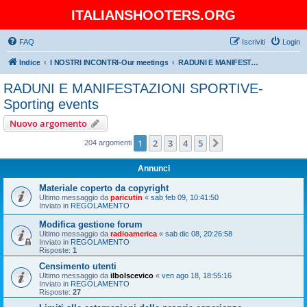
ITALIANSHOOTERS.ORG
FAQ
Iscriviti
Login
Indice
I NOSTRI INCONTRI-Our meetings
RADUNI E MANIFESTAZIONI SPORTIVE-Sporting events
RADUNI E MANIFESTAZIONI SPORTIVE-
Sporting events
Nuovo argomento
1
2
3
4
5
Prossimo
204 argomenti
Annunci
Materiale coperto da copyright
Ultimo messaggio da
paricutin
«
sab feb 09, 10:41:50
Inviato in
REGOLAMENTO
Modifica gestione forum
Ultimo messaggio da
radioamerica
«
sab dic 08, 20:26:58
Inviato in
REGOLAMENTO
Risposte:
1
Censimento utenti
Ultimo messaggio da
ilbolscevico
«
ven ago 18, 18:55:16
Inviato in
REGOLAMENTO
Risposte:
27