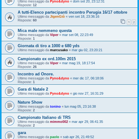
Ultimo messaggio da
Pyno&dyno
«
dom set 20, 23:12:31
Risposte:
12
A tutti-Elenco partecipanti incontro Perugia 16/17 ottobre
Ultimo messaggio da
JigenGiò
«
ven set 18, 23:36:16
Risposte:
60
1
2
Mica male nemmeno questa
Ultimo messaggio da
Viper
«
mar set 08, 22:23:49
Risposte:
1
Giornata di tiro a 1000 e 680 yds
Ultimo messaggio da
marcusako
«
mar giu 02, 23:20:21
Campionato ex ord.100m 2015
Ultimo messaggio da
Viper
«
mar mag 19, 18:17:54
Risposte:
26
Incontro ad Onore.
Ultimo messaggio da
Pyno&dyno
«
mer dic 17, 06:18:06
Risposte:
1
Gara di Natale 2
Ultimo messaggio da
Pyno&dyno
«
gio nov 27, 16:31:29
Nature Show
Ultimo messaggio da
tonino
«
lun mag 05, 23:16:38
Risposte:
2
Campionato Italiano di TRS
Ultimo messaggio da
mimmo002
«
mar apr 29, 06:41:35
Risposte:
2
gara
Ultimo messaggio da
paolo
«
sab apr 26, 21:49:52