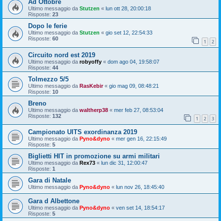
Ad Ottobre
Ultimo messaggio da
Stutzen
«
lun ott 28, 20:00:18
Risposte:
23
Dopo le ferie
Ultimo messaggio da
Stutzen
«
gio set 12, 22:54:33
Risposte:
60
1
2
Circuito nord est 2019
Ultimo messaggio da
robyoffy
«
dom ago 04, 19:58:07
Risposte:
44
Tolmezzo 5/5
Ultimo messaggio da
RasKebir
«
gio mag 09, 08:48:21
Risposte:
10
Breno
Ultimo messaggio da
waltherp38
«
mer feb 27, 08:53:04
Risposte:
132
1
2
3
Campionato UITS exordinanza 2019
Ultimo messaggio da
Pyno&dyno
«
mer gen 16, 22:15:49
Risposte:
5
Biglietti HIT in promozione su armi militari
Ultimo messaggio da
Rex73
«
lun dic 31, 12:00:47
Risposte:
1
Gara di Natale
Ultimo messaggio da
Pyno&dyno
«
lun nov 26, 18:45:40
Gara d Albettone
Ultimo messaggio da
Pyno&dyno
«
ven set 14, 18:54:17
Risposte:
5