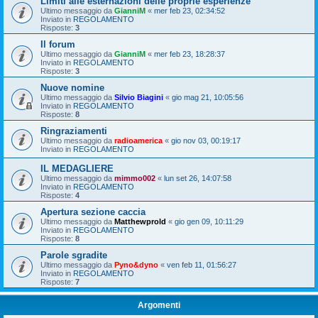
Limiti alle esternazioni delle proprie esperienze
Ultimo messaggio da
GianniM
«
mer feb 23, 02:34:52
Inviato in
REGOLAMENTO
Risposte:
3
Il forum
Ultimo messaggio da
GianniM
«
mer feb 23, 18:28:37
Inviato in
REGOLAMENTO
Risposte:
3
Nuove nomine
Ultimo messaggio da
Silvio Biagini
«
gio mag 21, 10:05:56
Inviato in
REGOLAMENTO
Risposte:
8
Ringraziamenti
Ultimo messaggio da
radioamerica
«
gio nov 03, 00:19:17
Inviato in
REGOLAMENTO
IL MEDAGLIERE
Ultimo messaggio da
mimmo002
«
lun set 26, 14:07:58
Inviato in
REGOLAMENTO
Risposte:
4
Apertura sezione caccia
Ultimo messaggio da
Matthewprold
«
gio gen 09, 10:11:29
Inviato in
REGOLAMENTO
Risposte:
8
Parole sgradite
Ultimo messaggio da
Pyno&dyno
«
ven feb 11, 01:56:27
Inviato in
REGOLAMENTO
Risposte:
7
Argomenti