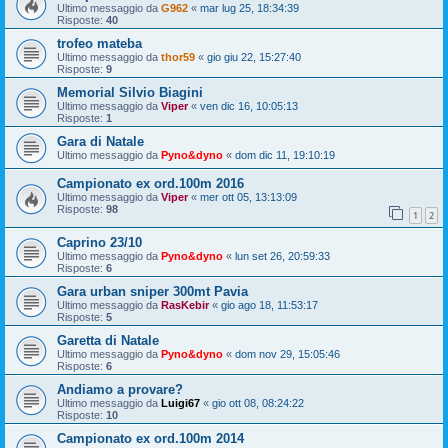
Ultimo messaggio da
G962
«
mar lug 25, 18:34:39
Risposte:
40
trofeo mateba
Ultimo messaggio da
thor59
«
gio giu 22, 15:27:40
Risposte:
9
Memorial Silvio Biagini
Ultimo messaggio da
Viper
«
ven dic 16, 10:05:13
Risposte:
1
Gara di Natale
Ultimo messaggio da
Pyno&dyno
«
dom dic 11, 19:10:19
Campionato ex ord.100m 2016
Ultimo messaggio da
Viper
«
mer ott 05, 13:13:09
Risposte:
98
1
2
Caprino 23/10
Ultimo messaggio da
Pyno&dyno
«
lun set 26, 20:59:33
Risposte:
6
Gara urban sniper 300mt Pavia
Ultimo messaggio da
RasKebir
«
gio ago 18, 11:53:17
Risposte:
5
Garetta di Natale
Ultimo messaggio da
Pyno&dyno
«
dom nov 29, 15:05:46
Risposte:
6
Andiamo a provare?
Ultimo messaggio da
Luigi67
«
gio ott 08, 08:24:22
Risposte:
10
Campionato ex ord.100m 2014