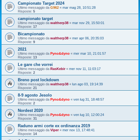
Campionato Target 2024
Ultimo messaggio da
G962
«
mar mag 28, 10:51:28
Risposte:
5
campionato target
Ultimo messaggio da
waltherp38
«
mar nov 29, 15:50:01
Risposte:
17
Bicampionato
Ultimo messaggio da
waltherp38
«
mer apr 06, 20:35:03
Risposte:
9
2021
Ultimo messaggio da
Pyno&dyno
«
mer mar 10, 21:01:57
Risposte:
13
Le gare che vorrei
Ultimo messaggio da
RasKebir
«
mer nov 11, 11:03:17
Risposte:
2
Breno post lockdown
Ultimo messaggio da
waltherp38
«
lun ago 03, 19:14:39
Risposte:
21
8-9 agosto Jesolo
Ultimo messaggio da
Pyno&dyno
«
ven lug 31, 18:48:57
Risposte:
2
Nordest 2020
Ultimo messaggio da
Pyno&dyno
«
ven lug 10, 12:00:24
Risposte:
31
Raduno armi corte ex ordinanza 2019
Ultimo messaggio da
Viper
«
mer nov 13, 17:48:41
Risposte:
14