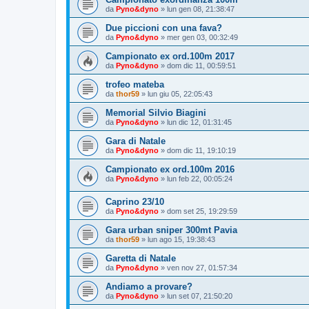
da
Pyno&dyno
»
lun gen 08, 21:38:47
Due piccioni con una fava?
da
Pyno&dyno
»
mer gen 03, 00:32:49
Campionato ex ord.100m 2017
da
Pyno&dyno
»
dom dic 11, 00:59:51
trofeo mateba
da
thor59
»
lun giu 05, 22:05:43
Memorial Silvio Biagini
da
Pyno&dyno
»
lun dic 12, 01:31:45
Gara di Natale
da
Pyno&dyno
»
dom dic 11, 19:10:19
Campionato ex ord.100m 2016
da
Pyno&dyno
»
lun feb 22, 00:05:24
Caprino 23/10
da
Pyno&dyno
»
dom set 25, 19:29:59
Gara urban sniper 300mt Pavia
da
thor59
»
lun ago 15, 19:38:43
Garetta di Natale
da
Pyno&dyno
»
ven nov 27, 01:57:34
Andiamo a provare?
da
Pyno&dyno
»
lun set 07, 21:50:20