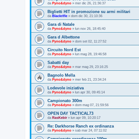
da
Pyno&dyno
»
mer dic 26, 21:36:37
Biglietti HIT in promozione su armi militari
da
Blackrifle
»
dom dic 30, 21:10:36
Gara di Natale
da
Pyno&dyno
»
lun nov 26, 18:45:40
Gara d Albettone
da
Pyno&dyno
»
dom set 02, 11:27:52
Circuito Nord Est
da
Pyno&dyno
»
lun mag 28, 19:46:58
Sabatti day
da
Pyno&dyno
»
mar mag 29, 23:16:25
Bagnolo Mella
da
Pyno&dyno
»
mer feb 21, 23:34:24
Lodevole iniziativa
da
Pyno&dyno
»
lun apr 30, 09:45:14
Campionato 300m
da
Pyno&dyno
»
dom mag 07, 21:59:56
OPEN DAY TACTICAL73
da
RasKebir
»
lun apr 09, 10:20:17
Re: Darkhorse Ranch ex ordinanza
da
Pyno&dyno
»
sab mar 24, 07:11:02
Campionato exordinanza 100m