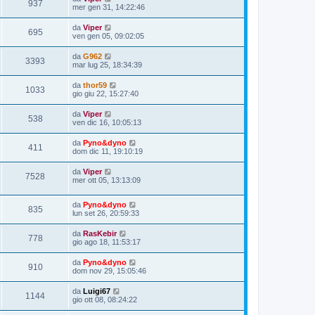
937
mer gen 31, 14:22:46
da
Viper
695
ven gen 05, 09:02:05
da
G962
3393
mar lug 25, 18:34:39
da
thor59
1033
gio giu 22, 15:27:40
da
Viper
538
ven dic 16, 10:05:13
da
Pyno&dyno
411
dom dic 11, 19:10:19
da
Viper
7528
mer ott 05, 13:13:09
da
Pyno&dyno
835
lun set 26, 20:59:33
da
RasKebir
778
gio ago 18, 11:53:17
da
Pyno&dyno
910
dom nov 29, 15:05:46
da
Luigi67
1144
gio ott 08, 08:24:22