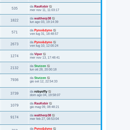
da
RasKebir
535
mer nov 11, 11:03:17
da
waltherp38
1822
lun ago 03, 19:14:39
da
Pyno&dyno
571
ven lug 31, 18:48:57
da
Pyno&dyno
2673
ven lug 10, 12:00:24
da
Viper
1274
mer nov 13, 17:48:41
da
Stutzen
2132
lun ott 28, 20:00:18
da
Stutzen
7936
gio set 12, 22:54:33
da
robyoffy
3739
dom ago 04, 19:58:07
da
RasKebir
1079
gio mag 09, 08:48:21
da
waltherp38
9174
mer feb 27, 08:53:04
da
Pyno&dyno