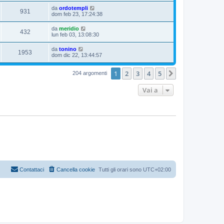
da
ordotempli
931
dom feb 23, 17:24:38
da
meridio
432
lun feb 03, 13:08:30
da
tonino
1953
dom dic 22, 13:44:57
1
2
3
4
5
Prossimo
204 argomenti
Vai a
Contattaci
Cancella cookie
Tutti gli orari sono
UTC+02:00