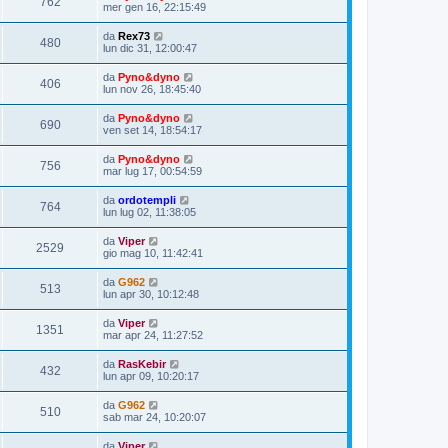
762
mer gen 16, 22:15:49
da
Rex73
480
lun dic 31, 12:00:47
da
Pyno&dyno
406
lun nov 26, 18:45:40
da
Pyno&dyno
690
ven set 14, 18:54:17
da
Pyno&dyno
756
mar lug 17, 00:54:59
da
ordotempli
764
lun lug 02, 11:38:05
da
Viper
2529
gio mag 10, 11:42:41
da
G962
513
lun apr 30, 10:12:48
da
Viper
1351
mar apr 24, 11:27:52
da
RasKebir
432
lun apr 09, 10:20:17
da
G962
510
sab mar 24, 10:20:07
da
Viper