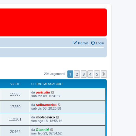
Iscriviti
Login
1
2
3
4
5
Prossimo
204 argomenti
VISITE
ULTIMO MESSAGGIO
da
paricutin
15585
sab feb 09, 10:41:50
da
radioamerica
17250
sab dic 08, 20:26:58
da
ilbolscevico
112201
ven ago 18, 18:55:16
da
GianniM
20462
mer feb 23, 02:34:52