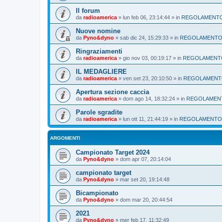
Il forum
da
radioamerica
»
lun feb 06, 23:14:44
» in
REGOLAMENT
Nuove nomine
da
Pyno&dyno
»
sab dic 24, 15:29:33
» in
REGOLAMENT
Ringraziamenti
da
radioamerica
»
gio nov 03, 00:19:17
» in
REGOLAMENT
IL MEDAGLIERE
da
radioamerica
»
ven set 23, 20:10:50
» in
REGOLAMEN
Apertura sezione caccia
da
radioamerica
»
dom ago 14, 18:32:24
» in
REGOLAMEN
Parole sgradite
da
radioamerica
»
lun ott 11, 21:44:19
» in
REGOLAMENTO
ARGOMENTI
Campionato Target 2024
da
Pyno&dyno
»
dom apr 07, 20:14:04
campionato target
da
Pyno&dyno
»
mar set 20, 19:14:48
Bicampionato
da
Pyno&dyno
»
dom mar 20, 20:44:54
2021
da
Pyno&dyno
»
mer feb 17, 11:32:49