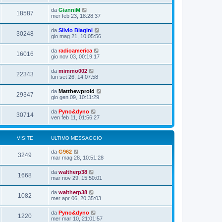
da
GianniM
18587
mer feb 23, 18:28:37
da
Silvio Biagini
30248
gio mag 21, 10:05:56
da
radioamerica
16016
gio nov 03, 00:19:17
da
mimmo002
22343
lun set 26, 14:07:58
da
Matthewprold
29347
gio gen 09, 10:11:29
da
Pyno&dyno
30714
ven feb 11, 01:56:27
VISITE
ULTIMO MESSAGGIO
da
G962
3249
mar mag 28, 10:51:28
da
waltherp38
1668
mar nov 29, 15:50:01
da
waltherp38
1082
mer apr 06, 20:35:03
da
Pyno&dyno
1220
mer mar 10, 21:01:57