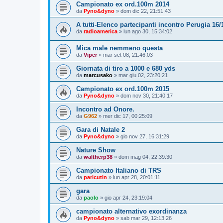
Campionato ex ord.100m 2014
da
Pyno&dyno
»
dom dic 22, 21:51:43
A tutti-Elenco partecipanti incontro Perugia 16/
da
radioamerica
»
lun ago 30, 15:34:02
Mica male nemmeno questa
da
Viper
»
mar set 08, 21:46:03
Giornata di tiro a 1000 e 680 yds
da
marcusako
»
mar giu 02, 23:20:21
Campionato ex ord.100m 2015
da
Pyno&dyno
»
dom nov 30, 21:40:17
Incontro ad Onore.
da
G962
»
mer dic 17, 00:25:09
Gara di Natale 2
da
Pyno&dyno
»
gio nov 27, 16:31:29
Nature Show
da
waltherp38
»
dom mag 04, 22:39:30
Campionato Italiano di TRS
da
paricutin
»
lun apr 28, 20:01:11
gara
da
paolo
»
gio apr 24, 23:19:04
campionato alternativo exordinanza
da
Pyno&dyno
»
sab mar 29, 12:13:26