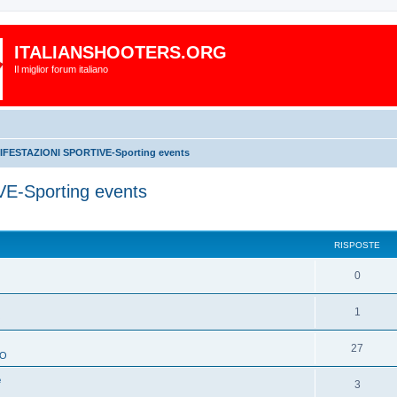
ITALIANSHOOTERS.ORG
Il miglior forum italiano
FESTAZIONI SPORTIVE-Sporting events
-Sporting events
RISPOSTE
0
1
O
27
TO
e
3