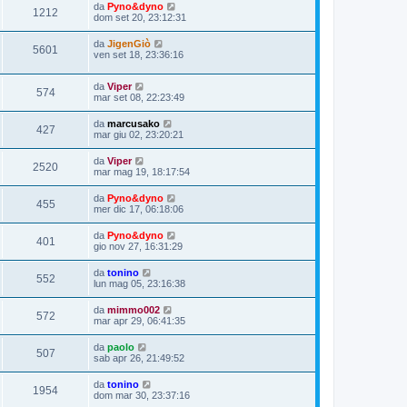
da
Pyno&dyno
1212
dom set 20, 23:12:31
da
JigenGiò
5601
ven set 18, 23:36:16
da
Viper
574
mar set 08, 22:23:49
da
marcusako
427
mar giu 02, 23:20:21
da
Viper
2520
mar mag 19, 18:17:54
da
Pyno&dyno
455
mer dic 17, 06:18:06
da
Pyno&dyno
401
gio nov 27, 16:31:29
da
tonino
552
lun mag 05, 23:16:38
da
mimmo002
572
mar apr 29, 06:41:35
da
paolo
507
sab apr 26, 21:49:52
da
tonino
1954
dom mar 30, 23:37:16