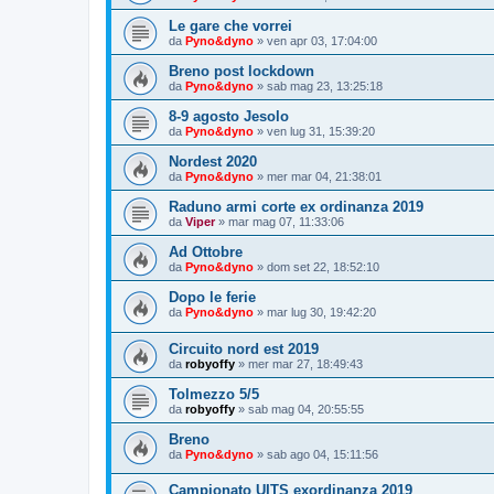
Le gare che vorrei
da
Pyno&dyno
»
ven apr 03, 17:04:00
Breno post lockdown
da
Pyno&dyno
»
sab mag 23, 13:25:18
8-9 agosto Jesolo
da
Pyno&dyno
»
ven lug 31, 15:39:20
Nordest 2020
da
Pyno&dyno
»
mer mar 04, 21:38:01
Raduno armi corte ex ordinanza 2019
da
Viper
»
mar mag 07, 11:33:06
Ad Ottobre
da
Pyno&dyno
»
dom set 22, 18:52:10
Dopo le ferie
da
Pyno&dyno
»
mar lug 30, 19:42:20
Circuito nord est 2019
da
robyoffy
»
mer mar 27, 18:49:43
Tolmezzo 5/5
da
robyoffy
»
sab mag 04, 20:55:55
Breno
da
Pyno&dyno
»
sab ago 04, 15:11:56
Campionato UITS exordinanza 2019