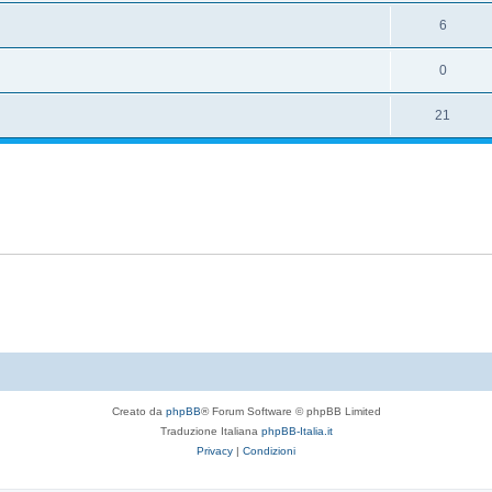
6
0
21
Creato da
phpBB
® Forum Software © phpBB Limited
Traduzione Italiana
phpBB-Italia.it
Privacy
|
Condizioni