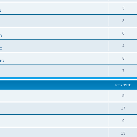
3
O
8
O
0
O
4
TO
8
TO
7
RISPOSTE
5
17
9
13