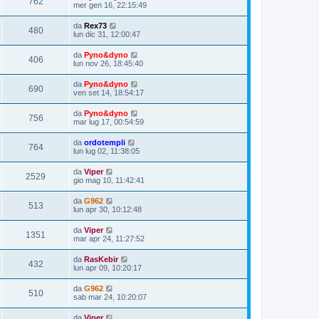
762
mer gen 16, 22:15:49
da
Rex73
480
lun dic 31, 12:00:47
da
Pyno&dyno
406
lun nov 26, 18:45:40
da
Pyno&dyno
690
ven set 14, 18:54:17
da
Pyno&dyno
756
mar lug 17, 00:54:59
da
ordotempli
764
lun lug 02, 11:38:05
da
Viper
2529
gio mag 10, 11:42:41
da
G962
513
lun apr 30, 10:12:48
da
Viper
1351
mar apr 24, 11:27:52
da
RasKebir
432
lun apr 09, 10:20:17
da
G962
510
sab mar 24, 10:20:07
da
Viper