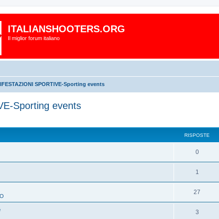
ITALIANSHOOTERS.ORG
Il miglior forum italiano
FESTAZIONI SPORTIVE-Sporting events
-Sporting events
RISPOSTE
0
1
O
27
TO
e
3