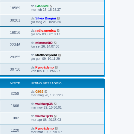
da
GianniM
18589
mer feb 23, 18:28:37
da
Silvio Biagini
30261
gio mag 21, 10:05:56
da
radioamerica
16016
gio nov 03, 00:19:17
da
mimmo002
22346
lun set 26, 14:07:58
da
Matthewprold
29355
gio gen 09, 10:11:29
da
Pyno&dyno
30716
ven feb 11, 01:56:27
VISITE
ULTIMO MESSAGGIO
da
G962
3258
mar mag 28, 10:51:28
da
waltherp38
1668
mar nov 29, 15:50:01
da
waltherp38
1082
mer apr 06, 20:35:03
da
Pyno&dyno
1220
mer mar 10, 21:01:57