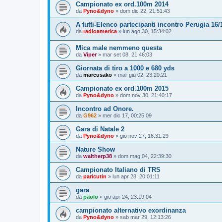
Campionato ex ord.100m 2014
da
Pyno&dyno
»
dom dic 22, 21:51:43
A tutti-Elenco partecipanti incontro Perugia 16/
da
radioamerica
»
lun ago 30, 15:34:02
Mica male nemmeno questa
da
Viper
»
mar set 08, 21:46:03
Giornata di tiro a 1000 e 680 yds
da
marcusako
»
mar giu 02, 23:20:21
Campionato ex ord.100m 2015
da
Pyno&dyno
»
dom nov 30, 21:40:17
Incontro ad Onore.
da
G962
»
mer dic 17, 00:25:09
Gara di Natale 2
da
Pyno&dyno
»
gio nov 27, 16:31:29
Nature Show
da
waltherp38
»
dom mag 04, 22:39:30
Campionato Italiano di TRS
da
paricutin
»
lun apr 28, 20:01:11
gara
da
paolo
»
gio apr 24, 23:19:04
campionato alternativo exordinanza
da
Pyno&dyno
»
sab mar 29, 12:13:26