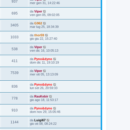
937
mer gen 31, 14:22:46
da
Viper
695
ven gen 05, 09:02:05
da
G962
3405
mar lug 25, 18:34:39
da
thor59
1033
gio giu 22, 15:27:40
da
Viper
538
ven dic 16, 10:05:13
da
Pyno&dyno
411
dom dic 11, 19:10:19
da
Viper
7539
mer ott 05, 13:13:09
da
Pyno&dyno
836
lun set 26, 20:59:33
da
RasKebir
778
gio ago 18, 11:53:17
da
Pyno&dyno
910
dom nov 29, 15:05:46
da
Luigi67
1144
gio ott 08, 08:24:22