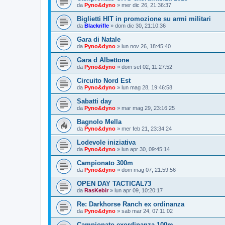
da
Pyno&dyno
»
mer dic 26, 21:36:37
Biglietti HIT in promozione su armi militari
da
Blackrifle
»
dom dic 30, 21:10:36
Gara di Natale
da
Pyno&dyno
»
lun nov 26, 18:45:40
Gara d Albettone
da
Pyno&dyno
»
dom set 02, 11:27:52
Circuito Nord Est
da
Pyno&dyno
»
lun mag 28, 19:46:58
Sabatti day
da
Pyno&dyno
»
mar mag 29, 23:16:25
Bagnolo Mella
da
Pyno&dyno
»
mer feb 21, 23:34:24
Lodevole iniziativa
da
Pyno&dyno
»
lun apr 30, 09:45:14
Campionato 300m
da
Pyno&dyno
»
dom mag 07, 21:59:56
OPEN DAY TACTICAL73
da
RasKebir
»
lun apr 09, 10:20:17
Re: Darkhorse Ranch ex ordinanza
da
Pyno&dyno
»
sab mar 24, 07:11:02
Campionato exordinanza 100m