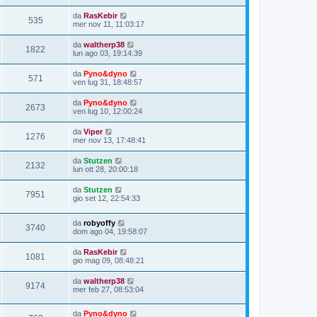
da
RasKebir
535
mer nov 11, 11:03:17
da
waltherp38
1822
lun ago 03, 19:14:39
da
Pyno&dyno
571
ven lug 31, 18:48:57
da
Pyno&dyno
2673
ven lug 10, 12:00:24
da
Viper
1276
mer nov 13, 17:48:41
da
Stutzen
2132
lun ott 28, 20:00:18
da
Stutzen
7951
gio set 12, 22:54:33
da
robyoffy
3740
dom ago 04, 19:58:07
da
RasKebir
1081
gio mag 09, 08:48:21
da
waltherp38
9174
mer feb 27, 08:53:04
da
Pyno&dyno