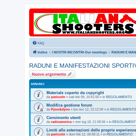
FAQ
Indice
I NOSTRI INCONTRI-Our meetings
RADUNI E MANI
RADUNI E MANIFESTAZIONI SPORTIVE
Nuovo argomento
ANNUNCI
Materiale coperto da copyright
da
paricutin
»
sab feb 09, 10:41:50
» in
REGOLAMENTO
Modifica gestione forum
da
Pyno&dyno
»
lun nov 12, 22:12:58
» in
REGOLAMENT
Censimento utenti
da
radioamerica
»
mer lug 18, 21:58:56
» in
REGOLAMEN
Limiti alle esternazioni delle proprie esperienz
da
paricutin
»
dom feb 12, 00:08:11
» in
REGOLAMENTO