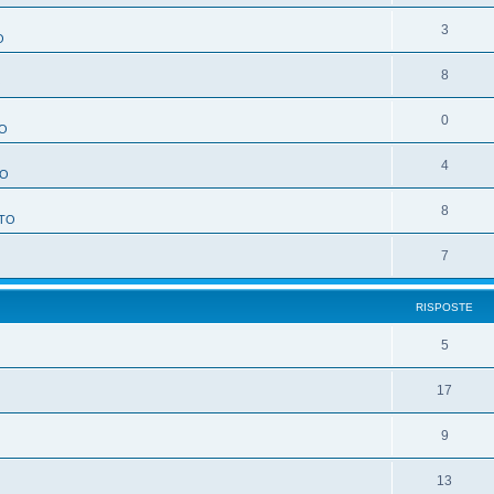
3
O
8
O
0
O
4
TO
8
TO
7
RISPOSTE
5
17
9
13