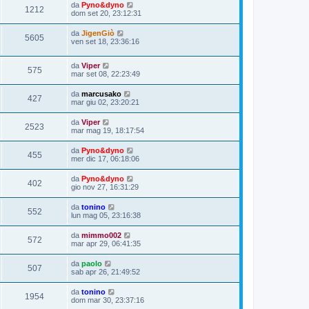
da
Pyno&dyno
1212
dom set 20, 23:12:31
da
JigenGiò
5605
ven set 18, 23:36:16
da
Viper
575
mar set 08, 22:23:49
da
marcusako
427
mar giu 02, 23:20:21
da
Viper
2523
mar mag 19, 18:17:54
da
Pyno&dyno
455
mer dic 17, 06:18:06
da
Pyno&dyno
402
gio nov 27, 16:31:29
da
tonino
552
lun mag 05, 23:16:38
da
mimmo002
572
mar apr 29, 06:41:35
da
paolo
507
sab apr 26, 21:49:52
da
tonino
1954
dom mar 30, 23:37:16