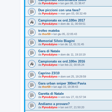
da
Pyno&dyno
»
lun gen 08, 21:38:47
Due piccioni con una fava?
da
Pyno&dyno
»
mer gen 03, 00:32:49
Campionato ex ord.100m 2017
da
Pyno&dyno
»
dom dic 11, 00:59:51
trofeo mateba
da
thor59
»
lun giu 05, 22:05:43
Memorial Silvio Biagini
da
Pyno&dyno
»
lun dic 12, 01:31:45
Gara di Natale
da
Pyno&dyno
»
dom dic 11, 19:10:19
Campionato ex ord.100m 2016
da
Pyno&dyno
»
lun feb 22, 00:05:24
Caprino 23/10
da
Pyno&dyno
»
dom set 25, 19:29:59
Gara urban sniper 300mt Pavia
da
thor59
»
lun ago 15, 19:38:43
Garetta di Natale
da
Pyno&dyno
»
ven nov 27, 01:57:34
Andiamo a provare?
da
Pyno&dyno
»
lun set 07, 21:50:20