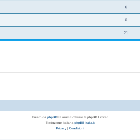
6
0
21
Creato da
phpBB
® Forum Software © phpBB Limited
Traduzione Italiana
phpBB-Italia.it
Privacy
|
Condizioni