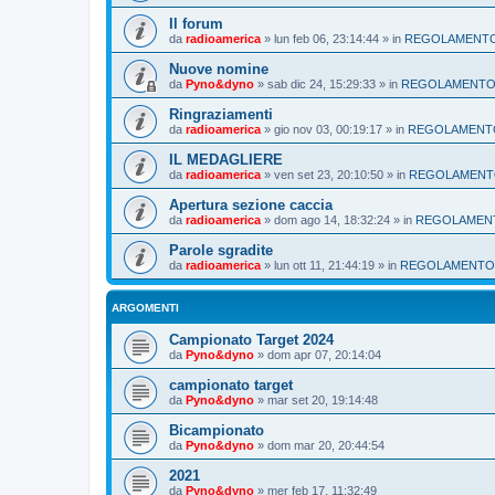
Il forum
da
radioamerica
»
lun feb 06, 23:14:44
» in
REGOLAMENT
Nuove nomine
da
Pyno&dyno
»
sab dic 24, 15:29:33
» in
REGOLAMENT
Ringraziamenti
da
radioamerica
»
gio nov 03, 00:19:17
» in
REGOLAMENT
IL MEDAGLIERE
da
radioamerica
»
ven set 23, 20:10:50
» in
REGOLAMEN
Apertura sezione caccia
da
radioamerica
»
dom ago 14, 18:32:24
» in
REGOLAMEN
Parole sgradite
da
radioamerica
»
lun ott 11, 21:44:19
» in
REGOLAMENTO
ARGOMENTI
Campionato Target 2024
da
Pyno&dyno
»
dom apr 07, 20:14:04
campionato target
da
Pyno&dyno
»
mar set 20, 19:14:48
Bicampionato
da
Pyno&dyno
»
dom mar 20, 20:44:54
2021
da
Pyno&dyno
»
mer feb 17, 11:32:49