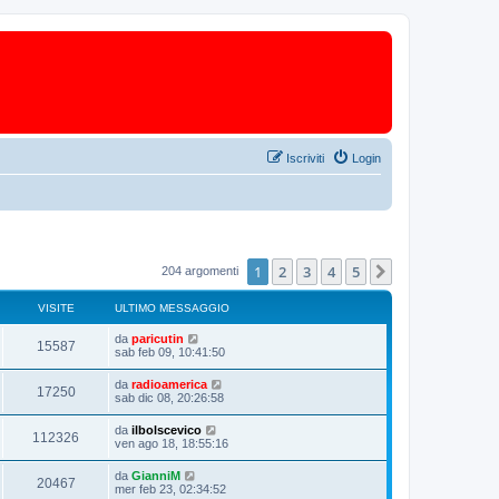
Iscriviti
Login
1
2
3
4
5
Prossimo
204 argomenti
VISITE
ULTIMO MESSAGGIO
da
paricutin
15587
sab feb 09, 10:41:50
da
radioamerica
17250
sab dic 08, 20:26:58
da
ilbolscevico
112326
ven ago 18, 18:55:16
da
GianniM
20467
mer feb 23, 02:34:52