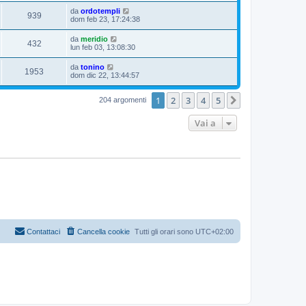
da
ordotempli
939
dom feb 23, 17:24:38
da
meridio
432
lun feb 03, 13:08:30
da
tonino
1953
dom dic 22, 13:44:57
1
2
3
4
5
Prossimo
204 argomenti
Vai a
Contattaci
Cancella cookie
Tutti gli orari sono
UTC+02:00