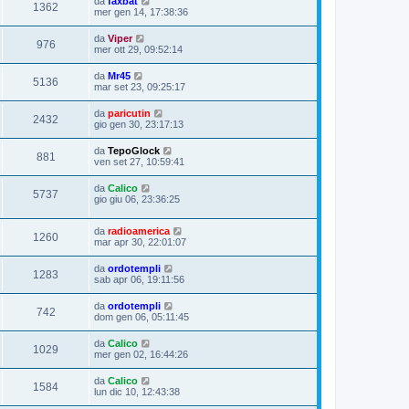
da
faxbat
1362
mer gen 14, 17:38:36
da
Viper
976
mer ott 29, 09:52:14
da
Mr45
5136
mar set 23, 09:25:17
da
paricutin
2432
gio gen 30, 23:17:13
da
TepoGlock
881
ven set 27, 10:59:41
da
Calico
5737
gio giu 06, 23:36:25
da
radioamerica
1260
mar apr 30, 22:01:07
da
ordotempli
1283
sab apr 06, 19:11:56
da
ordotempli
742
dom gen 06, 05:11:45
da
Calico
1029
mer gen 02, 16:44:26
da
Calico
1584
lun dic 10, 12:43:38