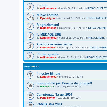
Il forum
da
radioamerica
»
lun feb 06, 23:14:44
» in
REGOLAMENT
Nuove nomine
da
Pyno&dyno
»
sab dic 24, 15:29:33
» in
REGOLAMENT
Ringraziamenti
da
radioamerica
»
gio nov 03, 00:19:17
» in
REGOLAMENT
IL MEDAGLIERE
da
radioamerica
»
ven set 23, 20:10:50
» in
REGOLAMEN
Apertura sezione caccia
da
radioamerica
»
dom ago 14, 18:32:24
» in
REGOLAMEN
Parole sgradite
da
radioamerica
»
lun ott 11, 21:44:19
» in
REGOLAMENTO
ARGOMENTI
Il nostro filmato
da
radioamerica
»
mer giu 22, 23:49:48
Sono pronto per l'esame del bronzo!!
da
Mister92FS
»
lun mag 28, 18:49:12
Campionato Target 2024
da
Pyno&dyno
»
sab ott 26, 19:50:43
CAMPAGNA 2023