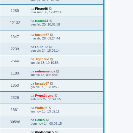
lun apr 18, 11:42:56
da
Pietro66
1285
mar mar 08, 12:42:14
da
tracco61
12132
ven feb 25, 10:01:58
da
lucasb67
1347
mar dic 28, 09:24:44
da
Laura 12
2239
ven dic 24, 18:08:14
da
JigenGiò
2644
lun dic 13, 10:10:56
da
radioamerica
1183
lun dic 13, 00:05:02
da
lucasb67
1353
gio dic 09, 13:00:56
da
Pyno&dyno
2326
sab nov 27, 21:41:55
da
WolfNet
1861
lun nov 15, 13:32:11
da
Calico
30596
dom nov 14, 00:08:15
da
ilbolscevico