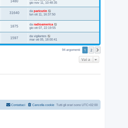
1480
gio nov 11, 10:48:35
da
paricutin
31640
lun ott 11, 16:37:50
da
radioamerica
1875
gio ott 07, 22:19:55
da
vigilantes
1597
mar ott 05, 18:00:41
1
2
Prossimo
94 argomenti
Vai a
Contattaci
Cancella cookie
Tutti gli orari sono
UTC+02:00