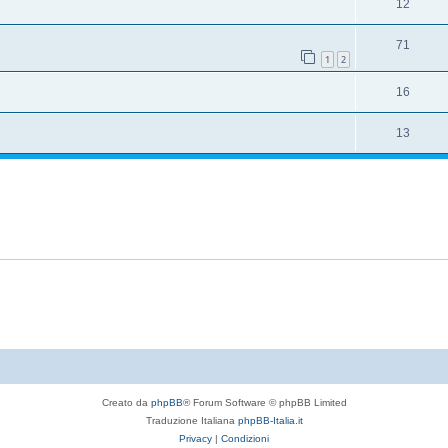
12
71
1
2
16
13
Creato da
phpBB
® Forum Software © phpBB Limited
Traduzione Italiana
phpBB-Italia.it
Privacy
|
Condizioni