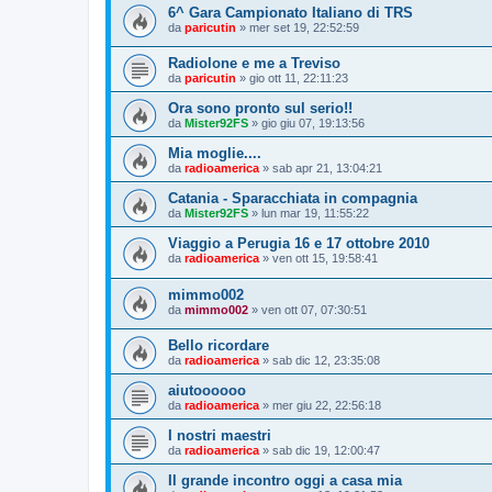
6^ Gara Campionato Italiano di TRS
da
paricutin
»
mer set 19, 22:52:59
Radiolone e me a Treviso
da
paricutin
»
gio ott 11, 22:11:23
Ora sono pronto sul serio!!
da
Mister92FS
»
gio giu 07, 19:13:56
Mia moglie....
da
radioamerica
»
sab apr 21, 13:04:21
Catania - Sparacchiata in compagnia
da
Mister92FS
»
lun mar 19, 11:55:22
Viaggio a Perugia 16 e 17 ottobre 2010
da
radioamerica
»
ven ott 15, 19:58:41
mimmo002
da
mimmo002
»
ven ott 07, 07:30:51
Bello ricordare
da
radioamerica
»
sab dic 12, 23:35:08
aiutoooooo
da
radioamerica
»
mer giu 22, 22:56:18
I nostri maestri
da
radioamerica
»
sab dic 19, 12:00:47
Il grande incontro oggi a casa mia