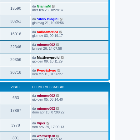
da
GianniM
18590
mer feb 23, 18:28:37
da
Silvio Biagini
30261
gio mag 21, 10:05:56
da
radioamerica
16016
gio nov 03, 00:19:17
da
mimmo002
22346
lun set 26, 14:07:58
da
Matthewprold
29356
gio gen 09, 10:11:29
da
Pyno&dyno
30716
ven feb 11, 01:56:27
VISITE
ULTIMO MESSAGGIO
da
mimmo002
653
gio gen 05, 08:14:40
da
mimmo002
17867
dom apr 13, 07:08:22
da
Viper
3978
ven nov 29, 17:00:13
da
waltherp38
801
mer ott 11, 15:20:10