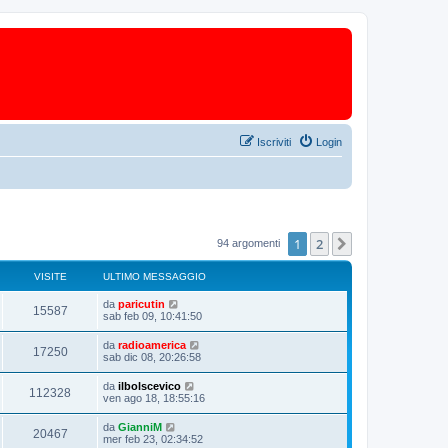
Iscriviti
Login
1
2
Prossimo
94 argomenti
VISITE
ULTIMO MESSAGGIO
da
paricutin
15587
sab feb 09, 10:41:50
da
radioamerica
17250
sab dic 08, 20:26:58
da
ilbolscevico
112328
ven ago 18, 18:55:16
da
GianniM
20467
mer feb 23, 02:34:52