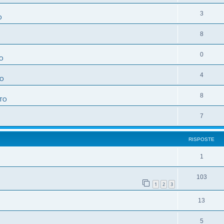
3
O
8
O
0
O
4
TO
8
TO
7
RISPOSTE
1
103
1
2
3
13
5