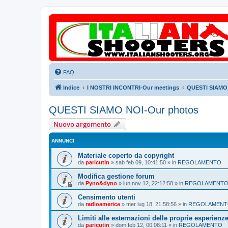
FAQ
Indice
I NOSTRI INCONTRI-Our meetings
QUESTI SIAMO 
QUESTI SIAMO NOI-Our photos
Nuovo argomento
ANNUNCI
Materiale coperto da copyright
da
paricutin
»
sab feb 09, 10:41:50
» in
REGOLAMENTO
Modifica gestione forum
da
Pyno&dyno
»
lun nov 12, 22:12:58
» in
REGOLAMENT
Censimento utenti
da
radioamerica
»
mer lug 18, 21:58:56
» in
REGOLAMEN
Limiti alle esternazioni delle proprie esperienz
da
paricutin
»
dom feb 12, 00:08:11
» in
REGOLAMENTO