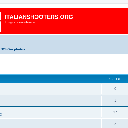
ITALIANSHOOTERS.ORG
Il miglior forum italiano
NOI-Our photos
RISPOSTE
0
1
O
27
TO
e
3