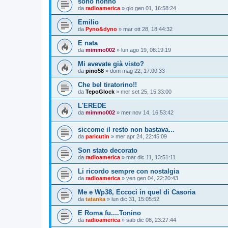
sono nonno
da
radioamerica
»
gio gen 01, 16:58:24
Emilio
da
Pyno&dyno
»
mar ott 28, 18:44:32
E nata
da
mimmo002
»
lun ago 19, 08:19:19
Mi avevate già visto?
da
pino58
»
dom mag 22, 17:00:33
Che bel tiratorino!!
da
TepoGlock
»
mer set 25, 15:33:00
L'EREDE
da
mimmo002
»
mer nov 14, 16:53:42
siccome il resto non bastava...
da
paricutin
»
mer apr 24, 22:45:09
Son stato decorato
da
radioamerica
»
mar dic 11, 13:51:11
Li ricordo sempre con nostalgia
da
radioamerica
»
ven gen 04, 22:20:43
Me e Wp38, Eccoci in quel di Casoria
da
tatanka
»
lun dic 31, 15:05:52
E Roma fu....Tonino
da
radioamerica
»
sab dic 08, 23:27:44