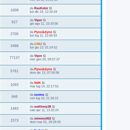
da
RasKebir
1008
lun dic 24, 12:16:34
da
Viper
827
gio ago 11, 23:33:56
da
Pyno&dyno
2705
lun lug 11, 12:06:43
da
G962
3488
lun giu 13, 01:14:52
da
Viper
77137
mer gen 20, 09:57:37
da
Pyno&dyno
5761
dom dic 13, 07:50:58
da
NdK
1093
mar lug 14, 22:17:51
da
tonino
846
ven lug 10, 21:26:15
da
waltherp38
1483
sab apr 11, 13:32:24
da
mimmo002
1573
dom mar 01, 18:29:26