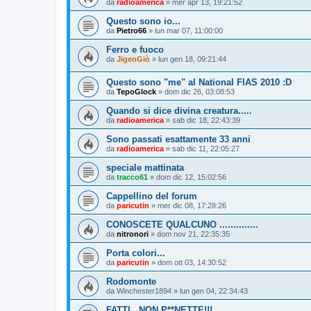
da
radioamerica
»
mer apr 13, 19:21:52
Questo sono io...
da
Pietro66
»
lun mar 07, 11:00:00
Ferro e fuoco
da
JigenGiò
»
lun gen 18, 09:21:44
Questo sono "me" al National FIAS 2010 :D
da
TepoGlock
»
dom dic 26, 03:08:53
Quando si dice divina creatura.....
da
radioamerica
»
sab dic 18, 22:43:39
Sono passati esattamente 33 anni
da
radioamerica
»
sab dic 11, 22:05:27
speciale mattinata
da
tracco61
»
dom dic 12, 15:02:56
Cappellino del forum
da
paricutin
»
mer dic 08, 17:28:26
CONOSCETE QUALCUNO ..............
da
nitronori
»
dom nov 21, 22:35:35
Porta colori...
da
paricutin
»
dom ott 03, 14:30:52
Rodomonte
da
Winchester1894
»
lun gen 04, 22:34:43
FATTI...NON P**NETTE!!!