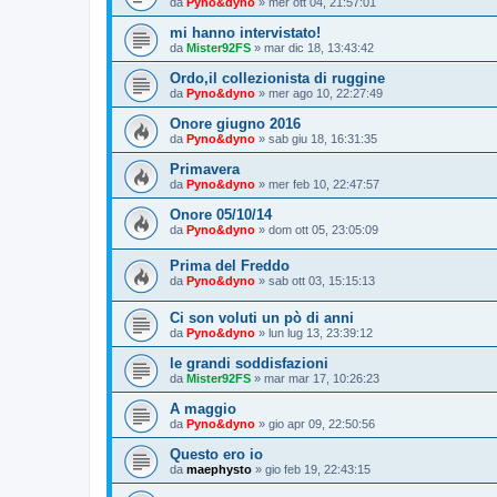
da
Pyno&dyno
»
mer ott 04, 21:57:01
mi hanno intervistato!
da
Mister92FS
»
mar dic 18, 13:43:42
Ordo,il collezionista di ruggine
da
Pyno&dyno
»
mer ago 10, 22:27:49
Onore giugno 2016
da
Pyno&dyno
»
sab giu 18, 16:31:35
Primavera
da
Pyno&dyno
»
mer feb 10, 22:47:57
Onore 05/10/14
da
Pyno&dyno
»
dom ott 05, 23:05:09
Prima del Freddo
da
Pyno&dyno
»
sab ott 03, 15:15:13
Ci son voluti un pò di anni
da
Pyno&dyno
»
lun lug 13, 23:39:12
le grandi soddisfazioni
da
Mister92FS
»
mar mar 17, 10:26:23
A maggio
da
Pyno&dyno
»
gio apr 09, 22:50:56
Questo ero io
da
maephysto
»
gio feb 19, 22:43:15