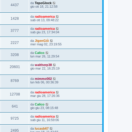
da
TepoGlock
4437
gio ott 18, 21:12:58
da
radioamerica
1428
sab ott 13, 09:48:22
da
radioamerica
3777
sab giu 23, 17:34:04
da
JigenGiò
2227
mer mag 02, 23:19:55
da
Calico
3208
lun mar 26, 11:29:54
da
waltherp38
20601
gio mar 22, 16:25:19
da
mimmo002
8769
lun feb 06, 00:36:39
da
radioamerica
12708
mar giu 28, 17:26:36
da
Calico
641
gio giu 23, 08:15:48
da
radioamerica
9725
sab giu 11, 16:59:06
da
lucasb67
2495