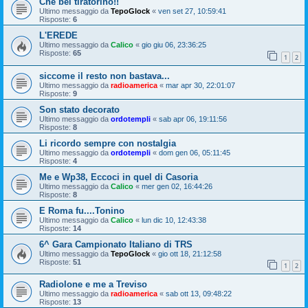
Che bel tiratorino!!
Ultimo messaggio da
TepoGlock
«
ven set 27, 10:59:41
Risposte:
6
L'EREDE
Ultimo messaggio da
Calico
«
gio giu 06, 23:36:25
Risposte:
65
1
2
siccome il resto non bastava...
Ultimo messaggio da
radioamerica
«
mar apr 30, 22:01:07
Risposte:
9
Son stato decorato
Ultimo messaggio da
ordotempli
«
sab apr 06, 19:11:56
Risposte:
8
Li ricordo sempre con nostalgia
Ultimo messaggio da
ordotempli
«
dom gen 06, 05:11:45
Risposte:
4
Me e Wp38, Eccoci in quel di Casoria
Ultimo messaggio da
Calico
«
mer gen 02, 16:44:26
Risposte:
8
E Roma fu....Tonino
Ultimo messaggio da
Calico
«
lun dic 10, 12:43:38
Risposte:
14
6^ Gara Campionato Italiano di TRS
Ultimo messaggio da
TepoGlock
«
gio ott 18, 21:12:58
Risposte:
51
1
2
Radiolone e me a Treviso
Ultimo messaggio da
radioamerica
«
sab ott 13, 09:48:22
Risposte:
13