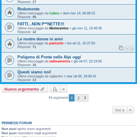
Risposte:
17
Rodomonte
Ultimo messaggio da
Calico
«
dom nov 14, 00:08:15
Risposte:
49
FATTI...NON P**NETTE!!!
Ultimo messaggio da
ilbolscevico
«
gio nov 11, 10:48:35
Risposte:
12
Le nostre donne in armi
Ultimo messaggio da
paricutin
«
lun ott 11, 16:37:50
Risposte:
71
1
2
Poligono di Ponte nelle Alpi oggi
Ultimo messaggio da
radioamerica
«
gio ott 07, 22:19:55
Risposte:
16
Questi siamo noi!
Ultimo messaggio da
vigilantes
«
mar ott 05, 18:00:41
Risposte:
13
Nuovo argomento
1
2
Prossimo
94 argomenti
Vai a
PERMESSI FORUM
Non puoi
aprire nuovi argomenti
Non puoi
rispondere negli argomenti