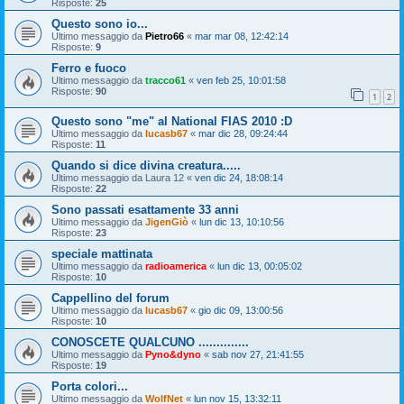
Risposte:
25
Questo sono io...
Ultimo messaggio da
Pietro66
«
mar mar 08, 12:42:14
Risposte:
9
Ferro e fuoco
Ultimo messaggio da
tracco61
«
ven feb 25, 10:01:58
Risposte:
90
1
2
Questo sono "me" al National FIAS 2010 :D
Ultimo messaggio da
lucasb67
«
mar dic 28, 09:24:44
Risposte:
11
Quando si dice divina creatura.....
Ultimo messaggio da
Laura 12
«
ven dic 24, 18:08:14
Risposte:
22
Sono passati esattamente 33 anni
Ultimo messaggio da
JigenGiò
«
lun dic 13, 10:10:56
Risposte:
23
speciale mattinata
Ultimo messaggio da
radioamerica
«
lun dic 13, 00:05:02
Risposte:
10
Cappellino del forum
Ultimo messaggio da
lucasb67
«
gio dic 09, 13:00:56
Risposte:
10
CONOSCETE QUALCUNO ..............
Ultimo messaggio da
Pyno&dyno
«
sab nov 27, 21:41:55
Risposte:
19
Porta colori...
Ultimo messaggio da
WolfNet
«
lun nov 15, 13:32:11