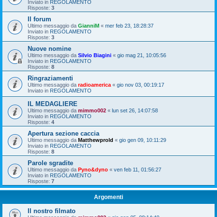
Inviato in
REGOLAMENTO
Risposte:
3
Il forum
Ultimo messaggio da
GianniM
«
mer feb 23, 18:28:37
Inviato in
REGOLAMENTO
Risposte:
3
Nuove nomine
Ultimo messaggio da
Silvio Biagini
«
gio mag 21, 10:05:56
Inviato in
REGOLAMENTO
Risposte:
8
Ringraziamenti
Ultimo messaggio da
radioamerica
«
gio nov 03, 00:19:17
Inviato in
REGOLAMENTO
IL MEDAGLIERE
Ultimo messaggio da
mimmo002
«
lun set 26, 14:07:58
Inviato in
REGOLAMENTO
Risposte:
4
Apertura sezione caccia
Ultimo messaggio da
Matthewprold
«
gio gen 09, 10:11:29
Inviato in
REGOLAMENTO
Risposte:
8
Parole sgradite
Ultimo messaggio da
Pyno&dyno
«
ven feb 11, 01:56:27
Inviato in
REGOLAMENTO
Risposte:
7
Argomenti
Il nostro filmato