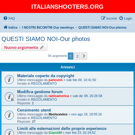
ITALIANSHOOTERS.ORG
FAQ
Iscriviti
Login
Indice
I NOSTRI INCONTRI-Our meetings
QUESTI SIAMO NOI-Our photos
QUESTI SIAMO NOI-Our photos
Nuovo argomento
1
2
Prossimo
94 argomenti
Annunci
Materiale coperto da copyright
Ultimo messaggio da
paricutin
«
sab feb 09, 10:41:50
Inviato in
REGOLAMENTO
Modifica gestione forum
Ultimo messaggio da
radioamerica
«
sab dic 08, 20:26:58
Inviato in
REGOLAMENTO
Risposte:
1
Censimento utenti
Ultimo messaggio da
ilbolscevico
«
ven ago 18, 18:55:16
Inviato in
REGOLAMENTO
Risposte:
27
Limiti alle esternazioni delle proprie esperienze
Ultimo messaggio da
GianniM
«
mer feb 23, 02:34:52