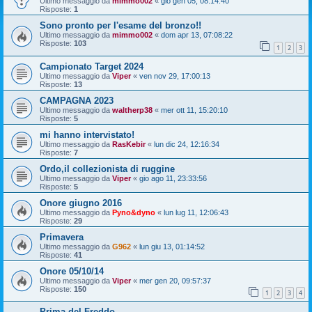
Ultimo messaggio da
mimmo002
«
gio gen 05, 08:14:40
Risposte:
1
Sono pronto per l'esame del bronzo!!
Ultimo messaggio da
mimmo002
«
dom apr 13, 07:08:22
Risposte:
103
1
2
3
Campionato Target 2024
Ultimo messaggio da
Viper
«
ven nov 29, 17:00:13
Risposte:
13
CAMPAGNA 2023
Ultimo messaggio da
waltherp38
«
mer ott 11, 15:20:10
Risposte:
5
mi hanno intervistato!
Ultimo messaggio da
RasKebir
«
lun dic 24, 12:16:34
Risposte:
7
Ordo,il collezionista di ruggine
Ultimo messaggio da
Viper
«
gio ago 11, 23:33:56
Risposte:
5
Onore giugno 2016
Ultimo messaggio da
Pyno&dyno
«
lun lug 11, 12:06:43
Risposte:
29
Primavera
Ultimo messaggio da
G962
«
lun giu 13, 01:14:52
Risposte:
41
Onore 05/10/14
Ultimo messaggio da
Viper
«
mer gen 20, 09:57:37
Risposte:
150
1
2
3
4
Prima del Freddo