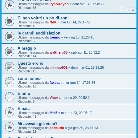
Ultimo messaggio da
Pyno&dyno
«
dom dic 13, 07:50:58
Risposte:
65
1
2
Ci son voluti un pò di anni
Ultimo messaggio da
NdK
«
mar lug 14, 22:17:51
Risposte:
10
le grandi soddisfazioni
Ultimo messaggio da
tonino
«
ven lug 10, 21:26:15
Risposte:
5
A maggio
Ultimo messaggio da
waltherp38
«
sab apr 11, 13:32:24
Risposte:
14
Questo ero io
Ultimo messaggio da
mimmo002
«
dom mar 01, 18:29:26
Risposte:
15
sono nonno
Ultimo messaggio da
faxbat
«
mer gen 14, 17:38:36
Risposte:
13
Emilio
Ultimo messaggio da
Viper
«
mer ott 29, 09:52:14
Risposte:
6
E nata
Ultimo messaggio da
Mr45
«
mar set 23, 09:25:17
Risposte:
43
Mi avevate già visto?
Ultimo messaggio da
paricutin
«
gio gen 30, 23:17:13
Risposte:
22