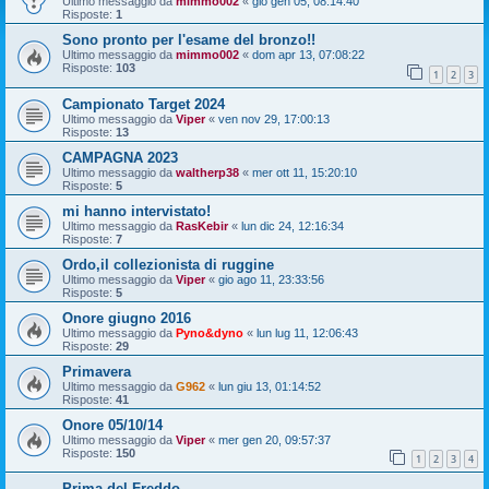
Ultimo messaggio da
mimmo002
«
gio gen 05, 08:14:40
Risposte:
1
Sono pronto per l'esame del bronzo!!
Ultimo messaggio da
mimmo002
«
dom apr 13, 07:08:22
Risposte:
103
1
2
3
Campionato Target 2024
Ultimo messaggio da
Viper
«
ven nov 29, 17:00:13
Risposte:
13
CAMPAGNA 2023
Ultimo messaggio da
waltherp38
«
mer ott 11, 15:20:10
Risposte:
5
mi hanno intervistato!
Ultimo messaggio da
RasKebir
«
lun dic 24, 12:16:34
Risposte:
7
Ordo,il collezionista di ruggine
Ultimo messaggio da
Viper
«
gio ago 11, 23:33:56
Risposte:
5
Onore giugno 2016
Ultimo messaggio da
Pyno&dyno
«
lun lug 11, 12:06:43
Risposte:
29
Primavera
Ultimo messaggio da
G962
«
lun giu 13, 01:14:52
Risposte:
41
Onore 05/10/14
Ultimo messaggio da
Viper
«
mer gen 20, 09:57:37
Risposte:
150
1
2
3
4
Prima del Freddo