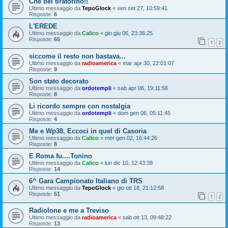
Che bel tiratorino!!
Ultimo messaggio da
TepoGlock
«
ven set 27, 10:59:41
Risposte:
6
L'EREDE
Ultimo messaggio da
Calico
«
gio giu 06, 23:36:25
Risposte:
65
1
2
siccome il resto non bastava...
Ultimo messaggio da
radioamerica
«
mar apr 30, 22:01:07
Risposte:
9
Son stato decorato
Ultimo messaggio da
ordotempli
«
sab apr 06, 19:11:56
Risposte:
8
Li ricordo sempre con nostalgia
Ultimo messaggio da
ordotempli
«
dom gen 06, 05:11:45
Risposte:
4
Me e Wp38, Eccoci in quel di Casoria
Ultimo messaggio da
Calico
«
mer gen 02, 16:44:26
Risposte:
8
E Roma fu....Tonino
Ultimo messaggio da
Calico
«
lun dic 10, 12:43:38
Risposte:
14
6^ Gara Campionato Italiano di TRS
Ultimo messaggio da
TepoGlock
«
gio ott 18, 21:12:58
Risposte:
51
1
2
Radiolone e me a Treviso
Ultimo messaggio da
radioamerica
«
sab ott 13, 09:48:22
Risposte:
13