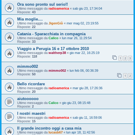
Ora sono pronto sul serio!!
Ultimo messaggio da
radioamerica
«
sab giu 23, 17:34:04
Risposte:
43
Mia moglie....
Ultimo messaggio da
JigenGiò
«
mer mag 02, 23:19:55
Risposte:
22
Catania - Sparacchiata in compagnia
Ultimo messaggio da
Calico
«
lun mar 26, 11:29:54
Risposte:
33
Viaggio a Perugia 16 e 17 ottobre 2010
Ultimo messaggio da
waltherp38
«
gio mar 22, 16:25:19
Risposte:
118
1
2
3
mimmo002
Ultimo messaggio da
mimmo002
«
lun feb 06, 00:36:39
Risposte:
50
1
2
Bello ricordare
Ultimo messaggio da
radioamerica
«
mar giu 28, 17:26:36
Risposte:
20
aiutoooooo
Ultimo messaggio da
Calico
«
gio giu 23, 08:15:48
Risposte:
2
I nostri maestri
Ultimo messaggio da
radioamerica
«
sab giu 11, 16:59:06
Risposte:
15
Il grande incontro oggi a casa mia
Ultimo messaggio da
lucasb67
«
lun apr 18, 11:42:56