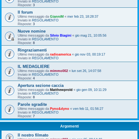
Inviato in
REGOLAMENTO
Risposte:
3
Il forum
Ultimo messaggio da
GianniM
«
mer feb 23, 18:28:37
Inviato in
REGOLAMENTO
Risposte:
3
Nuove nomine
Ultimo messaggio da
Silvio Biagini
«
gio mag 21, 10:05:56
Inviato in
REGOLAMENTO
Risposte:
8
Ringraziamenti
Ultimo messaggio da
radioamerica
«
gio nov 03, 00:19:17
Inviato in
REGOLAMENTO
IL MEDAGLIERE
Ultimo messaggio da
mimmo002
«
lun set 26, 14:07:58
Inviato in
REGOLAMENTO
Risposte:
4
Apertura sezione caccia
Ultimo messaggio da
Matthewprold
«
gio gen 09, 10:11:29
Inviato in
REGOLAMENTO
Risposte:
8
Parole sgradite
Ultimo messaggio da
Pyno&dyno
«
ven feb 11, 01:56:27
Inviato in
REGOLAMENTO
Risposte:
7
Argomenti
Il nostro filmato