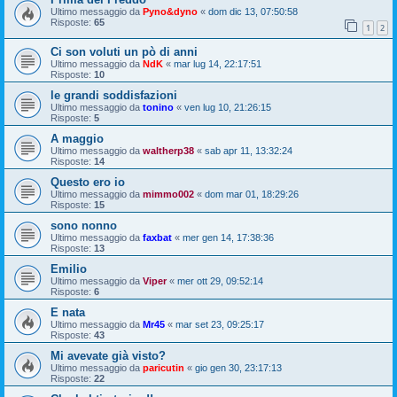
Ultimo messaggio da
Pyno&dyno
«
dom dic 13, 07:50:58
Risposte:
65
1
2
Ci son voluti un pò di anni
Ultimo messaggio da
NdK
«
mar lug 14, 22:17:51
Risposte:
10
le grandi soddisfazioni
Ultimo messaggio da
tonino
«
ven lug 10, 21:26:15
Risposte:
5
A maggio
Ultimo messaggio da
waltherp38
«
sab apr 11, 13:32:24
Risposte:
14
Questo ero io
Ultimo messaggio da
mimmo002
«
dom mar 01, 18:29:26
Risposte:
15
sono nonno
Ultimo messaggio da
faxbat
«
mer gen 14, 17:38:36
Risposte:
13
Emilio
Ultimo messaggio da
Viper
«
mer ott 29, 09:52:14
Risposte:
6
E nata
Ultimo messaggio da
Mr45
«
mar set 23, 09:25:17
Risposte:
43
Mi avevate già visto?
Ultimo messaggio da
paricutin
«
gio gen 30, 23:17:13
Risposte:
22