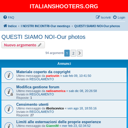
ITALIANSHOOTERS.ORG
FAQ
Iscriviti
Login
Indice
I NOSTRI INCONTRI-Our meetings
QUESTI SIAMO NOI-Our photos
QUESTI SIAMO NOI-Our photos
Nuovo argomento
1
2
Prossimo
94 argomenti
Annunci
Materiale coperto da copyright
Ultimo messaggio da
paricutin
«
sab feb 09, 10:41:50
Inviato in
REGOLAMENTO
Modifica gestione forum
Ultimo messaggio da
radioamerica
«
sab dic 08, 20:26:58
Inviato in
REGOLAMENTO
Risposte:
1
Censimento utenti
Ultimo messaggio da
ilbolscevico
«
ven ago 18, 18:55:16
Inviato in
REGOLAMENTO
Risposte:
27
Limiti alle esternazioni delle proprie esperienze
Ultimo messaggio da
GianniM
«
mer feb 23, 02:34:52