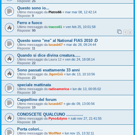
Risposte:
25
Questo sono io...
Ultimo messaggio da
Pietro66
«
mar mar 08, 12:42:14
Risposte:
9
Ferro e fuoco
Ultimo messaggio da
tracco61
«
ven feb 25, 10:01:58
Risposte:
90
1
2
Questo sono "me" al National FIAS 2010 :D
Ultimo messaggio da
lucasb67
«
mar dic 28, 09:24:44
Risposte:
11
Quando si dice divina creatura.....
Ultimo messaggio da
Laura 12
«
ven dic 24, 18:08:14
Risposte:
22
Sono passati esattamente 33 anni
Ultimo messaggio da
JigenGiò
«
lun dic 13, 10:10:56
Risposte:
23
speciale mattinata
Ultimo messaggio da
radioamerica
«
lun dic 13, 00:05:02
Risposte:
10
Cappellino del forum
Ultimo messaggio da
lucasb67
«
gio dic 09, 13:00:56
Risposte:
10
CONOSCETE QUALCUNO ..............
Ultimo messaggio da
Pyno&dyno
«
sab nov 27, 21:41:55
Risposte:
19
Porta colori...
Ultimo messaggio da
WolfNet
«
lun nov 15, 13:32:11