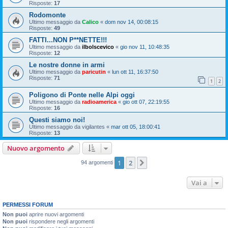
Risposte:
17
Rodomonte
Ultimo messaggio da
Calico
«
dom nov 14, 00:08:15
Risposte:
49
FATTI...NON P**NETTE!!!
Ultimo messaggio da
ilbolscevico
«
gio nov 11, 10:48:35
Risposte:
12
Le nostre donne in armi
Ultimo messaggio da
paricutin
«
lun ott 11, 16:37:50
Risposte:
71
1
2
Poligono di Ponte nelle Alpi oggi
Ultimo messaggio da
radioamerica
«
gio ott 07, 22:19:55
Risposte:
16
Questi siamo noi!
Ultimo messaggio da
vigilantes
«
mar ott 05, 18:00:41
Risposte:
13
Nuovo argomento
1
2
Prossimo
94 argomenti
Vai a
PERMESSI FORUM
Non puoi
aprire nuovi argomenti
Non puoi
rispondere negli argomenti