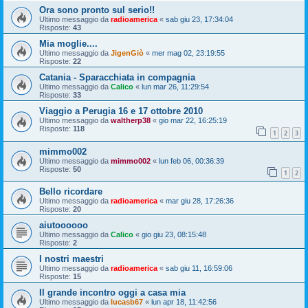
Ora sono pronto sul serio!!
Ultimo messaggio da
radioamerica
«
sab giu 23, 17:34:04
Risposte:
43
Mia moglie....
Ultimo messaggio da
JigenGiò
«
mer mag 02, 23:19:55
Risposte:
22
Catania - Sparacchiata in compagnia
Ultimo messaggio da
Calico
«
lun mar 26, 11:29:54
Risposte:
33
Viaggio a Perugia 16 e 17 ottobre 2010
Ultimo messaggio da
waltherp38
«
gio mar 22, 16:25:19
Risposte:
118
1
2
3
mimmo002
Ultimo messaggio da
mimmo002
«
lun feb 06, 00:36:39
Risposte:
50
1
2
Bello ricordare
Ultimo messaggio da
radioamerica
«
mar giu 28, 17:26:36
Risposte:
20
aiutoooooo
Ultimo messaggio da
Calico
«
gio giu 23, 08:15:48
Risposte:
2
I nostri maestri
Ultimo messaggio da
radioamerica
«
sab giu 11, 16:59:06
Risposte:
15
Il grande incontro oggi a casa mia
Ultimo messaggio da
lucasb67
«
lun apr 18, 11:42:56