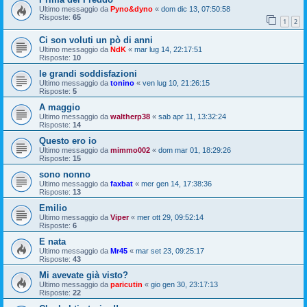
Ultimo messaggio da
Pyno&dyno
«
dom dic 13, 07:50:58
Risposte:
65
1
2
Ci son voluti un pò di anni
Ultimo messaggio da
NdK
«
mar lug 14, 22:17:51
Risposte:
10
le grandi soddisfazioni
Ultimo messaggio da
tonino
«
ven lug 10, 21:26:15
Risposte:
5
A maggio
Ultimo messaggio da
waltherp38
«
sab apr 11, 13:32:24
Risposte:
14
Questo ero io
Ultimo messaggio da
mimmo002
«
dom mar 01, 18:29:26
Risposte:
15
sono nonno
Ultimo messaggio da
faxbat
«
mer gen 14, 17:38:36
Risposte:
13
Emilio
Ultimo messaggio da
Viper
«
mer ott 29, 09:52:14
Risposte:
6
E nata
Ultimo messaggio da
Mr45
«
mar set 23, 09:25:17
Risposte:
43
Mi avevate già visto?
Ultimo messaggio da
paricutin
«
gio gen 30, 23:17:13
Risposte:
22