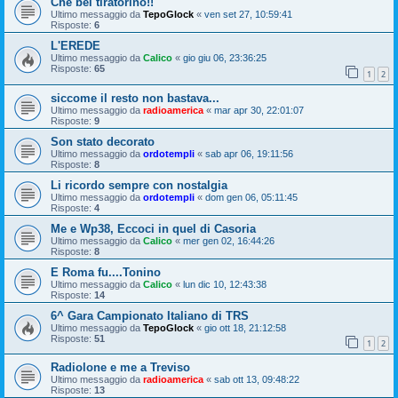
Che bel tiratorino!!
Ultimo messaggio da
TepoGlock
«
ven set 27, 10:59:41
Risposte:
6
L'EREDE
Ultimo messaggio da
Calico
«
gio giu 06, 23:36:25
Risposte:
65
1
2
siccome il resto non bastava...
Ultimo messaggio da
radioamerica
«
mar apr 30, 22:01:07
Risposte:
9
Son stato decorato
Ultimo messaggio da
ordotempli
«
sab apr 06, 19:11:56
Risposte:
8
Li ricordo sempre con nostalgia
Ultimo messaggio da
ordotempli
«
dom gen 06, 05:11:45
Risposte:
4
Me e Wp38, Eccoci in quel di Casoria
Ultimo messaggio da
Calico
«
mer gen 02, 16:44:26
Risposte:
8
E Roma fu....Tonino
Ultimo messaggio da
Calico
«
lun dic 10, 12:43:38
Risposte:
14
6^ Gara Campionato Italiano di TRS
Ultimo messaggio da
TepoGlock
«
gio ott 18, 21:12:58
Risposte:
51
1
2
Radiolone e me a Treviso
Ultimo messaggio da
radioamerica
«
sab ott 13, 09:48:22
Risposte:
13