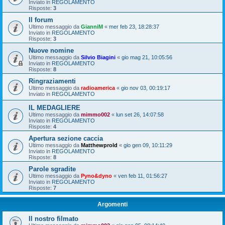
Inviato in
REGOLAMENTO
Risposte:
3
Il forum
Ultimo messaggio da
GianniM
«
mer feb 23, 18:28:37
Inviato in
REGOLAMENTO
Risposte:
3
Nuove nomine
Ultimo messaggio da
Silvio Biagini
«
gio mag 21, 10:05:56
Inviato in
REGOLAMENTO
Risposte:
8
Ringraziamenti
Ultimo messaggio da
radioamerica
«
gio nov 03, 00:19:17
Inviato in
REGOLAMENTO
IL MEDAGLIERE
Ultimo messaggio da
mimmo002
«
lun set 26, 14:07:58
Inviato in
REGOLAMENTO
Risposte:
4
Apertura sezione caccia
Ultimo messaggio da
Matthewprold
«
gio gen 09, 10:11:29
Inviato in
REGOLAMENTO
Risposte:
8
Parole sgradite
Ultimo messaggio da
Pyno&dyno
«
ven feb 11, 01:56:27
Inviato in
REGOLAMENTO
Risposte:
7
Argomenti
Il nostro filmato