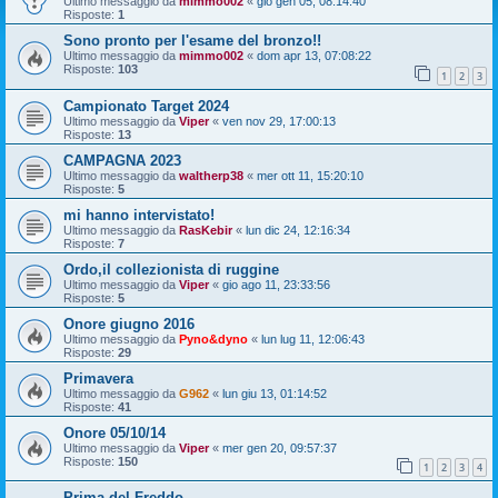
Ultimo messaggio da
mimmo002
«
gio gen 05, 08:14:40
Risposte:
1
Sono pronto per l'esame del bronzo!!
Ultimo messaggio da
mimmo002
«
dom apr 13, 07:08:22
Risposte:
103
1
2
3
Campionato Target 2024
Ultimo messaggio da
Viper
«
ven nov 29, 17:00:13
Risposte:
13
CAMPAGNA 2023
Ultimo messaggio da
waltherp38
«
mer ott 11, 15:20:10
Risposte:
5
mi hanno intervistato!
Ultimo messaggio da
RasKebir
«
lun dic 24, 12:16:34
Risposte:
7
Ordo,il collezionista di ruggine
Ultimo messaggio da
Viper
«
gio ago 11, 23:33:56
Risposte:
5
Onore giugno 2016
Ultimo messaggio da
Pyno&dyno
«
lun lug 11, 12:06:43
Risposte:
29
Primavera
Ultimo messaggio da
G962
«
lun giu 13, 01:14:52
Risposte:
41
Onore 05/10/14
Ultimo messaggio da
Viper
«
mer gen 20, 09:57:37
Risposte:
150
1
2
3
4
Prima del Freddo