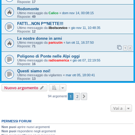
Risposte:
17
Rodomonte
Ultimo messaggio da
Calico
«
dom nov 14, 00:08:15
Risposte:
49
FATTI...NON P**NETTE!!!
Ultimo messaggio da
ilbolscevico
«
gio nov 11, 10:48:35
Risposte:
12
Le nostre donne in armi
Ultimo messaggio da
paricutin
«
lun ott 11, 16:37:50
Risposte:
71
1
2
Poligono di Ponte nelle Alpi oggi
Ultimo messaggio da
radioamerica
«
gio ott 07, 22:19:55
Risposte:
16
Questi siamo noi!
Ultimo messaggio da
vigilantes
«
mar ott 05, 18:00:41
Risposte:
13
Nuovo argomento
1
2
Prossimo
94 argomenti
Vai a
PERMESSI FORUM
Non puoi
aprire nuovi argomenti
Non puoi
rispondere negli argomenti