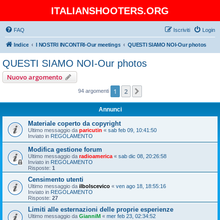
ITALIANSHOOTERS.ORG
FAQ
Iscriviti
Login
Indice
I NOSTRI INCONTRI-Our meetings
QUESTI SIAMO NOI-Our photos
QUESTI SIAMO NOI-Our photos
Nuovo argomento
1
2
Prossimo
94 argomenti
Annunci
Materiale coperto da copyright
Ultimo messaggio da
paricutin
«
sab feb 09, 10:41:50
Inviato in
REGOLAMENTO
Modifica gestione forum
Ultimo messaggio da
radioamerica
«
sab dic 08, 20:26:58
Inviato in
REGOLAMENTO
Risposte:
1
Censimento utenti
Ultimo messaggio da
ilbolscevico
«
ven ago 18, 18:55:16
Inviato in
REGOLAMENTO
Risposte:
27
Limiti alle esternazioni delle proprie esperienze
Ultimo messaggio da
GianniM
«
mer feb 23, 02:34:52