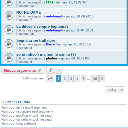
Ultimo messaggio da
FDM
«
dom apr 21, 12:37:24
Risposte:
12
NOTRE DAME
Ultimo messaggio da
ordotempli
«
gio apr 18, 06:24:13
Risposte:
7
La difesa è sempre legittima?
Ultimo messaggio da
ordotempli
«
gio apr 11, 04:52:54
Risposte:
16
Segnalazioe truffatore
Ultimo messaggio da
Blackrifle
«
gio apr 11, 00:15:10
Risposte:
8
sono ridicoli ma non lo sanno (?)
Ultimo messaggio da
phobos
«
gio apr 04, 15:47:05
Risposte:
4
Nuovo argomento
Pagina
1
di
36
1
2
3
4
5
36
Prossimo
1784 argomenti
…
Vai a
PERMESSI FORUM
Non puoi
aprire nuovi argomenti
Non puoi
rispondere negli argomenti
Non puoi
modificare i tuoi messaggi
Non puoi
cancellare i tuoi messaggi
Non puoi
inviare allegati