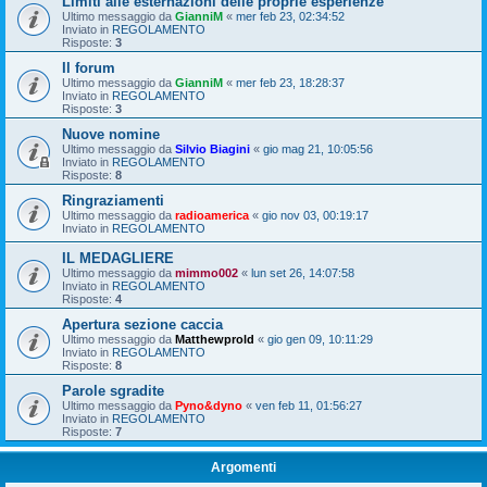
Limiti alle esternazioni delle proprie esperienze
Ultimo messaggio da
GianniM
«
mer feb 23, 02:34:52
Inviato in
REGOLAMENTO
Risposte:
3
Il forum
Ultimo messaggio da
GianniM
«
mer feb 23, 18:28:37
Inviato in
REGOLAMENTO
Risposte:
3
Nuove nomine
Ultimo messaggio da
Silvio Biagini
«
gio mag 21, 10:05:56
Inviato in
REGOLAMENTO
Risposte:
8
Ringraziamenti
Ultimo messaggio da
radioamerica
«
gio nov 03, 00:19:17
Inviato in
REGOLAMENTO
IL MEDAGLIERE
Ultimo messaggio da
mimmo002
«
lun set 26, 14:07:58
Inviato in
REGOLAMENTO
Risposte:
4
Apertura sezione caccia
Ultimo messaggio da
Matthewprold
«
gio gen 09, 10:11:29
Inviato in
REGOLAMENTO
Risposte:
8
Parole sgradite
Ultimo messaggio da
Pyno&dyno
«
ven feb 11, 01:56:27
Inviato in
REGOLAMENTO
Risposte:
7
Argomenti