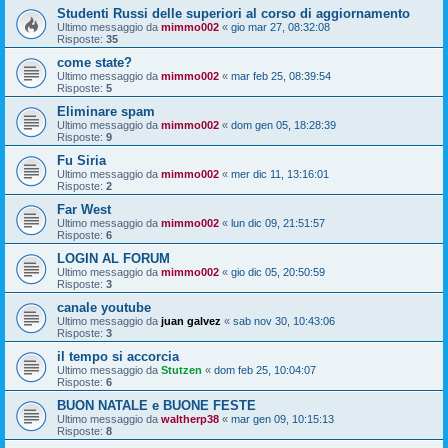
Studenti Russi delle superiori al corso di aggiornamento
Ultimo messaggio da
mimmo002
«
gio mar 27, 08:32:08
Risposte:
35
come state?
Ultimo messaggio da
mimmo002
«
mar feb 25, 08:39:54
Risposte:
5
Eliminare spam
Ultimo messaggio da
mimmo002
«
dom gen 05, 18:28:39
Risposte:
9
Fu Siria
Ultimo messaggio da
mimmo002
«
mer dic 11, 13:16:01
Risposte:
2
Far West
Ultimo messaggio da
mimmo002
«
lun dic 09, 21:51:57
Risposte:
6
LOGIN AL FORUM
Ultimo messaggio da
mimmo002
«
gio dic 05, 20:50:59
Risposte:
3
canale youtube
Ultimo messaggio da
juan galvez
«
sab nov 30, 10:43:06
Risposte:
3
il tempo si accorcia
Ultimo messaggio da
Stutzen
«
dom feb 25, 10:04:07
Risposte:
6
BUON NATALE e BUONE FESTE
Ultimo messaggio da
waltherp38
«
mar gen 09, 10:15:13
Risposte:
8