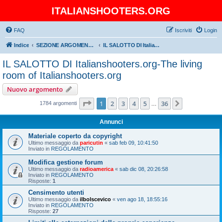
ITALIANSHOOTERS.ORG
FAQ
Iscriviti
Login
Indice
SEZIONE ARGOMENTI GENERICI-Section General Topics
IL SALOTTO DI Italianshooters.org-The living room of Italianshooters.org
IL SALOTTO DI Italianshooters.org-The living
room of Italianshooters.org
Nuovo argomento
Pagina
1
di
36
1
2
3
4
5
36
Prossimo
1784 argomenti
…
Annunci
Materiale coperto da copyright
Ultimo messaggio da
paricutin
«
sab feb 09, 10:41:50
Inviato in
REGOLAMENTO
Modifica gestione forum
Ultimo messaggio da
radioamerica
«
sab dic 08, 20:26:58
Inviato in
REGOLAMENTO
Risposte:
1
Censimento utenti
Ultimo messaggio da
ilbolscevico
«
ven ago 18, 18:55:16
Inviato in
REGOLAMENTO
Risposte:
27