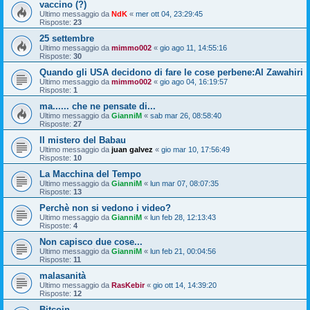
vaccino (?)
Ultimo messaggio da
NdK
«
mer ott 04, 23:29:45
Risposte:
23
25 settembre
Ultimo messaggio da
mimmo002
«
gio ago 11, 14:55:16
Risposte:
30
Quando gli USA decidono di fare le cose perbene:Al Zawahiri
Ultimo messaggio da
mimmo002
«
gio ago 04, 16:19:57
Risposte:
1
ma...... che ne pensate di...
Ultimo messaggio da
GianniM
«
sab mar 26, 08:58:40
Risposte:
27
Il mistero del Babau
Ultimo messaggio da
juan galvez
«
gio mar 10, 17:56:49
Risposte:
10
La Macchina del Tempo
Ultimo messaggio da
GianniM
«
lun mar 07, 08:07:35
Risposte:
13
Perchè non si vedono i video?
Ultimo messaggio da
GianniM
«
lun feb 28, 12:13:43
Risposte:
4
Non capisco due cose...
Ultimo messaggio da
GianniM
«
lun feb 21, 00:04:56
Risposte:
11
malasanità
Ultimo messaggio da
RasKebir
«
gio ott 14, 14:39:20
Risposte:
12
Bitcoin