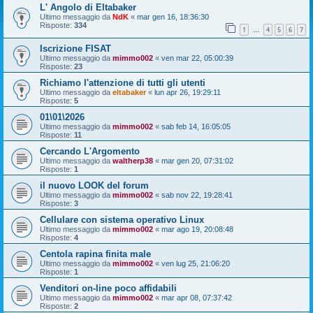
L' Angolo di Eltabaker
Ultimo messaggio da
NdK
«
mar gen 16, 18:36:30
Risposte:
334
1
4
5
6
7
…
Iscrizione FISAT
Ultimo messaggio da
mimmo002
«
ven mar 22, 05:00:39
Risposte:
23
Richiamo l'attenzione di tutti gli utenti
Ultimo messaggio da
eltabaker
«
lun apr 26, 19:29:11
Risposte:
5
01\01\2026
Ultimo messaggio da
mimmo002
«
sab feb 14, 16:05:05
Risposte:
11
Cercando L'Argomento
Ultimo messaggio da
waltherp38
«
mar gen 20, 07:31:02
Risposte:
1
il nuovo LOOK del forum
Ultimo messaggio da
mimmo002
«
sab nov 22, 19:28:41
Risposte:
3
Cellulare con sistema operativo Linux
Ultimo messaggio da
mimmo002
«
mar ago 19, 20:08:48
Risposte:
4
Centola rapina finita male
Ultimo messaggio da
mimmo002
«
ven lug 25, 21:06:20
Risposte:
1
Venditori on-line poco affidabili
Ultimo messaggio da
mimmo002
«
mar apr 08, 07:37:42
Risposte:
2