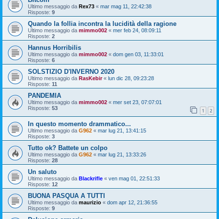
Ultimo messaggio da
Rex73
«
mar mag 11, 22:42:38
Risposte:
9
Quando la follia incontra la lucidità della ragione
Ultimo messaggio da
mimmo002
«
mer feb 24, 08:09:11
Risposte:
2
Hannus Horribilis
Ultimo messaggio da
mimmo002
«
dom gen 03, 11:33:01
Risposte:
6
SOLSTIZIO D'INVERNO 2020
Ultimo messaggio da
RasKebir
«
lun dic 28, 09:23:28
Risposte:
11
PANDEMIA
Ultimo messaggio da
mimmo002
«
mer set 23, 07:07:01
Risposte:
53
1
2
In questo momento drammatico...
Ultimo messaggio da
G962
«
mar lug 21, 13:41:15
Risposte:
3
Tutto ok? Battete un colpo
Ultimo messaggio da
G962
«
mar lug 21, 13:33:26
Risposte:
28
Un saluto
Ultimo messaggio da
Blackrifle
«
ven mag 01, 22:51:33
Risposte:
12
BUONA PASQUA A TUTTI
Ultimo messaggio da
maurizio
«
dom apr 12, 21:36:55
Risposte:
9