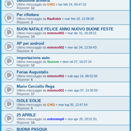
Delusione armeria
Ultimo messaggio da
G962
«
lun feb 24, 09:47:10
Risposte:
12
Per riflettere
Ultimo messaggio da
RasKebir
«
mar feb 18, 12:08:08
Risposte:
2
BUON NATALE FELICE ANNO NUOVO BUONE FESTE
Ultimo messaggio da
mimmo002
«
mar dic 31, 16:28:21
Risposte:
14
AP per android
Ultimo messaggio da
mimmo002
«
mer dic 04, 13:59:43
Risposte:
4
importazione auto
Ultimo messaggio da
Stutzen
«
dom ott 27, 16:07:24
Risposte:
12
Feriae Augustalis
Ultimo messaggio da
mimmo002
«
sab ago 24, 08:52:56
Risposte:
6
Mario Cerciello Rega
Ultimo messaggio da
mimmo002
«
mer ago 07, 14:30:59
Risposte:
17
ISOLE EOLIE
Ultimo messaggio da
G962
«
mar lug 30, 12:47:54
Risposte:
5
25 APRILE
Ultimo messaggio da
ordotempli
«
ven apr 26, 20:01:51
Risposte:
15
BUONA PASQUA