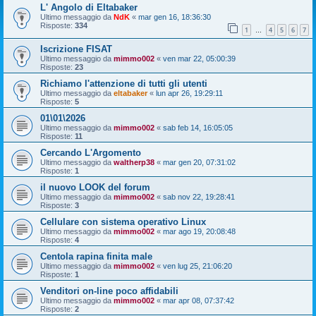
L' Angolo di Eltabaker
Ultimo messaggio da
NdK
«
mar gen 16, 18:36:30
Risposte:
334
1
4
5
6
7
…
Iscrizione FISAT
Ultimo messaggio da
mimmo002
«
ven mar 22, 05:00:39
Risposte:
23
Richiamo l'attenzione di tutti gli utenti
Ultimo messaggio da
eltabaker
«
lun apr 26, 19:29:11
Risposte:
5
01\01\2026
Ultimo messaggio da
mimmo002
«
sab feb 14, 16:05:05
Risposte:
11
Cercando L'Argomento
Ultimo messaggio da
waltherp38
«
mar gen 20, 07:31:02
Risposte:
1
il nuovo LOOK del forum
Ultimo messaggio da
mimmo002
«
sab nov 22, 19:28:41
Risposte:
3
Cellulare con sistema operativo Linux
Ultimo messaggio da
mimmo002
«
mar ago 19, 20:08:48
Risposte:
4
Centola rapina finita male
Ultimo messaggio da
mimmo002
«
ven lug 25, 21:06:20
Risposte:
1
Venditori on-line poco affidabili
Ultimo messaggio da
mimmo002
«
mar apr 08, 07:37:42
Risposte:
2