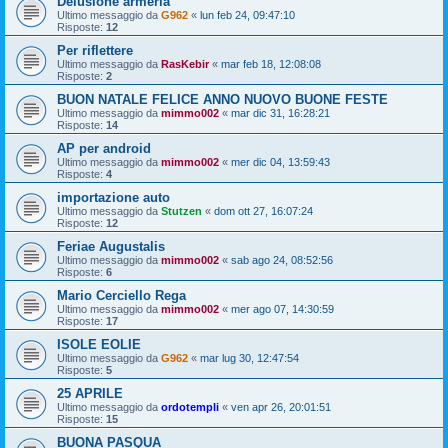
Delusione armeria
Ultimo messaggio da
G962
«
lun feb 24, 09:47:10
Risposte:
12
Per riflettere
Ultimo messaggio da
RasKebir
«
mar feb 18, 12:08:08
Risposte:
2
BUON NATALE FELICE ANNO NUOVO BUONE FESTE
Ultimo messaggio da
mimmo002
«
mar dic 31, 16:28:21
Risposte:
14
AP per android
Ultimo messaggio da
mimmo002
«
mer dic 04, 13:59:43
Risposte:
4
importazione auto
Ultimo messaggio da
Stutzen
«
dom ott 27, 16:07:24
Risposte:
12
Feriae Augustalis
Ultimo messaggio da
mimmo002
«
sab ago 24, 08:52:56
Risposte:
6
Mario Cerciello Rega
Ultimo messaggio da
mimmo002
«
mer ago 07, 14:30:59
Risposte:
17
ISOLE EOLIE
Ultimo messaggio da
G962
«
mar lug 30, 12:47:54
Risposte:
5
25 APRILE
Ultimo messaggio da
ordotempli
«
ven apr 26, 20:01:51
Risposte:
15
BUONA PASQUA