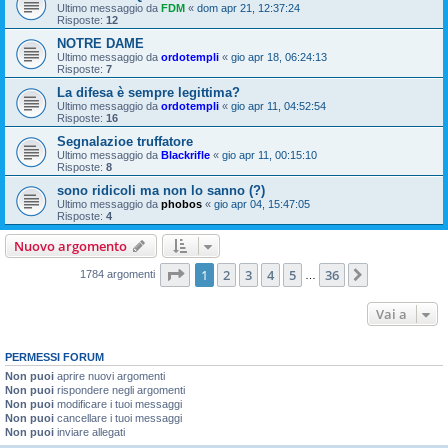
Ultimo messaggio da
FDM
«
dom apr 21, 12:37:24
Risposte:
12
NOTRE DAME
Ultimo messaggio da
ordotempli
«
gio apr 18, 06:24:13
Risposte:
7
La difesa è sempre legittima?
Ultimo messaggio da
ordotempli
«
gio apr 11, 04:52:54
Risposte:
16
Segnalazioe truffatore
Ultimo messaggio da
Blackrifle
«
gio apr 11, 00:15:10
Risposte:
8
sono ridicoli ma non lo sanno (?)
Ultimo messaggio da
phobos
«
gio apr 04, 15:47:05
Risposte:
4
Nuovo argomento
Pagina
1
di
36
1
2
3
4
5
36
Prossimo
1784 argomenti
…
Vai a
PERMESSI FORUM
Non puoi
aprire nuovi argomenti
Non puoi
rispondere negli argomenti
Non puoi
modificare i tuoi messaggi
Non puoi
cancellare i tuoi messaggi
Non puoi
inviare allegati