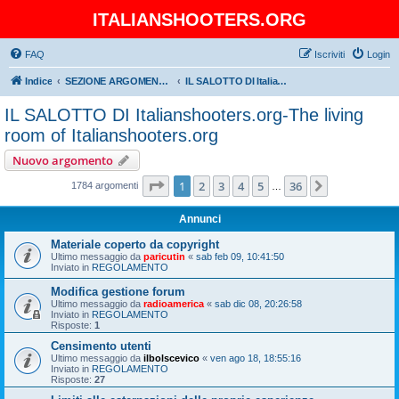
ITALIANSHOOTERS.ORG
FAQ
Iscriviti
Login
Indice
SEZIONE ARGOMENTI GENERICI-Section General Topics
IL SALOTTO DI Italianshooters.org-The living room of Italianshooters.org
IL SALOTTO DI Italianshooters.org-The living
room of Italianshooters.org
Nuovo argomento
Pagina
1
di
36
1
2
3
4
5
36
Prossimo
1784 argomenti
…
Annunci
Materiale coperto da copyright
Ultimo messaggio da
paricutin
«
sab feb 09, 10:41:50
Inviato in
REGOLAMENTO
Modifica gestione forum
Ultimo messaggio da
radioamerica
«
sab dic 08, 20:26:58
Inviato in
REGOLAMENTO
Risposte:
1
Censimento utenti
Ultimo messaggio da
ilbolscevico
«
ven ago 18, 18:55:16
Inviato in
REGOLAMENTO
Risposte:
27