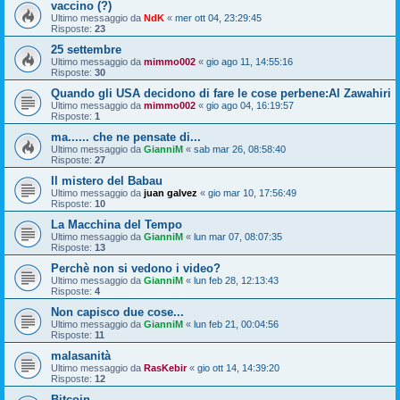
vaccino (?)
Ultimo messaggio da
NdK
«
mer ott 04, 23:29:45
Risposte:
23
25 settembre
Ultimo messaggio da
mimmo002
«
gio ago 11, 14:55:16
Risposte:
30
Quando gli USA decidono di fare le cose perbene:Al Zawahiri
Ultimo messaggio da
mimmo002
«
gio ago 04, 16:19:57
Risposte:
1
ma...... che ne pensate di...
Ultimo messaggio da
GianniM
«
sab mar 26, 08:58:40
Risposte:
27
Il mistero del Babau
Ultimo messaggio da
juan galvez
«
gio mar 10, 17:56:49
Risposte:
10
La Macchina del Tempo
Ultimo messaggio da
GianniM
«
lun mar 07, 08:07:35
Risposte:
13
Perchè non si vedono i video?
Ultimo messaggio da
GianniM
«
lun feb 28, 12:13:43
Risposte:
4
Non capisco due cose...
Ultimo messaggio da
GianniM
«
lun feb 21, 00:04:56
Risposte:
11
malasanità
Ultimo messaggio da
RasKebir
«
gio ott 14, 14:39:20
Risposte:
12
Bitcoin