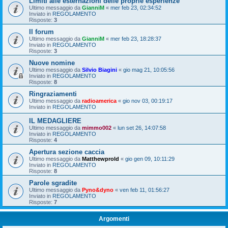
Limiti alle esternazioni delle proprie esperienze
Ultimo messaggio da
GianniM
«
mer feb 23, 02:34:52
Inviato in
REGOLAMENTO
Risposte:
3
Il forum
Ultimo messaggio da
GianniM
«
mer feb 23, 18:28:37
Inviato in
REGOLAMENTO
Risposte:
3
Nuove nomine
Ultimo messaggio da
Silvio Biagini
«
gio mag 21, 10:05:56
Inviato in
REGOLAMENTO
Risposte:
8
Ringraziamenti
Ultimo messaggio da
radioamerica
«
gio nov 03, 00:19:17
Inviato in
REGOLAMENTO
IL MEDAGLIERE
Ultimo messaggio da
mimmo002
«
lun set 26, 14:07:58
Inviato in
REGOLAMENTO
Risposte:
4
Apertura sezione caccia
Ultimo messaggio da
Matthewprold
«
gio gen 09, 10:11:29
Inviato in
REGOLAMENTO
Risposte:
8
Parole sgradite
Ultimo messaggio da
Pyno&dyno
«
ven feb 11, 01:56:27
Inviato in
REGOLAMENTO
Risposte:
7
Argomenti