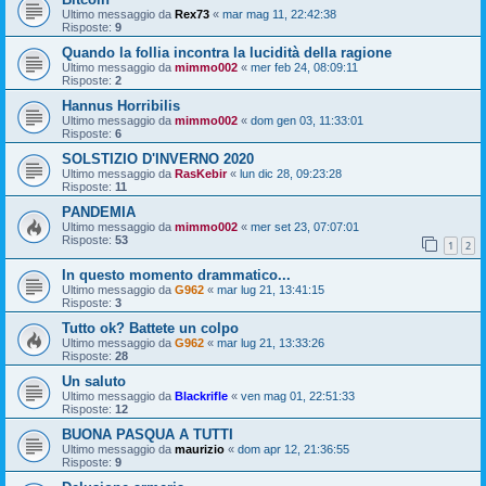
Ultimo messaggio da
Rex73
«
mar mag 11, 22:42:38
Risposte:
9
Quando la follia incontra la lucidità della ragione
Ultimo messaggio da
mimmo002
«
mer feb 24, 08:09:11
Risposte:
2
Hannus Horribilis
Ultimo messaggio da
mimmo002
«
dom gen 03, 11:33:01
Risposte:
6
SOLSTIZIO D'INVERNO 2020
Ultimo messaggio da
RasKebir
«
lun dic 28, 09:23:28
Risposte:
11
PANDEMIA
Ultimo messaggio da
mimmo002
«
mer set 23, 07:07:01
Risposte:
53
1
2
In questo momento drammatico...
Ultimo messaggio da
G962
«
mar lug 21, 13:41:15
Risposte:
3
Tutto ok? Battete un colpo
Ultimo messaggio da
G962
«
mar lug 21, 13:33:26
Risposte:
28
Un saluto
Ultimo messaggio da
Blackrifle
«
ven mag 01, 22:51:33
Risposte:
12
BUONA PASQUA A TUTTI
Ultimo messaggio da
maurizio
«
dom apr 12, 21:36:55
Risposte:
9