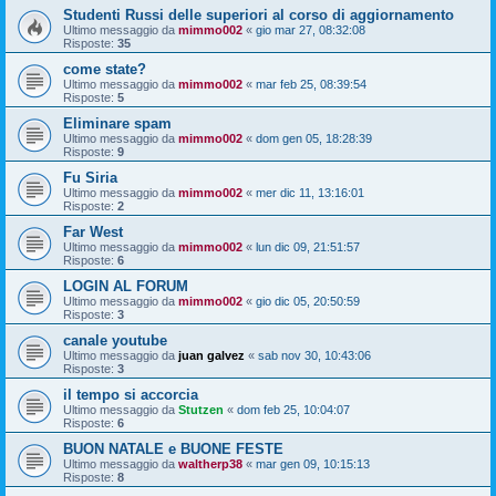
Studenti Russi delle superiori al corso di aggiornamento
Ultimo messaggio da
mimmo002
«
gio mar 27, 08:32:08
Risposte:
35
come state?
Ultimo messaggio da
mimmo002
«
mar feb 25, 08:39:54
Risposte:
5
Eliminare spam
Ultimo messaggio da
mimmo002
«
dom gen 05, 18:28:39
Risposte:
9
Fu Siria
Ultimo messaggio da
mimmo002
«
mer dic 11, 13:16:01
Risposte:
2
Far West
Ultimo messaggio da
mimmo002
«
lun dic 09, 21:51:57
Risposte:
6
LOGIN AL FORUM
Ultimo messaggio da
mimmo002
«
gio dic 05, 20:50:59
Risposte:
3
canale youtube
Ultimo messaggio da
juan galvez
«
sab nov 30, 10:43:06
Risposte:
3
il tempo si accorcia
Ultimo messaggio da
Stutzen
«
dom feb 25, 10:04:07
Risposte:
6
BUON NATALE e BUONE FESTE
Ultimo messaggio da
waltherp38
«
mar gen 09, 10:15:13
Risposte:
8