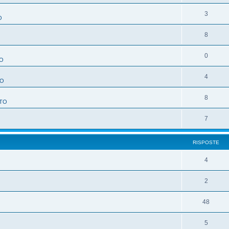
3
O
8
O
0
O
4
TO
8
TO
7
RISPOSTE
4
2
48
5