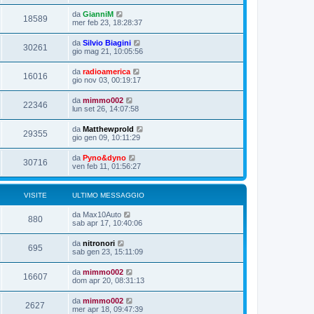
da
GianniM
18589
mer feb 23, 18:28:37
da
Silvio Biagini
30261
gio mag 21, 10:05:56
da
radioamerica
16016
gio nov 03, 00:19:17
da
mimmo002
22346
lun set 26, 14:07:58
da
Matthewprold
29355
gio gen 09, 10:11:29
da
Pyno&dyno
30716
ven feb 11, 01:56:27
VISITE
ULTIMO MESSAGGIO
da
Max10Auto
880
sab apr 17, 10:40:06
da
nitronori
695
sab gen 23, 15:11:09
da
mimmo002
16607
dom apr 20, 08:31:13
da
mimmo002
2627
mer apr 18, 09:47:39