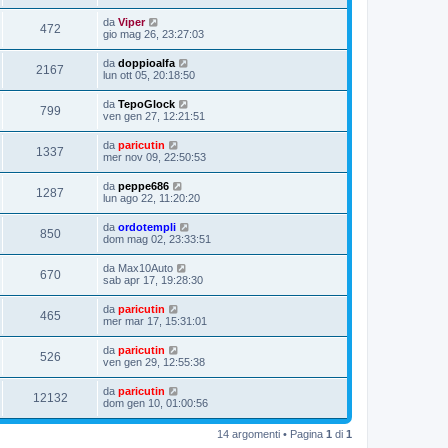
da
Viper
472
gio mag 26, 23:27:03
da
doppioalfa
2167
lun ott 05, 20:18:50
da
TepoGlock
799
ven gen 27, 12:21:51
da
paricutin
1337
mer nov 09, 22:50:53
da
peppe686
1287
lun ago 22, 11:20:20
da
ordotempli
850
dom mag 02, 23:33:51
da
Max10Auto
670
sab apr 17, 19:28:30
da
paricutin
465
mer mar 17, 15:31:01
da
paricutin
526
ven gen 29, 12:55:38
da
paricutin
12132
dom gen 10, 01:00:56
14 argomenti • Pagina
1
di
1