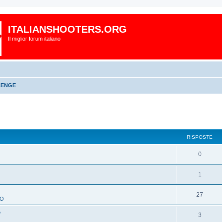
ITALIANSHOOTERS.ORG
Il miglior forum italiano
LENGE
RISPOSTE
0
1
O
27
TO
e
3