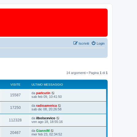
Iscriviti
Login
14 argomenti • Pagina
1
di
1
VISITE
ULTIMO MESSAGGIO
da
paricutin
15587
sab feb 09, 10:41:50
da
radioamerica
17250
sab dic 08, 20:26:58
da
ilbolscevico
112328
ven ago 18, 18:55:16
da
GianniM
20467
mer feb 23, 02:34:52