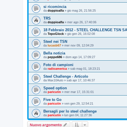
si ricomincia
da
doppioalfa
»
gio mag 26, 21:56:25
TRS
da
doppioalfa
»
mer ago 26, 17:40:06
18 Febbraio 2012 - STEEL CHALLENGE TSN S
da
TepoGlock
»
gio gen 26, 16:02:08
Steel nei TSN
da
lucasb67
»
mer nov 09, 12:04:29
Bella notizia
da
peppe686
»
dom ago 14, 17:09:27
Foto di campioni
da
radioamerica
»
sab mag 01, 18:23:21
Steel Challenge - Articolo
da
Max10Auto
»
sab apr 17, 10:46:37
Speed option
da
paricutin
»
mer mar 17, 15:31:01
Five to Go
da
paricutin
»
ven gen 29, 12:54:21
Bersagli per lo steel challenge
da
paricutin
»
lun gen 04, 11:27:36
Nuovo argomento