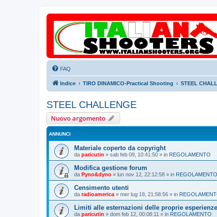
FAQ
Indice
TIRO DINAMICO-Practical Shooting
STEEL CHAL
STEEL CHALLENGE
Nuovo argomento
ANNUNCI
Materiale coperto da copyright
da
paricutin
»
sab feb 09, 10:41:50
» in
REGOLAMENTO
Modifica gestione forum
da
Pyno&dyno
»
lun nov 12, 22:12:58
» in
REGOLAMENT
Censimento utenti
da
radioamerica
»
mer lug 18, 21:58:56
» in
REGOLAMEN
Limiti alle esternazioni delle proprie esperienz
da
paricutin
»
dom feb 12, 00:08:11
» in
REGOLAMENTO