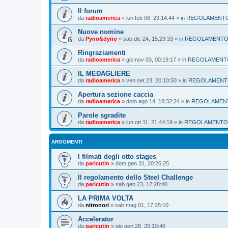
Il forum
da
radioamerica
»
lun feb 06, 23:14:44
» in
REGOLAMENT
Nuove nomine
da
Pyno&dyno
»
sab dic 24, 15:29:33
» in
REGOLAMENT
Ringraziamenti
da
radioamerica
»
gio nov 03, 00:19:17
» in
REGOLAMENT
IL MEDAGLIERE
da
radioamerica
»
ven set 23, 20:10:50
» in
REGOLAMEN
Apertura sezione caccia
da
radioamerica
»
dom ago 14, 18:32:24
» in
REGOLAMEN
Parole sgradite
da
radioamerica
»
lun ott 11, 21:44:19
» in
REGOLAMENTO
ARGOMENTI
I filmati degli otto stages
da
paricutin
»
dom gen 31, 20:26:25
Il regolamento dello Steel Challenge
da
paricutin
»
sab gen 23, 12:28:40
LA PRIMA VOLTA
da
nitronori
»
sab mag 01, 17:25:10
Accelerator
da
paricutin
»
gio gen 28, 20:10:46