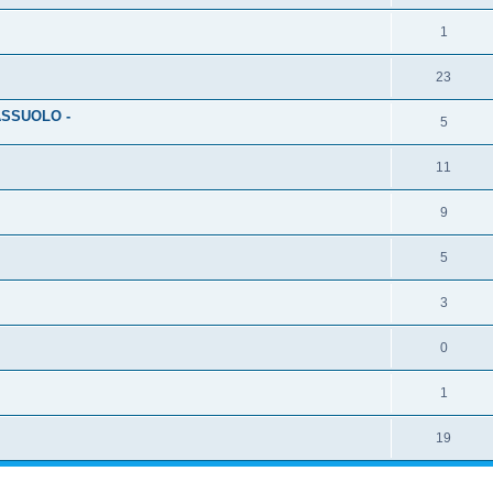
1
23
ASSUOLO -
5
11
9
5
3
0
1
19