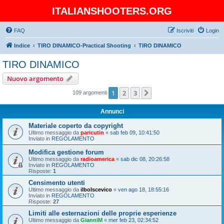
ITALIANSHOOTERS.ORG
FAQ
Iscriviti
Login
Indice
TIRO DINAMICO-Practical Shooting
TIRO DINAMICO
TIRO DINAMICO
Nuovo argomento
1
2
3
Prossimo
109 argomenti
Annunci
Materiale coperto da copyright
Ultimo messaggio da
paricutin
«
sab feb 09, 10:41:50
Inviato in
REGOLAMENTO
Modifica gestione forum
Ultimo messaggio da
radioamerica
«
sab dic 08, 20:26:58
Inviato in
REGOLAMENTO
Risposte:
1
Censimento utenti
Ultimo messaggio da
ilbolscevico
«
ven ago 18, 18:55:16
Inviato in
REGOLAMENTO
Risposte:
27
Limiti alle esternazioni delle proprie esperienze
Ultimo messaggio da
GianniM
«
mer feb 23, 02:34:52