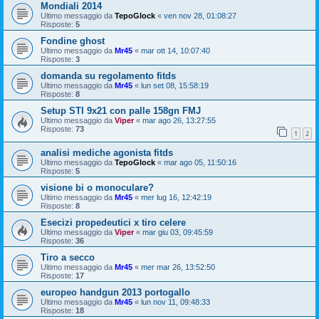
Mondiali 2014
Ultimo messaggio da
TepoGlock
«
ven nov 28, 01:08:27
Risposte:
5
Fondine ghost
Ultimo messaggio da
Mr45
«
mar ott 14, 10:07:40
Risposte:
3
domanda su regolamento fitds
Ultimo messaggio da
Mr45
«
lun set 08, 15:58:19
Risposte:
8
Setup STI 9x21 con palle 158gn FMJ
Ultimo messaggio da
Viper
«
mar ago 26, 13:27:55
Risposte:
73
1
2
analisi mediche agonista fitds
Ultimo messaggio da
TepoGlock
«
mar ago 05, 11:50:16
Risposte:
5
visione bi o monoculare?
Ultimo messaggio da
Mr45
«
mer lug 16, 12:42:19
Risposte:
8
Esecizi propedeutici x tiro celere
Ultimo messaggio da
Viper
«
mar giu 03, 09:45:59
Risposte:
36
Tiro a secco
Ultimo messaggio da
Mr45
«
mer mar 26, 13:52:50
Risposte:
17
europeo handgun 2013 portogallo
Ultimo messaggio da
Mr45
«
lun nov 11, 09:48:33
Risposte:
18