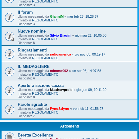
Inviato in
REGOLAMENTO
Risposte:
3
Il forum
Ultimo messaggio da
GianniM
«
mer feb 23, 18:28:37
Inviato in
REGOLAMENTO
Risposte:
3
Nuove nomine
Ultimo messaggio da
Silvio Biagini
«
gio mag 21, 10:05:56
Inviato in
REGOLAMENTO
Risposte:
8
Ringraziamenti
Ultimo messaggio da
radioamerica
«
gio nov 03, 00:19:17
Inviato in
REGOLAMENTO
IL MEDAGLIERE
Ultimo messaggio da
mimmo002
«
lun set 26, 14:07:58
Inviato in
REGOLAMENTO
Risposte:
4
Apertura sezione caccia
Ultimo messaggio da
Matthewprold
«
gio gen 09, 10:11:29
Inviato in
REGOLAMENTO
Risposte:
8
Parole sgradite
Ultimo messaggio da
Pyno&dyno
«
ven feb 11, 01:56:27
Inviato in
REGOLAMENTO
Risposte:
7
Argomenti
Beretta Excellence