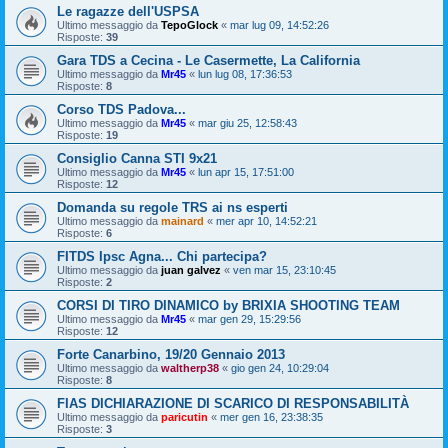
Le ragazze dell'USPSA
Ultimo messaggio da
TepoGlock
«
mar lug 09, 14:52:26
Risposte:
39
Gara TDS a Cecina - Le Casermette, La California
Ultimo messaggio da
Mr45
«
lun lug 08, 17:36:53
Risposte:
8
Corso TDS Padova...
Ultimo messaggio da
Mr45
«
mar giu 25, 12:58:43
Risposte:
19
Consiglio Canna STI 9x21
Ultimo messaggio da
Mr45
«
lun apr 15, 17:51:00
Risposte:
12
Domanda su regole TRS ai ns esperti
Ultimo messaggio da
mainard
«
mer apr 10, 14:52:21
Risposte:
6
FITDS Ipsc Agna... Chi partecipa?
Ultimo messaggio da
juan galvez
«
ven mar 15, 23:10:45
Risposte:
2
CORSI DI TIRO DINAMICO by BRIXIA SHOOTING TEAM
Ultimo messaggio da
Mr45
«
mar gen 29, 15:29:56
Risposte:
12
Forte Canarbino, 19/20 Gennaio 2013
Ultimo messaggio da
waltherp38
«
gio gen 24, 10:29:04
Risposte:
8
FIAS DICHIARAZIONE DI SCARICO DI RESPONSABILITÀ
Ultimo messaggio da
paricutin
«
mer gen 16, 23:38:35
Risposte:
3