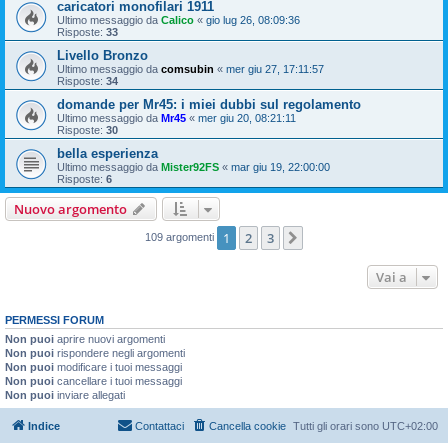
caricatori monofilari 1911
Ultimo messaggio da
Calico
«
gio lug 26, 08:09:36
Risposte:
33
Livello Bronzo
Ultimo messaggio da
comsubin
«
mer giu 27, 17:11:57
Risposte:
34
domande per Mr45: i miei dubbi sul regolamento
Ultimo messaggio da
Mr45
«
mer giu 20, 08:21:11
Risposte:
30
bella esperienza
Ultimo messaggio da
Mister92FS
«
mar giu 19, 22:00:00
Risposte:
6
Nuovo argomento
1
2
3
Prossimo
109 argomenti
Vai a
PERMESSI FORUM
Non puoi
aprire nuovi argomenti
Non puoi
rispondere negli argomenti
Non puoi
modificare i tuoi messaggi
Non puoi
cancellare i tuoi messaggi
Non puoi
inviare allegati
Indice
Contattaci
Cancella cookie
Tutti gli orari sono
UTC+02:00