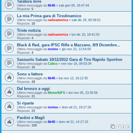
Taratura mire
Ultimo messaggio da
Mr45
«
sab gen 05, 18:47:44
Risposte:
5
La mia Prima gara di Tirodinamico
Ultimo messaggio da
radioamerica
«
sab dic 29, 00:39:51
Risposte:
18
Triste notizia
Ultimo messaggio da
radioamerica
«
lun dic 10, 18:41:03
Risposte:
4
Black & Red, gara IPSC Rifle a Mazzano, 8/9 Dicembre...
Ultimo messaggio da
tonino
«
gio nov 22, 12:54:00
Risposte:
4
Sassuolo Sabato 10/11/2012 Gara di Tiro Rapido Sportivo
Ultimo messaggio da
Calico
«
ven nov 16, 09:53:34
Risposte:
16
Sono a fattore
Ultimo messaggio da
Mr45
«
lun nov 12, 18:12:35
Risposte:
28
Dal bronzo a oggi
Ultimo messaggio da
Mister92FS
«
lun nov 05, 23:35:56
Risposte:
21
Si riparte
Ultimo messaggio da
tonino
«
dom ott 21, 19:27:26
Risposte:
23
Pardini e Magli
Ultimo messaggio da
Mr45
«
dom ott 21, 14:17:15
Risposte:
100
1
2
3