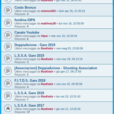
Ultimo messaggio da
RasKebir
«
gio mar 31, 08:41:43
Costo Bronzo
Ultimo messaggio da
mimmo002
«
dom apr 25, 21:35:16
Risposte:
4
fondina IDPA
Ultimo messaggio da
waltherp38
«
lun nov 16, 10:35:09
Risposte:
9
Canale Youtube
Ultimo messaggio da
Viper
«
mar nov 10, 15:20:44
Risposte:
6
DoppiaAzione - Gare 2019
Ultimo messaggio da
RasKebir
«
ven mag 03, 13:00:06
L.S.S.A. Gare 2019
Ultimo messaggio da
RasKebir
«
ven mar 29, 09:13:19
Risposte:
3
[Associazioni] DoppiaAzione - Shooting Association
Ultimo messaggio da
RasKebir
«
gio gen 17, 09:17:56
Risposte:
2
F.I.T.D.S. Gare 2018
Ultimo messaggio da
RasKebir
«
ven nov 02, 09:35:08
Risposte:
4
L.S.S.A. Gare 2018
Ultimo messaggio da
RasKebir
«
lun set 10, 10:31:42
Risposte:
7
L.S.S.A. Gare 2017
Ultimo messaggio da
RasKebir
«
gio set 21, 14:25:29
Risposte:
37