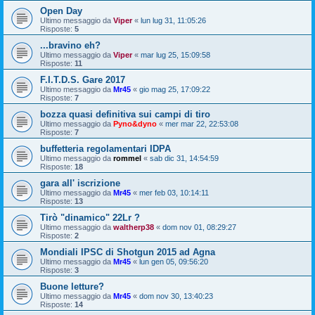
Open Day
Ultimo messaggio da
Viper
«
lun lug 31, 11:05:26
Risposte:
5
...bravino eh?
Ultimo messaggio da
Viper
«
mar lug 25, 15:09:58
Risposte:
11
F.I.T.D.S. Gare 2017
Ultimo messaggio da
Mr45
«
gio mag 25, 17:09:22
Risposte:
7
bozza quasi definitiva sui campi di tiro
Ultimo messaggio da
Pyno&dyno
«
mer mar 22, 22:53:08
Risposte:
7
buffetteria regolamentari IDPA
Ultimo messaggio da
rommel
«
sab dic 31, 14:54:59
Risposte:
18
gara all' iscrizione
Ultimo messaggio da
Mr45
«
mer feb 03, 10:14:11
Risposte:
13
Tirò "dinamico" 22Lr ?
Ultimo messaggio da
waltherp38
«
dom nov 01, 08:29:27
Risposte:
2
Mondiali IPSC di Shotgun 2015 ad Agna
Ultimo messaggio da
Mr45
«
lun gen 05, 09:56:20
Risposte:
3
Buone letture?
Ultimo messaggio da
Mr45
«
dom nov 30, 13:40:23
Risposte:
14