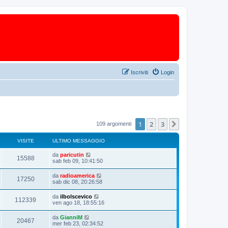
Iscriviti
Login
1
2
3
Prossimo
109 argomenti
VISITE
ULTIMO MESSAGGIO
da
paricutin
15588
sab feb 09, 10:41:50
da
radioamerica
17250
sab dic 08, 20:26:58
da
ilbolscevico
112339
ven ago 18, 18:55:16
da
GianniM
20467
mer feb 23, 02:34:52