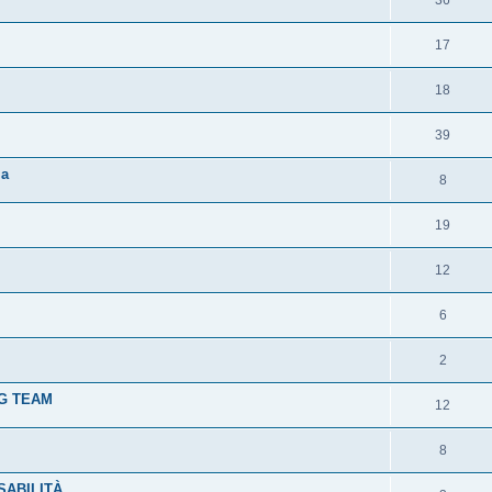
17
18
39
ia
8
19
12
6
2
NG TEAM
12
8
SABILITÀ