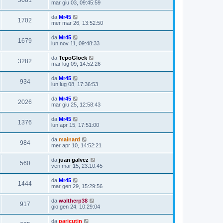
mar giu 03, 09:45:59
da
Mr45
1702
mer mar 26, 13:52:50
da
Mr45
1679
lun nov 11, 09:48:33
da
TepoGlock
3282
mar lug 09, 14:52:26
da
Mr45
934
lun lug 08, 17:36:53
da
Mr45
2026
mar giu 25, 12:58:43
da
Mr45
1376
lun apr 15, 17:51:00
da
mainard
984
mer apr 10, 14:52:21
da
juan galvez
560
ven mar 15, 23:10:45
da
Mr45
1444
mar gen 29, 15:29:56
da
waltherp38
917
gio gen 24, 10:29:04
da
paricutin