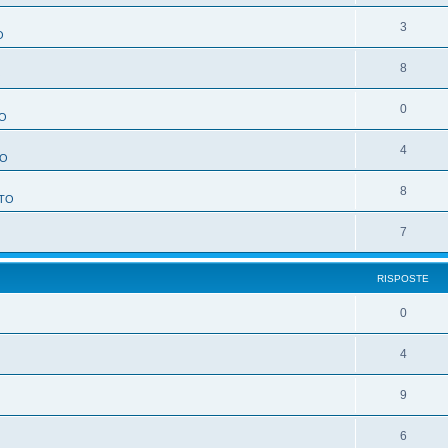
3
O
8
O
0
O
4
TO
8
TO
7
RISPOSTE
0
4
9
6