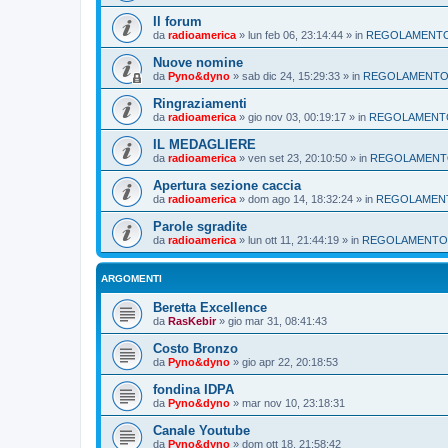
Il forum
da
radioamerica
»
lun feb 06, 23:14:44
» in
REGOLAMENT
Nuove nomine
da
Pyno&dyno
»
sab dic 24, 15:29:33
» in
REGOLAMENT
Ringraziamenti
da
radioamerica
»
gio nov 03, 00:19:17
» in
REGOLAMENT
IL MEDAGLIERE
da
radioamerica
»
ven set 23, 20:10:50
» in
REGOLAMEN
Apertura sezione caccia
da
radioamerica
»
dom ago 14, 18:32:24
» in
REGOLAMEN
Parole sgradite
da
radioamerica
»
lun ott 11, 21:44:19
» in
REGOLAMENTO
ARGOMENTI
Beretta Excellence
da
RasKebir
»
gio mar 31, 08:41:43
Costo Bronzo
da
Pyno&dyno
»
gio apr 22, 20:18:53
fondina IDPA
da
Pyno&dyno
»
mar nov 10, 23:18:31
Canale Youtube
da
Pyno&dyno
»
dom ott 18, 21:58:42