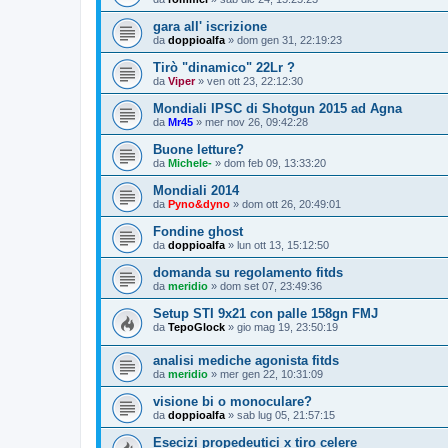
gara all' iscrizione
da
doppioalfa
»
dom gen 31, 22:19:23
Tirò "dinamico" 22Lr ?
da
Viper
»
ven ott 23, 22:12:30
Mondiali IPSC di Shotgun 2015 ad Agna
da
Mr45
»
mer nov 26, 09:42:28
Buone letture?
da
Michele-
»
dom feb 09, 13:33:20
Mondiali 2014
da
Pyno&dyno
»
dom ott 26, 20:49:01
Fondine ghost
da
doppioalfa
»
lun ott 13, 15:12:50
domanda su regolamento fitds
da
meridio
»
dom set 07, 23:49:36
Setup STI 9x21 con palle 158gn FMJ
da
TepoGlock
»
gio mag 19, 23:50:19
analisi mediche agonista fitds
da
meridio
»
mer gen 22, 10:31:09
visione bi o monoculare?
da
doppioalfa
»
sab lug 05, 21:57:15
Esecizi propedeutici x tiro celere