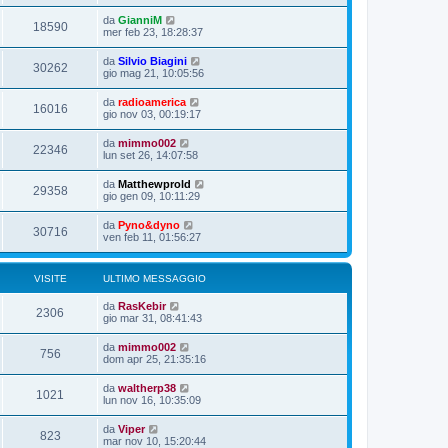
da
GianniM
18590
mer feb 23, 18:28:37
da
Silvio Biagini
30262
gio mag 21, 10:05:56
da
radioamerica
16016
gio nov 03, 00:19:17
da
mimmo002
22346
lun set 26, 14:07:58
da
Matthewprold
29358
gio gen 09, 10:11:29
da
Pyno&dyno
30716
ven feb 11, 01:56:27
VISITE
ULTIMO MESSAGGIO
da
RasKebir
2306
gio mar 31, 08:41:43
da
mimmo002
756
dom apr 25, 21:35:16
da
waltherp38
1021
lun nov 16, 10:35:09
da
Viper
823
mar nov 10, 15:20:44