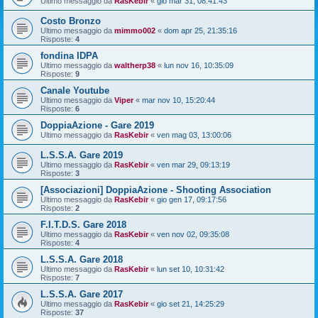
Ultimo messaggio da
RasKebir
«
gio mar 31, 08:41:43
Costo Bronzo
Ultimo messaggio da
mimmo002
«
dom apr 25, 21:35:16
Risposte:
4
fondina IDPA
Ultimo messaggio da
waltherp38
«
lun nov 16, 10:35:09
Risposte:
9
Canale Youtube
Ultimo messaggio da
Viper
«
mar nov 10, 15:20:44
Risposte:
6
DoppiaAzione - Gare 2019
Ultimo messaggio da
RasKebir
«
ven mag 03, 13:00:06
L.S.S.A. Gare 2019
Ultimo messaggio da
RasKebir
«
ven mar 29, 09:13:19
Risposte:
3
[Associazioni] DoppiaAzione - Shooting Association
Ultimo messaggio da
RasKebir
«
gio gen 17, 09:17:56
Risposte:
2
F.I.T.D.S. Gare 2018
Ultimo messaggio da
RasKebir
«
ven nov 02, 09:35:08
Risposte:
4
L.S.S.A. Gare 2018
Ultimo messaggio da
RasKebir
«
lun set 10, 10:31:42
Risposte:
7
L.S.S.A. Gare 2017
Ultimo messaggio da
RasKebir
«
gio set 21, 14:25:29
Risposte:
37