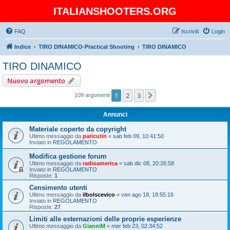
ITALIANSHOOTERS.ORG
FAQ
Iscriviti
Login
Indice
TIRO DINAMICO-Practical Shooting
TIRO DINAMICO
TIRO DINAMICO
Nuovo argomento
1
2
3
Prossimo
109 argomenti
Annunci
Materiale coperto da copyright
Ultimo messaggio da
paricutin
«
sab feb 09, 10:41:50
Inviato in
REGOLAMENTO
Modifica gestione forum
Ultimo messaggio da
radioamerica
«
sab dic 08, 20:26:58
Inviato in
REGOLAMENTO
Risposte:
1
Censimento utenti
Ultimo messaggio da
ilbolscevico
«
ven ago 18, 18:55:16
Inviato in
REGOLAMENTO
Risposte:
27
Limiti alle esternazioni delle proprie esperienze
Ultimo messaggio da
GianniM
«
mer feb 23, 02:34:52