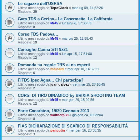
Le ragazze dell'USPSA
Ultimo messaggio da
TepoGlock
«
mar lug 09, 14:52:26
Risposte:
39
Gara TDS a Cecina - Le Casermette, La California
Ultimo messaggio da
Mr45
«
lun lug 08, 17:36:53
Risposte:
8
Corso TDS Padova...
Ultimo messaggio da
Mr45
«
mar giu 25, 12:58:43
Risposte:
19
Consiglio Canna STI 9x21
Ultimo messaggio da
Mr45
«
lun apr 15, 17:51:00
Risposte:
12
Domanda su regole TRS ai ns esperti
Ultimo messaggio da
mainard
«
mer apr 10, 14:52:21
Risposte:
6
FITDS Ipsc Agna... Chi partecipa?
Ultimo messaggio da
juan galvez
«
ven mar 15, 23:10:45
Risposte:
2
CORSI DI TIRO DINAMICO by BRIXIA SHOOTING TEAM
Ultimo messaggio da
Mr45
«
mar gen 29, 15:29:56
Risposte:
12
Forte Canarbino, 19/20 Gennaio 2013
Ultimo messaggio da
waltherp38
«
gio gen 24, 10:29:04
Risposte:
8
FIAS DICHIARAZIONE DI SCARICO DI RESPONSABILITÀ
Ultimo messaggio da
paricutin
«
mer gen 16, 23:38:35
Risposte:
3