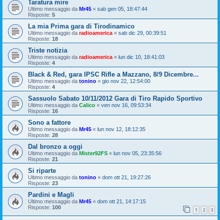
Taratura mire
Ultimo messaggio da
Mr45
«
sab gen 05, 18:47:44
Risposte:
5
La mia Prima gara di Tirodinamico
Ultimo messaggio da
radioamerica
«
sab dic 29, 00:39:51
Risposte:
18
Triste notizia
Ultimo messaggio da
radioamerica
«
lun dic 10, 18:41:03
Risposte:
4
Black & Red, gara IPSC Rifle a Mazzano, 8/9 Dicembre...
Ultimo messaggio da
tonino
«
gio nov 22, 12:54:00
Risposte:
4
Sassuolo Sabato 10/11/2012 Gara di Tiro Rapido Sportivo
Ultimo messaggio da
Calico
«
ven nov 16, 09:53:34
Risposte:
16
Sono a fattore
Ultimo messaggio da
Mr45
«
lun nov 12, 18:12:35
Risposte:
28
Dal bronzo a oggi
Ultimo messaggio da
Mister92FS
«
lun nov 05, 23:35:56
Risposte:
21
Si riparte
Ultimo messaggio da
tonino
«
dom ott 21, 19:27:26
Risposte:
23
Pardini e Magli
Ultimo messaggio da
Mr45
«
dom ott 21, 14:17:15
Risposte:
100
1
2
3