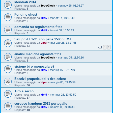
Mondiali 2014
Ultimo messaggio da
TepoGlock
«
ven nov 28, 01:08:27
Risposte:
5
Fondine ghost
Ultimo messaggio da
Mr45
«
mar ott 14, 10:07:40
Risposte:
3
domanda su regolamento fitds
Ultimo messaggio da
Mr45
«
lun set 08, 15:58:19
Risposte:
8
Setup STI 9x21 con palle 158gn FMJ
Ultimo messaggio da
Viper
«
mar ago 26, 13:27:55
Risposte:
73
1
2
analisi mediche agonista fitds
Ultimo messaggio da
TepoGlock
«
mar ago 05, 11:50:16
Risposte:
5
visione bi o monoculare?
Ultimo messaggio da
Mr45
«
mer lug 16, 12:42:19
Risposte:
8
Esecizi propedeutici x tiro celere
Ultimo messaggio da
Viper
«
mar giu 03, 09:45:59
Risposte:
36
Tiro a secco
Ultimo messaggio da
Mr45
«
mer mar 26, 13:52:50
Risposte:
17
europeo handgun 2013 portogallo
Ultimo messaggio da
Mr45
«
lun nov 11, 09:48:33
Risposte:
18