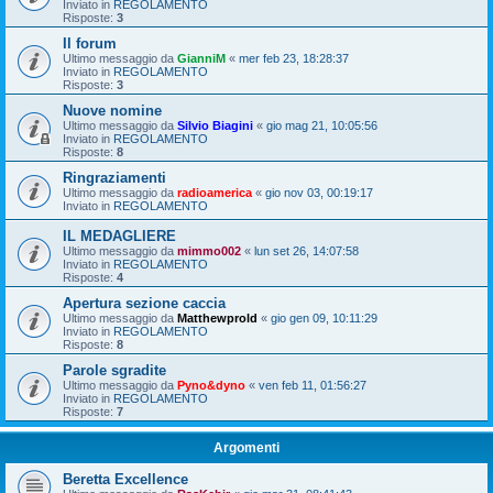
Inviato in
REGOLAMENTO
Risposte:
3
Il forum
Ultimo messaggio da
GianniM
«
mer feb 23, 18:28:37
Inviato in
REGOLAMENTO
Risposte:
3
Nuove nomine
Ultimo messaggio da
Silvio Biagini
«
gio mag 21, 10:05:56
Inviato in
REGOLAMENTO
Risposte:
8
Ringraziamenti
Ultimo messaggio da
radioamerica
«
gio nov 03, 00:19:17
Inviato in
REGOLAMENTO
IL MEDAGLIERE
Ultimo messaggio da
mimmo002
«
lun set 26, 14:07:58
Inviato in
REGOLAMENTO
Risposte:
4
Apertura sezione caccia
Ultimo messaggio da
Matthewprold
«
gio gen 09, 10:11:29
Inviato in
REGOLAMENTO
Risposte:
8
Parole sgradite
Ultimo messaggio da
Pyno&dyno
«
ven feb 11, 01:56:27
Inviato in
REGOLAMENTO
Risposte:
7
Argomenti
Beretta Excellence