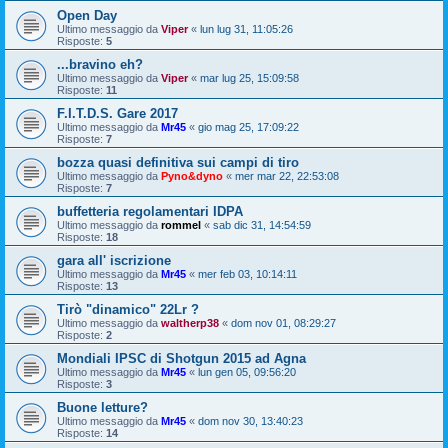
Open Day
Ultimo messaggio da
Viper
«
lun lug 31, 11:05:26
Risposte:
5
...bravino eh?
Ultimo messaggio da
Viper
«
mar lug 25, 15:09:58
Risposte:
11
F.I.T.D.S. Gare 2017
Ultimo messaggio da
Mr45
«
gio mag 25, 17:09:22
Risposte:
7
bozza quasi definitiva sui campi di tiro
Ultimo messaggio da
Pyno&dyno
«
mer mar 22, 22:53:08
Risposte:
7
buffetteria regolamentari IDPA
Ultimo messaggio da
rommel
«
sab dic 31, 14:54:59
Risposte:
18
gara all' iscrizione
Ultimo messaggio da
Mr45
«
mer feb 03, 10:14:11
Risposte:
13
Tirò "dinamico" 22Lr ?
Ultimo messaggio da
waltherp38
«
dom nov 01, 08:29:27
Risposte:
2
Mondiali IPSC di Shotgun 2015 ad Agna
Ultimo messaggio da
Mr45
«
lun gen 05, 09:56:20
Risposte:
3
Buone letture?
Ultimo messaggio da
Mr45
«
dom nov 30, 13:40:23
Risposte:
14