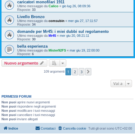
caricatori monofilari 1911
Ultimo messaggio da
Calico
«
gio lug 26, 08:09:36
Risposte:
33
Livello Bronzo
Ultimo messaggio da
comsubin
«
mer giu 27, 17:11:57
Risposte:
34
domande per Mr45: i miei dubbi sul regolamento
Ultimo messaggio da
Mr45
«
mer giu 20, 08:21:11
Risposte:
30
bella esperienza
Ultimo messaggio da
Mister92FS
«
mar giu 19, 22:00:00
Risposte:
6
Nuovo argomento
1
2
3
Prossimo
109 argomenti
Vai a
PERMESSI FORUM
Non puoi
aprire nuovi argomenti
Non puoi
rispondere negli argomenti
Non puoi
modificare i tuoi messaggi
Non puoi
cancellare i tuoi messaggi
Non puoi
inviare allegati
Indice
Contattaci
Cancella cookie
Tutti gli orari sono
UTC+02:00