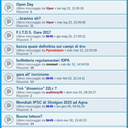
Open Day
Ultimo messaggio da
Viper
«
lun lug 31, 11:05:26
Risposte:
5
...bravino eh?
Ultimo messaggio da
Viper
«
mar lug 25, 15:09:58
Risposte:
11
F.I.T.D.S. Gare 2017
Ultimo messaggio da
Mr45
«
gio mag 25, 17:09:22
Risposte:
7
bozza quasi definitiva sui campi di tiro
Ultimo messaggio da
Pyno&dyno
«
mer mar 22, 22:53:08
Risposte:
7
buffetteria regolamentari IDPA
Ultimo messaggio da
rommel
«
sab dic 31, 14:54:59
Risposte:
18
gara all' iscrizione
Ultimo messaggio da
Mr45
«
mer feb 03, 10:14:11
Risposte:
13
Tirò "dinamico" 22Lr ?
Ultimo messaggio da
waltherp38
«
dom nov 01, 08:29:27
Risposte:
2
Mondiali IPSC di Shotgun 2015 ad Agna
Ultimo messaggio da
Mr45
«
lun gen 05, 09:56:20
Risposte:
3
Buone letture?
Ultimo messaggio da
Mr45
«
dom nov 30, 13:40:23
Risposte:
14