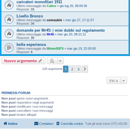
caricatori monofilari 1911
Ultimo messaggio da
Calico
«
gio lug 26, 08:09:36
Risposte:
33
Livello Bronzo
Ultimo messaggio da
comsubin
«
mer giu 27, 17:11:57
Risposte:
34
domande per Mr45: i miei dubbi sul regolamento
Ultimo messaggio da
Mr45
«
mer giu 20, 08:21:11
Risposte:
30
bella esperienza
Ultimo messaggio da
Mister92FS
«
mar giu 19, 22:00:00
Risposte:
6
Nuovo argomento
1
2
3
Prossimo
109 argomenti
Vai a
PERMESSI FORUM
Non puoi
aprire nuovi argomenti
Non puoi
rispondere negli argomenti
Non puoi
modificare i tuoi messaggi
Non puoi
cancellare i tuoi messaggi
Non puoi
inviare allegati
Indice
Contattaci
Cancella cookie
Tutti gli orari sono
UTC+02:00