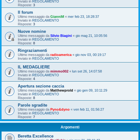
Inviato in
REGOLAMENTO
Risposte:
3
Il forum
Ultimo messaggio da
GianniM
«
mer feb 23, 18:28:37
Inviato in
REGOLAMENTO
Risposte:
3
Nuove nomine
Ultimo messaggio da
Silvio Biagini
«
gio mag 21, 10:05:56
Inviato in
REGOLAMENTO
Risposte:
8
Ringraziamenti
Ultimo messaggio da
radioamerica
«
gio nov 03, 00:19:17
Inviato in
REGOLAMENTO
IL MEDAGLIERE
Ultimo messaggio da
mimmo002
«
lun set 26, 14:07:58
Inviato in
REGOLAMENTO
Risposte:
4
Apertura sezione caccia
Ultimo messaggio da
Matthewprold
«
gio gen 09, 10:11:29
Inviato in
REGOLAMENTO
Risposte:
8
Parole sgradite
Ultimo messaggio da
Pyno&dyno
«
ven feb 11, 01:56:27
Inviato in
REGOLAMENTO
Risposte:
7
Argomenti
Beretta Excellence