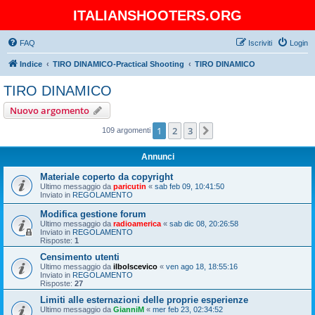
ITALIANSHOOTERS.ORG
FAQ
Iscriviti
Login
Indice
TIRO DINAMICO-Practical Shooting
TIRO DINAMICO
TIRO DINAMICO
Nuovo argomento
1
2
3
Prossimo
109 argomenti
Annunci
Materiale coperto da copyright
Ultimo messaggio da
paricutin
«
sab feb 09, 10:41:50
Inviato in
REGOLAMENTO
Modifica gestione forum
Ultimo messaggio da
radioamerica
«
sab dic 08, 20:26:58
Inviato in
REGOLAMENTO
Risposte:
1
Censimento utenti
Ultimo messaggio da
ilbolscevico
«
ven ago 18, 18:55:16
Inviato in
REGOLAMENTO
Risposte:
27
Limiti alle esternazioni delle proprie esperienze
Ultimo messaggio da
GianniM
«
mer feb 23, 02:34:52