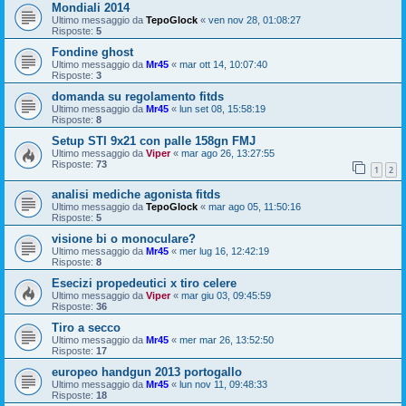
Mondiali 2014
Ultimo messaggio da
TepoGlock
«
ven nov 28, 01:08:27
Risposte:
5
Fondine ghost
Ultimo messaggio da
Mr45
«
mar ott 14, 10:07:40
Risposte:
3
domanda su regolamento fitds
Ultimo messaggio da
Mr45
«
lun set 08, 15:58:19
Risposte:
8
Setup STI 9x21 con palle 158gn FMJ
Ultimo messaggio da
Viper
«
mar ago 26, 13:27:55
Risposte:
73
1
2
analisi mediche agonista fitds
Ultimo messaggio da
TepoGlock
«
mar ago 05, 11:50:16
Risposte:
5
visione bi o monoculare?
Ultimo messaggio da
Mr45
«
mer lug 16, 12:42:19
Risposte:
8
Esecizi propedeutici x tiro celere
Ultimo messaggio da
Viper
«
mar giu 03, 09:45:59
Risposte:
36
Tiro a secco
Ultimo messaggio da
Mr45
«
mer mar 26, 13:52:50
Risposte:
17
europeo handgun 2013 portogallo
Ultimo messaggio da
Mr45
«
lun nov 11, 09:48:33
Risposte:
18