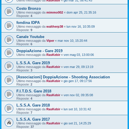
Ultimo messaggio da
RasKebir
«
gio mar 31, 08:41:43
Costo Bronzo
Ultimo messaggio da
mimmo002
«
dom apr 25, 21:35:16
Risposte:
4
fondina IDPA
Ultimo messaggio da
waltherp38
«
lun nov 16, 10:35:09
Risposte:
9
Canale Youtube
Ultimo messaggio da
Viper
«
mar nov 10, 15:20:44
Risposte:
6
DoppiaAzione - Gare 2019
Ultimo messaggio da
RasKebir
«
ven mag 03, 13:00:06
L.S.S.A. Gare 2019
Ultimo messaggio da
RasKebir
«
ven mar 29, 09:13:19
Risposte:
3
[Associazioni] DoppiaAzione - Shooting Association
Ultimo messaggio da
RasKebir
«
gio gen 17, 09:17:56
Risposte:
2
F.I.T.D.S. Gare 2018
Ultimo messaggio da
RasKebir
«
ven nov 02, 09:35:08
Risposte:
4
L.S.S.A. Gare 2018
Ultimo messaggio da
RasKebir
«
lun set 10, 10:31:42
Risposte:
7
L.S.S.A. Gare 2017
Ultimo messaggio da
RasKebir
«
gio set 21, 14:25:29
Risposte:
37