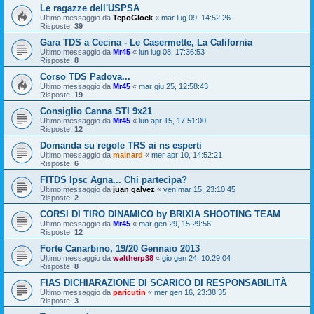
Le ragazze dell'USPSA
Ultimo messaggio da
TepoGlock
«
mar lug 09, 14:52:26
Risposte:
39
Gara TDS a Cecina - Le Casermette, La California
Ultimo messaggio da
Mr45
«
lun lug 08, 17:36:53
Risposte:
8
Corso TDS Padova...
Ultimo messaggio da
Mr45
«
mar giu 25, 12:58:43
Risposte:
19
Consiglio Canna STI 9x21
Ultimo messaggio da
Mr45
«
lun apr 15, 17:51:00
Risposte:
12
Domanda su regole TRS ai ns esperti
Ultimo messaggio da
mainard
«
mer apr 10, 14:52:21
Risposte:
6
FITDS Ipsc Agna... Chi partecipa?
Ultimo messaggio da
juan galvez
«
ven mar 15, 23:10:45
Risposte:
2
CORSI DI TIRO DINAMICO by BRIXIA SHOOTING TEAM
Ultimo messaggio da
Mr45
«
mar gen 29, 15:29:56
Risposte:
12
Forte Canarbino, 19/20 Gennaio 2013
Ultimo messaggio da
waltherp38
«
gio gen 24, 10:29:04
Risposte:
8
FIAS DICHIARAZIONE DI SCARICO DI RESPONSABILITÀ
Ultimo messaggio da
paricutin
«
mer gen 16, 23:38:35
Risposte:
3