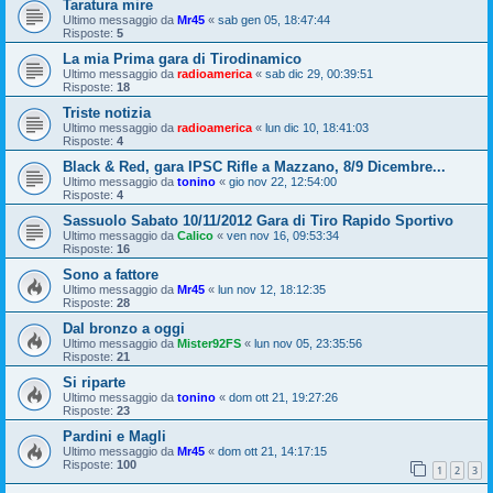
Taratura mire
Ultimo messaggio da
Mr45
«
sab gen 05, 18:47:44
Risposte:
5
La mia Prima gara di Tirodinamico
Ultimo messaggio da
radioamerica
«
sab dic 29, 00:39:51
Risposte:
18
Triste notizia
Ultimo messaggio da
radioamerica
«
lun dic 10, 18:41:03
Risposte:
4
Black & Red, gara IPSC Rifle a Mazzano, 8/9 Dicembre...
Ultimo messaggio da
tonino
«
gio nov 22, 12:54:00
Risposte:
4
Sassuolo Sabato 10/11/2012 Gara di Tiro Rapido Sportivo
Ultimo messaggio da
Calico
«
ven nov 16, 09:53:34
Risposte:
16
Sono a fattore
Ultimo messaggio da
Mr45
«
lun nov 12, 18:12:35
Risposte:
28
Dal bronzo a oggi
Ultimo messaggio da
Mister92FS
«
lun nov 05, 23:35:56
Risposte:
21
Si riparte
Ultimo messaggio da
tonino
«
dom ott 21, 19:27:26
Risposte:
23
Pardini e Magli
Ultimo messaggio da
Mr45
«
dom ott 21, 14:17:15
Risposte:
100
1
2
3