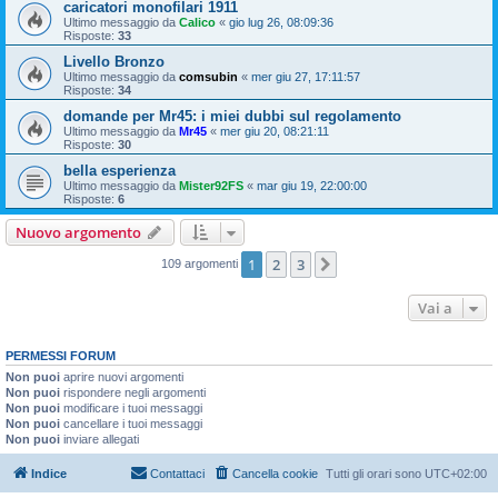
caricatori monofilari 1911
Ultimo messaggio da
Calico
«
gio lug 26, 08:09:36
Risposte:
33
Livello Bronzo
Ultimo messaggio da
comsubin
«
mer giu 27, 17:11:57
Risposte:
34
domande per Mr45: i miei dubbi sul regolamento
Ultimo messaggio da
Mr45
«
mer giu 20, 08:21:11
Risposte:
30
bella esperienza
Ultimo messaggio da
Mister92FS
«
mar giu 19, 22:00:00
Risposte:
6
Nuovo argomento
1
2
3
Prossimo
109 argomenti
Vai a
PERMESSI FORUM
Non puoi
aprire nuovi argomenti
Non puoi
rispondere negli argomenti
Non puoi
modificare i tuoi messaggi
Non puoi
cancellare i tuoi messaggi
Non puoi
inviare allegati
Indice
Contattaci
Cancella cookie
Tutti gli orari sono
UTC+02:00