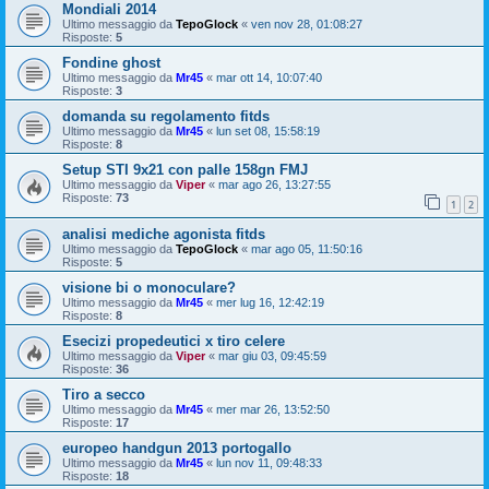
Mondiali 2014
Ultimo messaggio da
TepoGlock
«
ven nov 28, 01:08:27
Risposte:
5
Fondine ghost
Ultimo messaggio da
Mr45
«
mar ott 14, 10:07:40
Risposte:
3
domanda su regolamento fitds
Ultimo messaggio da
Mr45
«
lun set 08, 15:58:19
Risposte:
8
Setup STI 9x21 con palle 158gn FMJ
Ultimo messaggio da
Viper
«
mar ago 26, 13:27:55
Risposte:
73
1
2
analisi mediche agonista fitds
Ultimo messaggio da
TepoGlock
«
mar ago 05, 11:50:16
Risposte:
5
visione bi o monoculare?
Ultimo messaggio da
Mr45
«
mer lug 16, 12:42:19
Risposte:
8
Esecizi propedeutici x tiro celere
Ultimo messaggio da
Viper
«
mar giu 03, 09:45:59
Risposte:
36
Tiro a secco
Ultimo messaggio da
Mr45
«
mer mar 26, 13:52:50
Risposte:
17
europeo handgun 2013 portogallo
Ultimo messaggio da
Mr45
«
lun nov 11, 09:48:33
Risposte:
18