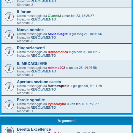
Inviato in
REGOLAMENTO
Risposte:
3
Il forum
Ultimo messaggio da
GianniM
«
mer feb 23, 18:28:37
Inviato in
REGOLAMENTO
Risposte:
3
Nuove nomine
Ultimo messaggio da
Silvio Biagini
«
gio mag 21, 10:05:56
Inviato in
REGOLAMENTO
Risposte:
8
Ringraziamenti
Ultimo messaggio da
radioamerica
«
gio nov 03, 00:19:17
Inviato in
REGOLAMENTO
IL MEDAGLIERE
Ultimo messaggio da
mimmo002
«
lun set 26, 14:07:58
Inviato in
REGOLAMENTO
Risposte:
4
Apertura sezione caccia
Ultimo messaggio da
Matthewprold
«
gio gen 09, 10:11:29
Inviato in
REGOLAMENTO
Risposte:
8
Parole sgradite
Ultimo messaggio da
Pyno&dyno
«
ven feb 11, 01:56:27
Inviato in
REGOLAMENTO
Risposte:
7
Argomenti
Beretta Excellence