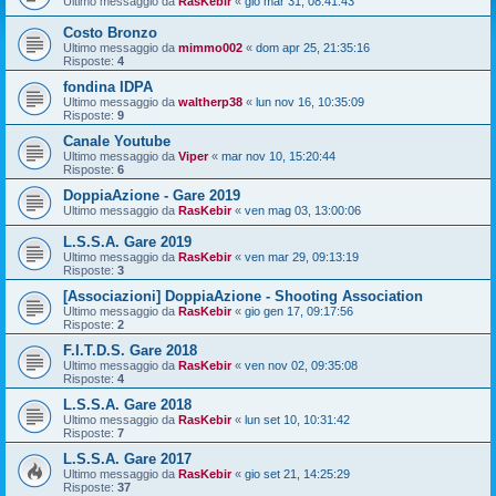
Ultimo messaggio da
RasKebir
«
gio mar 31, 08:41:43
Costo Bronzo
Ultimo messaggio da
mimmo002
«
dom apr 25, 21:35:16
Risposte:
4
fondina IDPA
Ultimo messaggio da
waltherp38
«
lun nov 16, 10:35:09
Risposte:
9
Canale Youtube
Ultimo messaggio da
Viper
«
mar nov 10, 15:20:44
Risposte:
6
DoppiaAzione - Gare 2019
Ultimo messaggio da
RasKebir
«
ven mag 03, 13:00:06
L.S.S.A. Gare 2019
Ultimo messaggio da
RasKebir
«
ven mar 29, 09:13:19
Risposte:
3
[Associazioni] DoppiaAzione - Shooting Association
Ultimo messaggio da
RasKebir
«
gio gen 17, 09:17:56
Risposte:
2
F.I.T.D.S. Gare 2018
Ultimo messaggio da
RasKebir
«
ven nov 02, 09:35:08
Risposte:
4
L.S.S.A. Gare 2018
Ultimo messaggio da
RasKebir
«
lun set 10, 10:31:42
Risposte:
7
L.S.S.A. Gare 2017
Ultimo messaggio da
RasKebir
«
gio set 21, 14:25:29
Risposte:
37