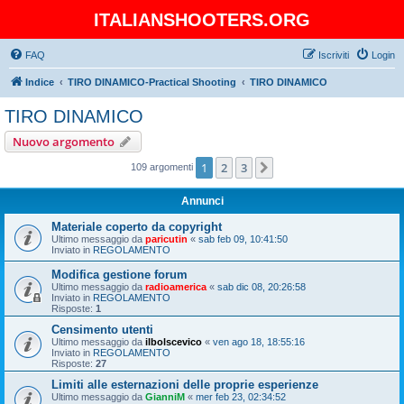
ITALIANSHOOTERS.ORG
FAQ
Iscriviti
Login
Indice
TIRO DINAMICO-Practical Shooting
TIRO DINAMICO
TIRO DINAMICO
Nuovo argomento
1
2
3
Prossimo
109 argomenti
Annunci
Materiale coperto da copyright
Ultimo messaggio da
paricutin
«
sab feb 09, 10:41:50
Inviato in
REGOLAMENTO
Modifica gestione forum
Ultimo messaggio da
radioamerica
«
sab dic 08, 20:26:58
Inviato in
REGOLAMENTO
Risposte:
1
Censimento utenti
Ultimo messaggio da
ilbolscevico
«
ven ago 18, 18:55:16
Inviato in
REGOLAMENTO
Risposte:
27
Limiti alle esternazioni delle proprie esperienze
Ultimo messaggio da
GianniM
«
mer feb 23, 02:34:52