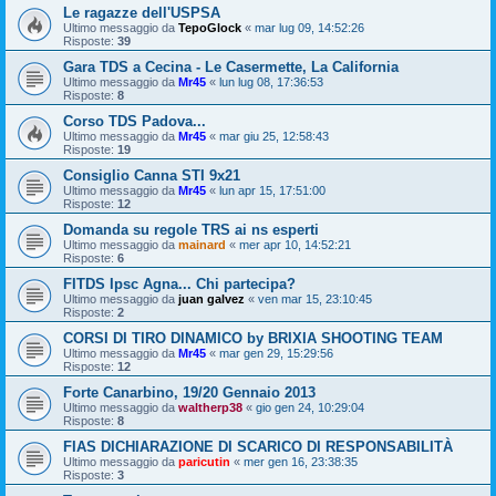
Le ragazze dell'USPSA
Ultimo messaggio da
TepoGlock
«
mar lug 09, 14:52:26
Risposte:
39
Gara TDS a Cecina - Le Casermette, La California
Ultimo messaggio da
Mr45
«
lun lug 08, 17:36:53
Risposte:
8
Corso TDS Padova...
Ultimo messaggio da
Mr45
«
mar giu 25, 12:58:43
Risposte:
19
Consiglio Canna STI 9x21
Ultimo messaggio da
Mr45
«
lun apr 15, 17:51:00
Risposte:
12
Domanda su regole TRS ai ns esperti
Ultimo messaggio da
mainard
«
mer apr 10, 14:52:21
Risposte:
6
FITDS Ipsc Agna... Chi partecipa?
Ultimo messaggio da
juan galvez
«
ven mar 15, 23:10:45
Risposte:
2
CORSI DI TIRO DINAMICO by BRIXIA SHOOTING TEAM
Ultimo messaggio da
Mr45
«
mar gen 29, 15:29:56
Risposte:
12
Forte Canarbino, 19/20 Gennaio 2013
Ultimo messaggio da
waltherp38
«
gio gen 24, 10:29:04
Risposte:
8
FIAS DICHIARAZIONE DI SCARICO DI RESPONSABILITÀ
Ultimo messaggio da
paricutin
«
mer gen 16, 23:38:35
Risposte:
3