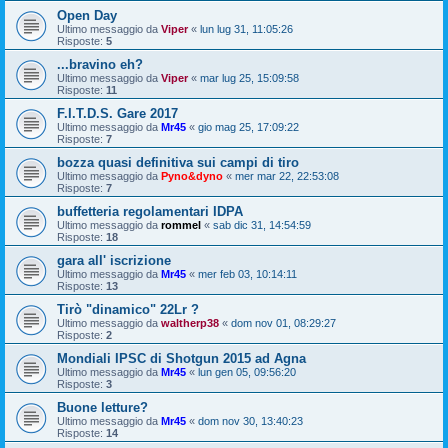
Open Day
Ultimo messaggio da
Viper
«
lun lug 31, 11:05:26
Risposte:
5
...bravino eh?
Ultimo messaggio da
Viper
«
mar lug 25, 15:09:58
Risposte:
11
F.I.T.D.S. Gare 2017
Ultimo messaggio da
Mr45
«
gio mag 25, 17:09:22
Risposte:
7
bozza quasi definitiva sui campi di tiro
Ultimo messaggio da
Pyno&dyno
«
mer mar 22, 22:53:08
Risposte:
7
buffetteria regolamentari IDPA
Ultimo messaggio da
rommel
«
sab dic 31, 14:54:59
Risposte:
18
gara all' iscrizione
Ultimo messaggio da
Mr45
«
mer feb 03, 10:14:11
Risposte:
13
Tirò "dinamico" 22Lr ?
Ultimo messaggio da
waltherp38
«
dom nov 01, 08:29:27
Risposte:
2
Mondiali IPSC di Shotgun 2015 ad Agna
Ultimo messaggio da
Mr45
«
lun gen 05, 09:56:20
Risposte:
3
Buone letture?
Ultimo messaggio da
Mr45
«
dom nov 30, 13:40:23
Risposte:
14