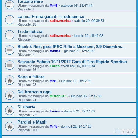
Taratura mire
Ultimo messaggio da
Mr45
«
sab gen 05, 18:47:44
Risposte:
5
La mia Prima gara di Tirodinamico
Ultimo messaggio da
radioamerica
«
sab dic 29, 00:39:51
Risposte:
18
Triste notizia
Ultimo messaggio da
radioamerica
«
lun dic 10, 18:41:03
Risposte:
4
Black & Red, gara IPSC Rifle a Mazzano, 8/9 Dicembre...
Ultimo messaggio da
tonino
«
gio nov 22, 12:54:00
Risposte:
4
Sassuolo Sabato 10/11/2012 Gara di Tiro Rapido Sportivo
Ultimo messaggio da
Calico
«
ven nov 16, 09:53:34
Risposte:
16
Sono a fattore
Ultimo messaggio da
Mr45
«
lun nov 12, 18:12:35
Risposte:
28
Dal bronzo a oggi
Ultimo messaggio da
Mister92FS
«
lun nov 05, 23:35:56
Risposte:
21
Si riparte
Ultimo messaggio da
tonino
«
dom ott 21, 19:27:26
Risposte:
23
Pardini e Magli
Ultimo messaggio da
Mr45
«
dom ott 21, 14:17:15
Risposte:
100
1
2
3