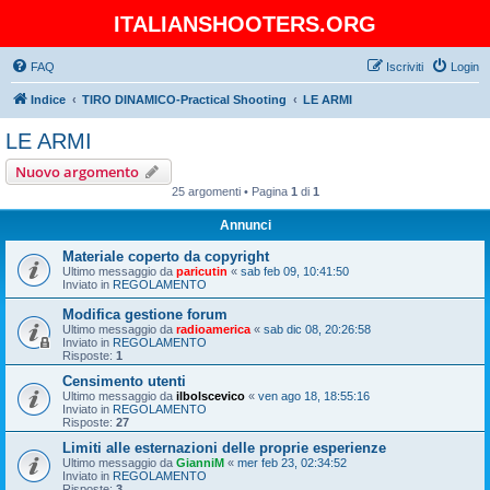
ITALIANSHOOTERS.ORG
FAQ
Iscriviti
Login
Indice
TIRO DINAMICO-Practical Shooting
LE ARMI
LE ARMI
Nuovo argomento
25 argomenti • Pagina
1
di
1
Annunci
Materiale coperto da copyright
Ultimo messaggio da
paricutin
«
sab feb 09, 10:41:50
Inviato in
REGOLAMENTO
Modifica gestione forum
Ultimo messaggio da
radioamerica
«
sab dic 08, 20:26:58
Inviato in
REGOLAMENTO
Risposte:
1
Censimento utenti
Ultimo messaggio da
ilbolscevico
«
ven ago 18, 18:55:16
Inviato in
REGOLAMENTO
Risposte:
27
Limiti alle esternazioni delle proprie esperienze
Ultimo messaggio da
GianniM
«
mer feb 23, 02:34:52
Inviato in
REGOLAMENTO
Risposte:
3