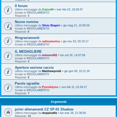
Il forum
Ultimo messaggio da
GianniM
«
mer feb 23, 18:28:37
Inviato in
REGOLAMENTO
Risposte:
3
Nuove nomine
Ultimo messaggio da
Silvio Biagini
«
gio mag 21, 10:05:56
Inviato in
REGOLAMENTO
Risposte:
8
Ringraziamenti
Ultimo messaggio da
radioamerica
«
gio nov 03, 00:19:17
Inviato in
REGOLAMENTO
IL MEDAGLIERE
Ultimo messaggio da
mimmo002
«
lun set 26, 14:07:58
Inviato in
REGOLAMENTO
Risposte:
4
Apertura sezione caccia
Ultimo messaggio da
Matthewprold
«
gio gen 09, 10:11:29
Inviato in
REGOLAMENTO
Risposte:
8
Parole sgradite
Ultimo messaggio da
Pyno&dyno
«
ven feb 11, 01:56:27
Inviato in
REGOLAMENTO
Risposte:
7
Argomenti
primi allenamenti CZ SP-01 Shadow
Ultimo messaggio da
doppioalfa
«
lun mar 28, 21:38:56
Risposte:
19