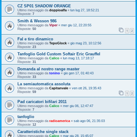
CZ SP01 SHADOW ORANGE
Ultimo messaggio da
doppioalfa
«
lun lug 27, 18:52:21
Risposte:
7
Smith & Wesson 986
Ultimo messaggio da
Viper
«
mer giu 12, 22:20:55
Risposte:
50
1
2
Fal e tiro dinamico
Ultimo messaggio da
TepoGlock
«
gio mag 23, 10:12:56
Risposte:
23
Tanfoglio Gold Custom Softair Eric Grauffel
Ultimo messaggio da
Calico
«
lun mag 13, 17:18:17
Risposte:
31
Domanda al nostro range master
Ultimo messaggio da
tonino
«
gio gen 17, 01:40:43
Risposte:
33
La semiautomatica assoluta
Ultimo messaggio da
Capitanvale
«
ven ott 26, 19:35:43
Risposte:
59
1
2
Pad caricatori bifilari 2011
Ultimo messaggio da
Calico
«
mer giu 06, 12:47:47
Risposte:
7
tanfoglio
Ultimo messaggio da
radioamerica
«
sab ago 06, 21:35:03
Risposte:
12
Caratteristiche single stack
Ultimo messaggio da
Calico
«
mar giu 28, 15:45:07