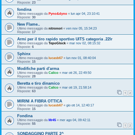
Risposte:
23
fondina
Ultimo messaggio da
Pyno&dyno
«
lun apr 04, 23:10:41
Risposte:
30
New Flame..
Ultimo messaggio da
nitronori
«
ven nov 05, 15:34:23
Risposte:
17
Armi per il tiro rapido sportivo UITS categoria .22lr
Ultimo messaggio da
TepoGlock
«
mar nov 02, 08:15:32
Risposte:
6
Sphinx
Ultimo messaggio da
lucasb67
«
lun nov 01, 08:40:04
Risposte:
15
Modifiche parti d'arma
Ultimo messaggio da
Calico
«
mar ott 26, 22:49:50
Risposte:
28
Beretta e tiro dinamico
Ultimo messaggio da
Calico
«
mar ott 19, 21:58:14
Risposte:
63
1
2
MIRINI A FIBRA OTTICA
Ultimo messaggio da
lucasb67
«
gio ott 14, 12:40:17
Risposte:
15
Fondina
Ultimo messaggio da
Mr45
«
mer ago 04, 09:42:11
Risposte:
55
1
2
SONDAGGINO PARTE 2^