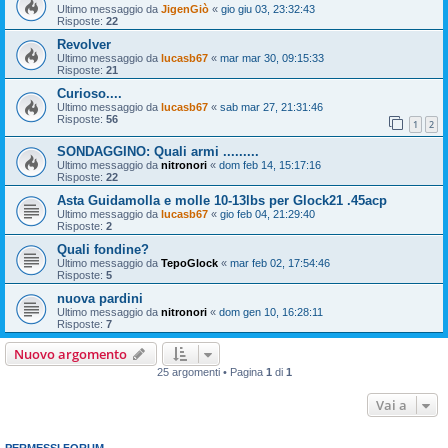
Ultimo messaggio da
JigenGiò
«
gio giu 03, 23:32:43
Risposte:
22
Revolver
Ultimo messaggio da
lucasb67
«
mar mar 30, 09:15:33
Risposte:
21
Curioso....
Ultimo messaggio da
lucasb67
«
sab mar 27, 21:31:46
Risposte:
56
1
2
SONDAGGINO: Quali armi .........
Ultimo messaggio da
nitronori
«
dom feb 14, 15:17:16
Risposte:
22
Asta Guidamolla e molle 10-13lbs per Glock21 .45acp
Ultimo messaggio da
lucasb67
«
gio feb 04, 21:29:40
Risposte:
2
Quali fondine?
Ultimo messaggio da
TepoGlock
«
mar feb 02, 17:54:46
Risposte:
5
nuova pardini
Ultimo messaggio da
nitronori
«
dom gen 10, 16:28:11
Risposte:
7
Nuovo argomento
25 argomenti • Pagina
1
di
1
Vai a