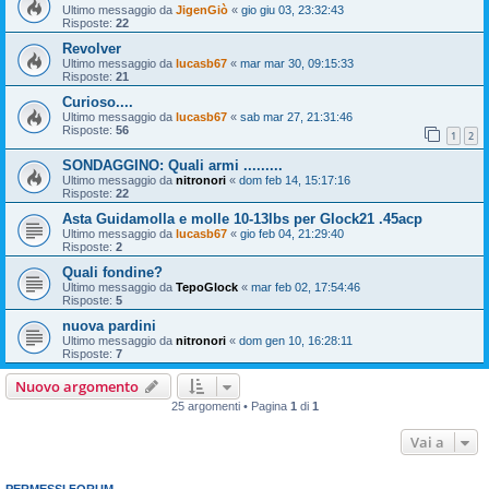
Ultimo messaggio da
JigenGiò
«
gio giu 03, 23:32:43
Risposte:
22
Revolver
Ultimo messaggio da
lucasb67
«
mar mar 30, 09:15:33
Risposte:
21
Curioso....
Ultimo messaggio da
lucasb67
«
sab mar 27, 21:31:46
Risposte:
56
1
2
SONDAGGINO: Quali armi .........
Ultimo messaggio da
nitronori
«
dom feb 14, 15:17:16
Risposte:
22
Asta Guidamolla e molle 10-13lbs per Glock21 .45acp
Ultimo messaggio da
lucasb67
«
gio feb 04, 21:29:40
Risposte:
2
Quali fondine?
Ultimo messaggio da
TepoGlock
«
mar feb 02, 17:54:46
Risposte:
5
nuova pardini
Ultimo messaggio da
nitronori
«
dom gen 10, 16:28:11
Risposte:
7
Nuovo argomento
25 argomenti • Pagina
1
di
1
Vai a