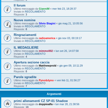
Il forum
Ultimo messaggio da
GianniM
«
mer feb 23, 18:28:37
Inviato in
REGOLAMENTO
Risposte:
3
Nuove nomine
Ultimo messaggio da
Silvio Biagini
«
gio mag 21, 10:05:56
Inviato in
REGOLAMENTO
Risposte:
8
Ringraziamenti
Ultimo messaggio da
radioamerica
«
gio nov 03, 00:19:17
Inviato in
REGOLAMENTO
IL MEDAGLIERE
Ultimo messaggio da
mimmo002
«
lun set 26, 14:07:58
Inviato in
REGOLAMENTO
Risposte:
4
Apertura sezione caccia
Ultimo messaggio da
Matthewprold
«
gio gen 09, 10:11:29
Inviato in
REGOLAMENTO
Risposte:
8
Parole sgradite
Ultimo messaggio da
Pyno&dyno
«
ven feb 11, 01:56:27
Inviato in
REGOLAMENTO
Risposte:
7
Argomenti
primi allenamenti CZ SP-01 Shadow
Ultimo messaggio da
doppioalfa
«
lun mar 28, 21:38:56
Risposte:
19