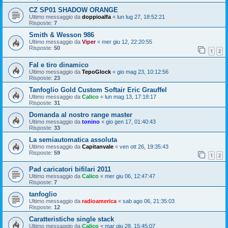
CZ SP01 SHADOW ORANGE
Ultimo messaggio da
doppioalfa
«
lun lug 27, 18:52:21
Risposte:
7
Smith & Wesson 986
Ultimo messaggio da
Viper
«
mer giu 12, 22:20:55
Risposte:
50
1
2
Fal e tiro dinamico
Ultimo messaggio da
TepoGlock
«
gio mag 23, 10:12:56
Risposte:
23
Tanfoglio Gold Custom Softair Eric Grauffel
Ultimo messaggio da
Calico
«
lun mag 13, 17:18:17
Risposte:
31
Domanda al nostro range master
Ultimo messaggio da
tonino
«
gio gen 17, 01:40:43
Risposte:
33
La semiautomatica assoluta
Ultimo messaggio da
Capitanvale
«
ven ott 26, 19:35:43
Risposte:
59
1
2
Pad caricatori bifilari 2011
Ultimo messaggio da
Calico
«
mer giu 06, 12:47:47
Risposte:
7
tanfoglio
Ultimo messaggio da
radioamerica
«
sab ago 06, 21:35:03
Risposte:
12
Caratteristiche single stack
Ultimo messaggio da
Calico
«
mar giu 28, 15:45:07