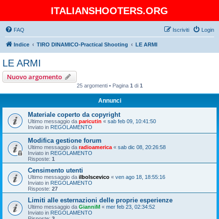
ITALIANSHOOTERS.ORG
FAQ
Iscriviti
Login
Indice
TIRO DINAMICO-Practical Shooting
LE ARMI
LE ARMI
Nuovo argomento
25 argomenti • Pagina
1
di
1
Annunci
Materiale coperto da copyright
Ultimo messaggio da
paricutin
«
sab feb 09, 10:41:50
Inviato in
REGOLAMENTO
Modifica gestione forum
Ultimo messaggio da
radioamerica
«
sab dic 08, 20:26:58
Inviato in
REGOLAMENTO
Risposte:
1
Censimento utenti
Ultimo messaggio da
ilbolscevico
«
ven ago 18, 18:55:16
Inviato in
REGOLAMENTO
Risposte:
27
Limiti alle esternazioni delle proprie esperienze
Ultimo messaggio da
GianniM
«
mer feb 23, 02:34:52
Inviato in
REGOLAMENTO
Risposte:
3