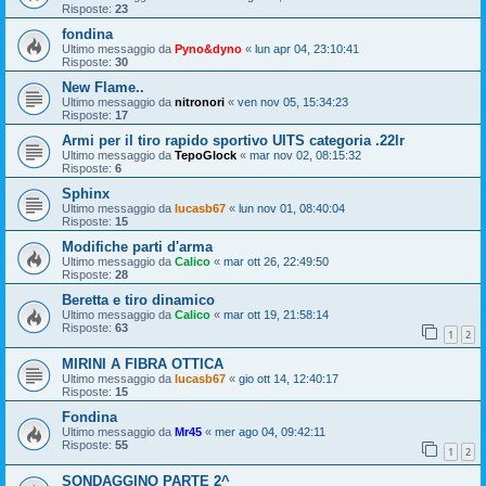
Risposte:
23
fondina
Ultimo messaggio da
Pyno&dyno
«
lun apr 04, 23:10:41
Risposte:
30
New Flame..
Ultimo messaggio da
nitronori
«
ven nov 05, 15:34:23
Risposte:
17
Armi per il tiro rapido sportivo UITS categoria .22lr
Ultimo messaggio da
TepoGlock
«
mar nov 02, 08:15:32
Risposte:
6
Sphinx
Ultimo messaggio da
lucasb67
«
lun nov 01, 08:40:04
Risposte:
15
Modifiche parti d'arma
Ultimo messaggio da
Calico
«
mar ott 26, 22:49:50
Risposte:
28
Beretta e tiro dinamico
Ultimo messaggio da
Calico
«
mar ott 19, 21:58:14
Risposte:
63
1
2
MIRINI A FIBRA OTTICA
Ultimo messaggio da
lucasb67
«
gio ott 14, 12:40:17
Risposte:
15
Fondina
Ultimo messaggio da
Mr45
«
mer ago 04, 09:42:11
Risposte:
55
1
2
SONDAGGINO PARTE 2^